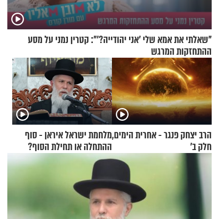
"שאלתי את אמא שלי 'אני יהודייה?'": קטרין נמני על מסע
ההתחזקות המרגש
הרב יצחק פנגר - אחרית הימים,
מלחמת ישראל איראן - סוף
חלק ב’
ההתחלה או תחילת הסוף?
הרה"ג זמיר כהן במסר עוצמתי