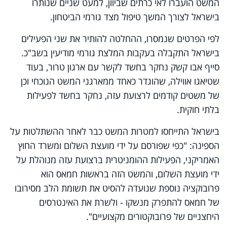
המשט הועברו לאי כרתים שביוון, למעט שניים שנותרו
בישראל לצורך המשך טיפול מצד גורמי הביטחון.
לפי הפרטים שנמסרו, ההחלטה להותיר את שני הפעילים
בישראל התקבלה בעקבות המלצת גורמי מודיעין בשב"כ.
סייף אבו קשק נחקר בחשד לקשר עם ארגון טרור, בעוד
שטיאגו אווילה, שהוגדר כאחד ממארגני המשט הנוכחי וכן
של משטים קודמים לרצועת עזה, נחקר בחשד לפעילות
בלתי חוקית.
בישראל התייחסו למטרות המשט כבר לאחר ההשתלטות על
הספינה: "כפי שפורסם על ידי מועצת השלום ומשרד החוץ
האמריקני, הפעילות ההומניטרית ברצועת עזה מנוהלת על
ידי מועצת השלום, והמשט הזה בראשות חמאס הוא
פרובוקציה נוספת שנועדה להסיט את תשומת הלב מסירובו
של חמאס להתפרק מנשקו - ולשרת את האינטרסים
היחצניים של פרובוקטורים מקצועיים".