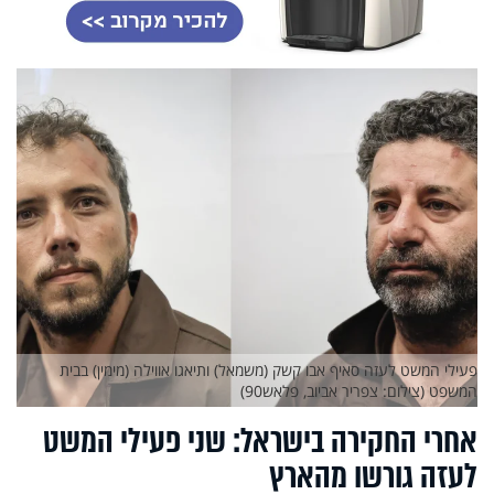
פעילי המשט לעזה סאיף אבו קשק (משמאל) ותיאגו אווילה (מימין) בבית
המשפט (צילום: צפריר אביוב, פלאש90)
אחרי החקירה בישראל: שני פעילי המשט
לעזה גורשו מהארץ