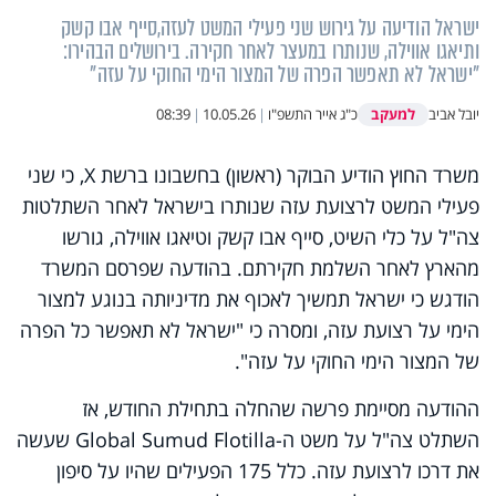
ישראל הודיעה על גירוש שני פעילי המשט לעזה,סייף אבו קשק
ותיאגו אווילה, שנותרו במעצר לאחר חקירה. בירושלים הבהירו:
"ישראל לא תאפשר הפרה של המצור הימי החוקי על עזה"
למעקב
יובל אביב
כ"ג אייר התשפ"ו
|
10.05.26
|
08:39
משרד החוץ הודיע הבוקר (ראשון) בחשבונו ברשת X, כי שני
פעילי המשט לרצועת עזה שנותרו בישראל לאחר השתלטות
צה"ל על כלי השיט, סייף אבו קשק וטיאגו אווילה, גורשו
מהארץ לאחר השלמת חקירתם. בהודעה שפרסם המשרד
הודגש כי ישראל תמשיך לאכוף את מדיניותה בנוגע למצור
הימי על רצועת עזה, ומסרה כי "ישראל לא תאפשר כל הפרה
של המצור הימי החוקי על עזה".
ההודעה מסיימת פרשה שהחלה בתחילת החודש, אז
השתלט צה"ל על משט ה-Global Sumud Flotilla שעשה
את דרכו לרצועת עזה. כלל 175 הפעילים שהיו על סיפון