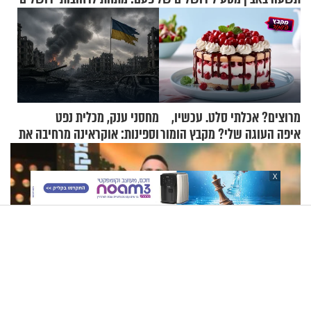
מרוצים? אכלתי סלט. עכשיו,
מחסני ענק, מכלית נפט
איפה העוגה שלי? מקבץ הומור
וספינות: אוקראינה מרחיבה את
כייפי מספר 1
התקיפות בעומק רוסיה
X