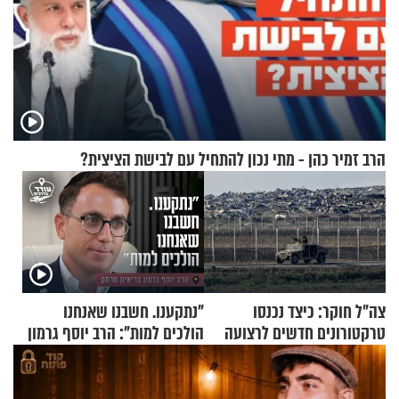
הרב זמיר כהן - מתי נכון להתחיל עם לבישת הציצית?
צה"ל חוקר: כיצד נכנסו
"נתקענו. חשבנו שאנחנו
טרקטורונים חדשים לרצועה
הולכים למות": הרב יוסף גרמון
בריאיון מרתק