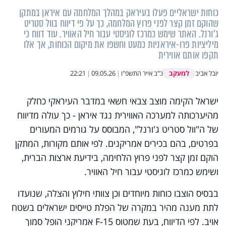
כוחות ישראליים פעלו בעיראק במהלך המלחמה עם איראן במתקן
שהוקם זמן קצר לפני פרוץ המלחמה, כך על פי דיווח בוול סטריט
ג׳ורנל. האתר שימש כמרכז לוגיסטי עבור חיל האוויר. עוד דווח כי
מיליציות פרו-איראניות כמעט וחשפו את מיקום הכוחות, אך אלו
תקפו אותם אווירית
למעקב
יובל אביב
כ"ב אייר התשפ"ו
|
09.05.26
|
22:21
ישראל הקימה מוצב צבאי חשאי במדבר העיראקי כחלק
מהיערכותה למערכה האווירית נגד איראן - כך עולה מדיווח
של ה"וול סטריט ג'ורנל", המבוסס על גורמים המעורים
בפרטים, בהם בכירים אמריקנים. לפי אותם מקורות, המתקן
הוקם זמן קצר לפני פרוץ הלחימה, בידיעת ארצות הברית,
ושימש כמרכז לוגיסטי עבור חיל האוויר.
בבסיס הוצבו כוחות מיוחדים וכן צוותי חילוץ והצלה, שנועדו
לתת מענה מהיר במקרה של הפלת טייסים ישראלים בשטח
אויב. לפי הדיווח, בעת שמטוס F-15 אמריקני הופל סמוך