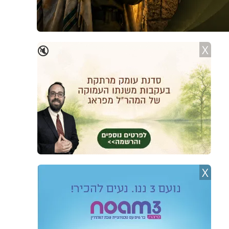
X
🔇
X