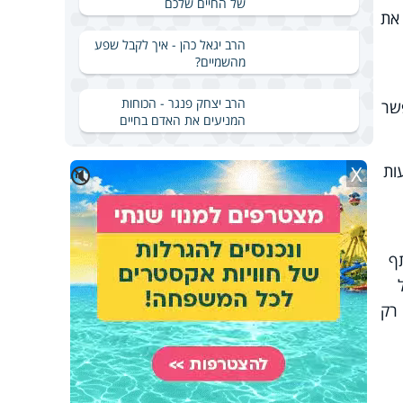
של החיים שלכם
 את
הרב יגאל כהן - איך לקבל שפע
מהשמיים?
הרב יצחק פנגר - הכוחות
פשר
המניעים את האדם בחיים
X
ות
🔇
ף
 רק