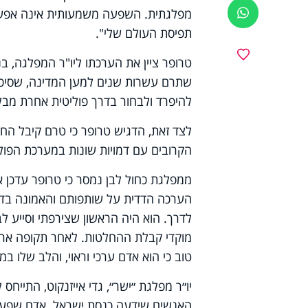
מפלגתית. השפעה משמעותית אינה אפשרית
ווטסאפ
תפיסת העולם שלי".
מועדפים
טרופר ציין את הערכתו ליו"ר המפלגה, בנ
שתרם עשרות שנים למען המדינה, שסיכן את
להיפרד ולבחור בדרך פוליטית אחרת מבלי
לצד זאת, הדגיש טרופר כי טרם קיבל החל
הקרובים עם דמויות שונות במערכת הפוליט
ממפלגת כחול לבן נמסר כי טרופר עדכן 
הערכה הדדית על שותפותם והאמונה בדרך
לדרך. הוא היה הראשון שצירפתי וסייע ל
מוקדי קבלת ההחלטות. לאחר תקופה ארוכ
טוב כי הוא אדם ערכי וראוי, והלב שלו ב
יו״ר מפלגת ״ישר״, גדי אייזנקוט, התייח
האנשים שידעה כנסת ישראל. אדם שפעל ב