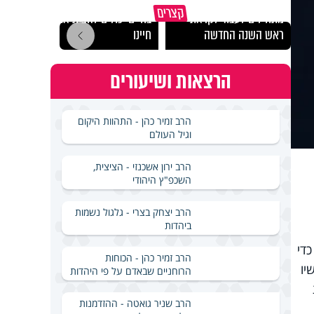
הרגעים הקשים ביותר
"הגמג
קצרים
מתחילים לעבוד לקראת
בחיים יכולים להצית את
ישרא
ראש השנה החדשה
חיינו
שלא 
הרצאות ושיעורים
הרב זמיר כהן - התהוות היקום
וגיל העולם
הרב ירון אשכנזי - הציצית,
השכפ"ץ היהודי
הרב יצחק בצרי - גלגול נשמות
ביהדות
די
הרב זמיר כהן - הכוחות
יו
הרוחניים שבאדם על פי היהדות
הרב שניר גואטה - ההזדמנות