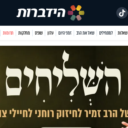
למתחילים
שאל את הרב
זמני היום
עלון
שופס
מחלקות
תרומות