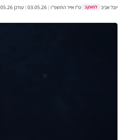
יובל אביב
ט"ז אייר התשפ"ו
|
03.05.26
|
עודכן
5.26 13:25
למעקב