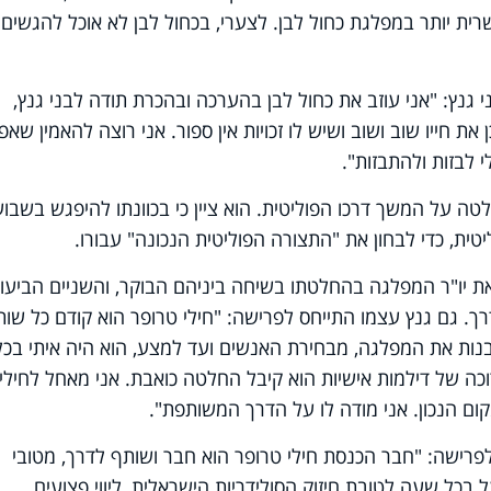
 יותר במפלגת כחול לבן. לצערי, בכחול לבן לא אוכל להגשים
י גנץ: "אני עוזב את כחול לבן בהערכה ובהכרת תודה לבני גנץ,
 חייו שוב ושוב ושיש לו זכויות אין ספור. אני רוצה להאמין שא
 לבזות ולהתבזות".
טה על המשך דרכו הפוליטית. הוא ציין כי בכוונתו להיפגש בשבוע
ית, כדי לבחון את "התצורה הפוליטית הנכונה" עבורו.
את יו"ר המפלגה בהחלטתו בשיחה ביניהם הבוקר, והשניים הביעו
. גם גנץ עצמו התייחס לפרישה: "חילי טרופר הוא קודם כל שות
בנות את המפלגה, מבחירת האנשים ועד למצע, הוא היה איתי בכל
ה של דילמות אישיות הוא קיבל החלטה כואבת. אני מאחל לחילי
מקום הנכון. אני מודה לו על הדרך המשותפת".
ס לפרישה: "חבר הכנסת חילי טרופר הוא חבר ושותף לדרך, מטובי
כל שעה לטובת חיזוק הסולידריות הישראלית, ליווי פצועים