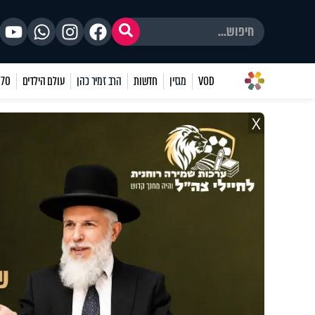
VOD
מגזין
חדשות
הרב זמיר כהן
עולם הילדים
70 שאלות
X