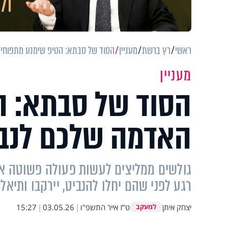
ראשי
רץ ברשת
מעניין
הסוד של סבתא: הטיפ שימנע מתפוחי
מעניין
הסוד של סבתא: ה
האדמה שלכם לנב
גולשים ממליצים לעשות פעולה פשוטה א
רגע לפני שהם יחלו להנביט, יירקבו ותיא
יצחק איתן
ט"ז אייר התשפ"ו
|
03.05.26
|
15:27
למעקב