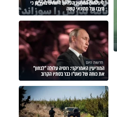
היעלמות המנהיג העליון: דיווחים באיראן כי
מצבו של חמינאי קשה
חדשות היום
המודיעין האמריקני: רוסיה עלולה "לבחון"
את כוחה של נאט"ו כבר בסתיו הקרוב