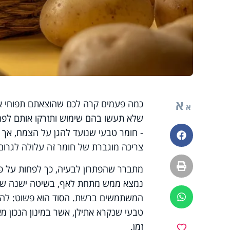
א
כמה פעמים קרה לכם שהוצאתם תפוחי אד
א
שלא תעשו בהם שימוש ותזרקו אותם לפח.
- חומר טבעי שנועד להגן על הצמח, אך על
פייסבוק
צריכה מוגברת של חומר זה עלולה לגרום 
הדפסה
מתברר שהפתרון לבעיה, כך לפחות על פ
נמצא ממש מתחת לאף, בשיטה ישנה שעוב
המשתמשים ברשת. הסוד הוא פשוט: להני
ווטסאפ
טבעי שנקרא אתילן, אשר במינון הנכון מ
זמן.
מועדפים