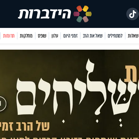
למתחילים
שאל את הרב
זמני היום
עלון
שופס
מחלקות
תרומות