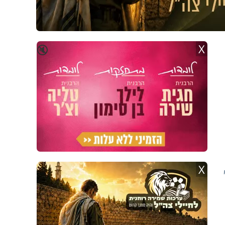
X
🔇
X