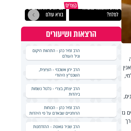
קצרים
מדוע האמונה נמשלה
גם ׳הרע׳ זה הרחמים של
האם מ
למלח?
בורא עולם
בשבת
הרצאות ושיעורים
הרב זמיר כהן - התהוות היקום
וגיל העולם
נין
הרב ירון אשכנזי - הציצית,
י,
השכפ"ץ היהודי
הרב יצחק בצרי - גלגול נשמות
ביהדות
ם,
הרב זמיר כהן - הכוחות
 גז
הרוחניים שבאדם על פי היהדות
רך
הרב שניר גואטה - ההזדמנות