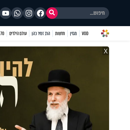
VOD
מגזין
חדשות
הרב זמיר כהן
עולם הילדים
70 שאלות
X