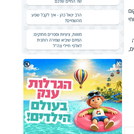
של החיים שלכם
ום
הרב יגאל כהן - איך לקבל שפע
חי
מהשמיים?
מזוזות, ציציות וספרים מחזקים:
המיזם שיביא שמירה רוחנית
לאלפי חיילי צה"ל
ם,
X
🔇