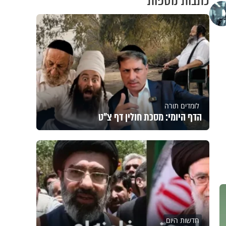
כתבות נוספות
לומדים תורה
הדף היומי: מסכת חולין דף צ"ט
חדשות היום