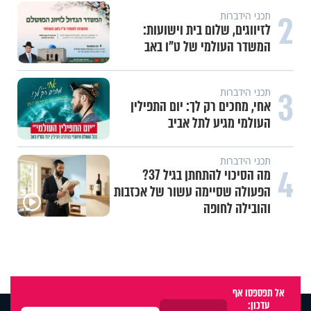
2
תכני הידברות
לזיווגים, שלום בית וישועות:
המשדר העולמי של ט"ו באב
3
תכני הידברות
אחי, מחכים רק לך: יום התפילין
העולמי מגיע לתל אביב
תכני הידברות
4
מה הסיכוי להתחתן בגיל 37?
הפעולה שסיימה עשור של אכזבות
והובילה לחופה
אל תפספסו אף
עדכון: