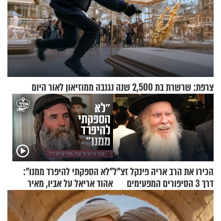
צרפת: שרשרת בת 2,500 שנה נגנבה ממוזיאון לאור היום
הכירו את הרב אריה פינקל זצ"ל
"לא הספקתי להיפרד ממנו":
דרך 3 הסיפורים המפעימים
אהוד אריאל על אביו, מאיר
האלה
אריאל ז"ל