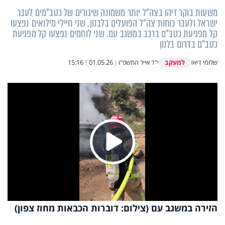
משעות בוקר זיהו בצה"ל יותר משמונה שיגורים של כטב"מים לעבר
ישראל ולעבר כוחות צה"ל הפועלים בלבנון. שני חיילי מילואים נפצעו
קל מפגיעת כטב"ם ברכב במשגב עם. שני לוחמים נפצעו קל מפגיעת
כטב"ם בדרום בלנון
למעקב
שלומי דיאז
י"ד אייר התשפ"ו
|
01.05.26
|
15:16
Play
Video
הזירה במשגב עם (צילום: דוברות הכבאות מחוז צפון)