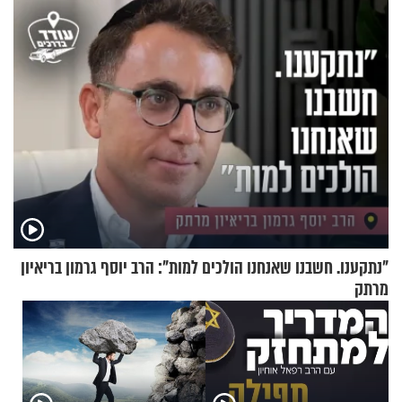
"נתקענו. חשבנו שאנחנו הולכים למות": הרב יוסף גרמון בריאיון
מרתק