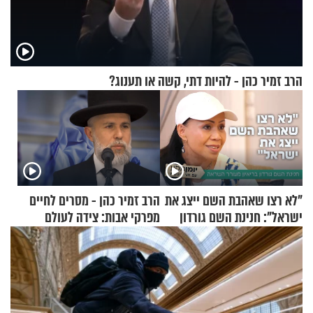
הרב זמיר כהן - להיות דתי, קשה או תענוג?
"לא רצו שאהבת השם ייצג את
הרב זמיר כהן - מסרים לחיים
ישראל": חנינת השם גורדון
מפרקי אבות: צידה לעולם
בריאיון מעורר השראה
האמת