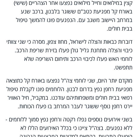
קצין במילואים וחייל מילואים נפצעו אחר הצהריים (שישי)
באורח קל מפגיעת כטב"ם ששוגר בלבנון, ברכב שנע
במרחב היישוב משגב עם. הנפגעים פונו להמשך טיפול
בבית חולים.
דוברות כבאות והצלה לישראל, מחוז צפון, מסרה כי שני צוותי
כיבוי והצלה מתחנת גליל גולן פעלו בזירת שריפת הרכב.
לוחמי האש פעלו לכיבוי הרכב ותיחום השריפה שלא
תתפשט.
מוקדם יותר היום, שני לוחמי צה"ל נפצעו באורח קל כתוצאה
מפגיעת רחפן נפץ בדרום לבנון. הלוחמים פונו לקבלת טיפול
רפואי בבית חולים ומשפחותיהם עודכנו. במקביל, חיל האוויר
יירט רחפן נוסף ששוגר לעבר המרחב בו פעלו הכוחות.
בשני אירועים נוספים נפלו רקטה ורחפן נפץ סמוך ללוחמים -
ללא נפגעים. בצה"ל ציינו כי בכלל האירועים הללו לא
הופעלו התרעות, בהתאם למדיניות המבצעית הנהוגה