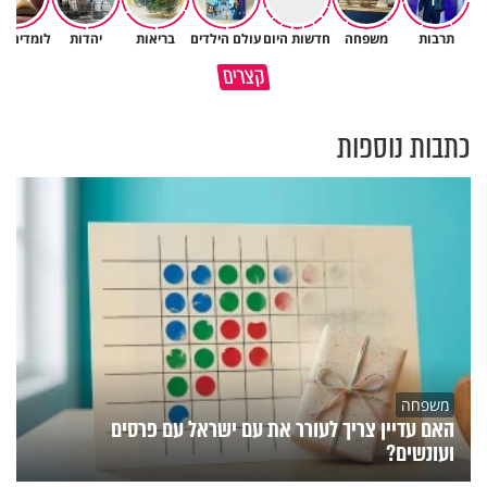
תרבות
משפחה
חדשות היום
עולם הילדים
בריאות
יהדות
לומדים ת
מה הקשר בין חלומות רעים לסרט
קצרים
בשורה משמחת לחולי פרקינסון
אימה?
כתבות נוספות
משפחה
האם עדיין צריך לעורר את עם ישראל עם פרסים
ועונשים?