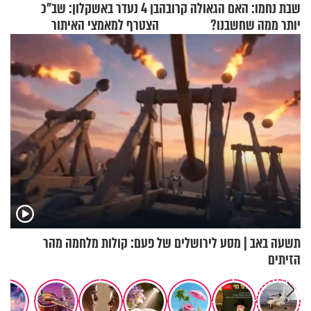
שבת נחמו: האם הגאולה קרובה
בן 4 נעדר באשקלון: שב"כ
יותר ממה שחשבנו?
הצטרף למאמצי האיתור
תשעה באב | מסע לירושלים של פעם: קולות מלחמה מהר
הזיתים