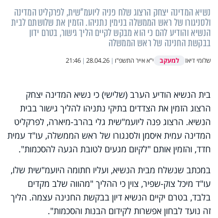
נשיא המדינה יצחק הרצוג שלח פניה ליועמ"שית, לפרקליט המדינה
ולסניגורו של ראש הממשלה בנימין נתניהו. הזמין את שלושתם לבית
הנשיא והודיע להם כי הוא מבקש לקיים הליך גישור, בטרם ידון
בבקשת החנינה של ראש הממשלה
למעקב
שלומי דיאז
י"א אייר התשפ"ו
|
28.04.26
|
21:46
בית הנשיא הודיע הערב (שלישי) כי נשיא המדינה יצחק
הרצוג הזמין את הצדדים בתיקי נתניהו להליך גישור בבית
הנשיא. הרצוג פנה ליועמ"שית גלי בהרב-מיארה, לפרקליט
המדינה עמית איסמן ולסנגורו של ראש הממשלה, עו"ד עמית
חדד, והזמין אותם "לקיום מגעים לטובת הגעה להסכמות".
במכתב שנשלח מבית הנשיא, ועליו חתומה היועמ"שית שלו,
עו"ד מיכל צוק-שפיר, צוין כי ההליך "מהווה שלב מקדים
בלבד, בטרם יקיים הנשיא דיון בבקשת החנינה עצמה. הליך
זה נועד לבחון אפשרות לקידום הבנות והסכמות".