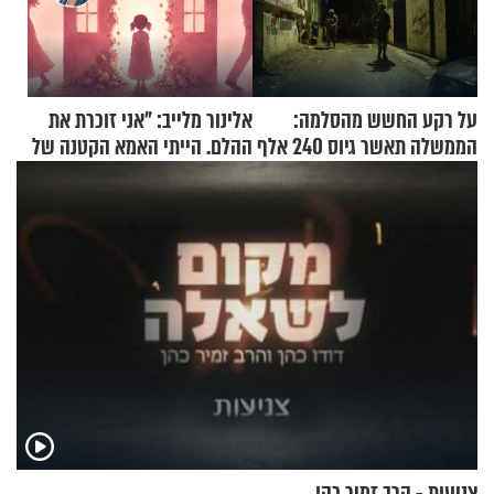
על רקע החשש מהסלמה:
אלינור מלייב: "אני זוכרת את
הממשלה תאשר גיוס 240 אלף
ההלם. הייתי האמא הקטנה של
אנשי מילואים
הבית"
צניעות - הרב זמיר כהן