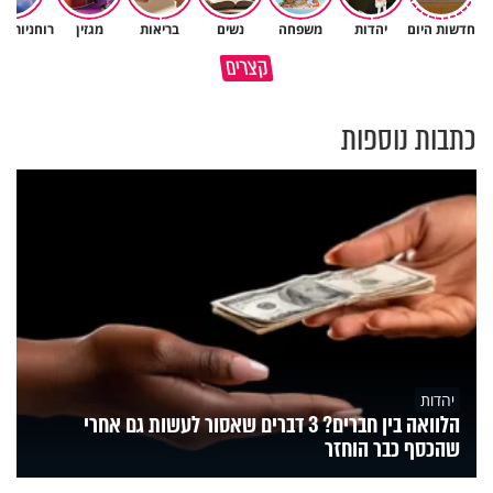
חדשות היום
יהדות
משפחה
נשים
בריאות
מגזין
רוחניות ו
קצרים
הקשר בין סרטן השלפוחית לעישון
כך חוזר אליכם טוב באופן אוטמטי
כתבות נוספות
יהדות
הלוואה בין חברים? 3 דברים שאסור לעשות גם אחרי
שהכסף כבר הוחזר