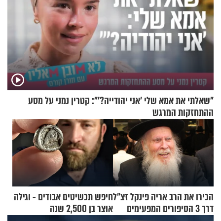
"שאלתי את אמא שלי 'אני יהודייה?'": קטרין נמני על מסע
ההתחזקות המרגש
הכירו את הרב אריה פינקל זצ"ל
חיפש תכשיטים אבודים - וגילה
דרך 3 הסיפורים המפעימים
אוצר בן 2,500 שנה
האלה