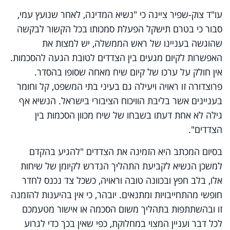
עו"ד צוק-שפיר ציינה כי "נשיא המדינה, לאחר שנועץ עמי,
סבור כי בטרם תישקל הפעלת סמכותו בכל הקשור לבקשה
שהוגשה בעניינו של ראש הממשלה, יש למצות את
האפשרות לקיום מגעים בין הצדדים לטובת הגעה להסכמות.
אין חולק על ערכו של קיום שיח מאחה שסופו בהסדר.
פרוצדורה זו ראויה ויעילה גם בעיני בתי המשפט, קל וחומר
בעניינים אשר בליבת הוויכוח הציבורי בישראל. הנשיא אף
גילה לא אחת דעתו בשבחו של שיח מכוון הסכמות בין
הצדדים".
בסיום המכתב היא הזמינה את הצדדים "להגיע בהקדם
למשכן הנשיא לקביעת התהליך הנדרש לקיומן של שיחות
אלו, בלב חפץ ובכוונה טובה וראויה, כשכל צד נכנס לחדר
חופשי מהתחייבויות ומתנאים. יובהר, כי אין בהיענות להזמנה
זו ובהשתתפות בתהליך משום הסכמה או אישור מטעמכם
לכל דבר ועניין המצוי במחלוקת, כפי שאין בכך כדי לגרוע