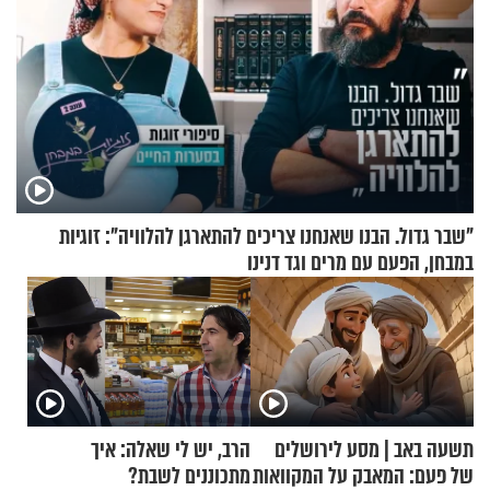
"שבר גדול. הבנו שאנחנו צריכים להתארגן להלוויה": זוגיות
במבחן, הפעם עם מרים וגד דנינו
תשעה באב | מסע לירושלים
הרב, יש לי שאלה: איך
של פעם: המאבק על המקוואות
מתכוננים לשבת?