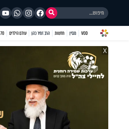
VOD
מגזין
חדשות
הרב זמיר כהן
עולם הילדים
70 שאלות
X