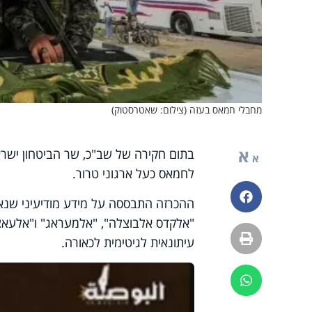
מחבלי חמאס בעזה (צילום: שאטרסטוק)
א
בתום חקירה של שב"כ, שר הביטחון ישרא
א
לחמאס כעל ארגוני טרור.
פייסבוק
ההכרזה התבססה על מידע מודיעיני שנאס
"אלקדס אלבוצלה", "אלמעראג" ו"אלעאצ
הדפסה
עיתונאית לגיטימית לכאורה.
ווטסאפ