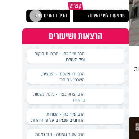
כך אפשר להתמודד עם
קצרים
הדאגות והמחשבות
הגעתי לגיל 108 בזכות
נבחר
שמגיעות לפני השינה
הכיבוד הורים שלי
ישרא
הרצאות ושיעורים
הרב זמיר כהן - התהוות היקום
וגיל העולם
ת
הרב ירון אשכנזי - הציצית,
השכפ"ץ היהודי
הרב יצחק בצרי - גלגול נשמות
ביהדות
הרב זמיר כהן - הכוחות
הרוחניים שבאדם על פי היהדות
הרב שניר גואטה - ההזדמנות