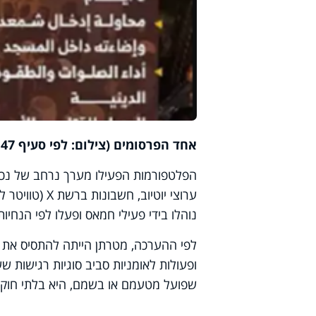
אחד הפרסומים (צילום: לפי סעיף 47א')
הפלטפורמות הפעילו מערך נרחב של נכסים 
ערוצי יוטיוב, חשבונות ברשת X (טוויטר לשעבר),
נוהלו בידי פעילי חמאס ופעלו לפי הנחיו
לפי ההערכה, מטרתן הייתה להתסיס את ער
ופעולות לאומניות סביב סוגיות רגישות שע
שפועל מטעמם או בשמם, היא בלתי חוקי