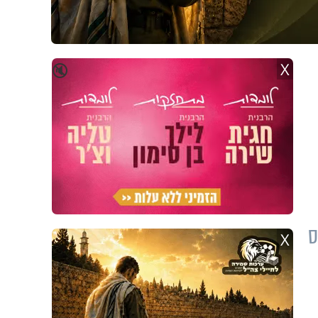
X
🔇
ס
X