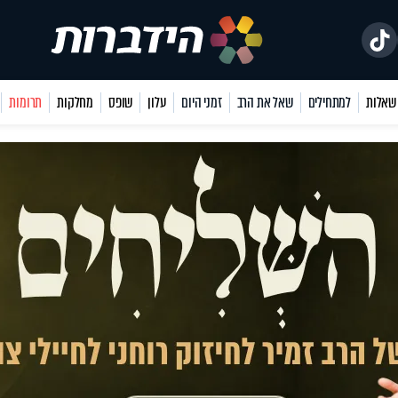
למתחילים
שאל את הרב
זמני היום
עלון
שופס
מחלקות
תרומות