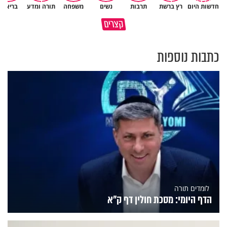
חדשות היום
רץ ברשת
תרבות
נשים
משפחה
תורה ומדע
בריאות
איך לשלוט בסיטואציה בצורה
קצרים
ברכה או קללה? הכל בידים שלנו
נכונה?
כתבות נוספות
לומדים תורה
הדף היומי: מסכת חולין דף ק"א