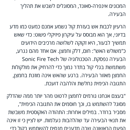
המכונים אינפרה-סאונד, המסוגלים לשבש את תהליך
הבעירה.
הרעיון לכבות אש בעזרת קול נשמע אמנם כמעט כמו מדע
בדיוני, אך הוא מבוסס על עיקרון פיזיקלי פשוט: כדי שאש
תמשיך לבעור, היא זקוקה לשלושה מרכיבים הידועים
כ"משולש האש": חום, דלק וחמצן. אם אחד מהם נגרע,
הבעירה נפסקת. הטכנולוגיה של Sonic Fire Tech
משתמשת בגלי קול בתדר נמוך כדי להרחיק את מולקולות
החמצן מאזור הבעירה. ברגע שהאש אינה מוזנת בחמצן,
התגובה הכימית נחלשת והלהבה דועכת.
"בעצם אנחנו גורמים לחמצן לרטוט מהר יותר ממה שהדלק
מסוגל להשתמש בו, וכך חוסמים את התגובה הכימית",
מסביר ברודר. במילים אחרות:
התהודה האקוסטית משבשת
את תנאי הבעירה
עד שהלהבות נעלמות. יש לציין כי זו אינה
הפעם הראשונה שבה מדענים מנסים להשתמש בקול כדי