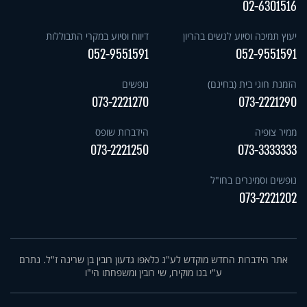
02-6301516
יעוץ תמיכה וסיוע לנשים בהריון
דיווח וסיוע במקרי התבוללות
052-9551591
052-9551591
הזמנת חוגי בית (בחינם)
נופשים
073-2221270
073-2221290
ממיר צופיה
הידברות שופס
073-2221250
073-3333333
נופשים וסמינרים בחו"ל
073-2221202
אתר הידברות החדש מוקדש לע"נ כלאפו גדעון רובין בן שרינה ז"ל. נתרם
ע"י בנו מוקירו, שי רובין ומשפחתו הי"ו