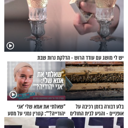
יש לי מושג עם עודד הרוש - הדלקת נרות שבת
בלע דבורה בזמן רכיבה על
"שאלתי את אמא שלי 'אני
אופניים - והגיע לבית החולים
יהודייה?'": קטרין נמני על מסע
במצב מסכן חיים
ההתחזקות המרגש