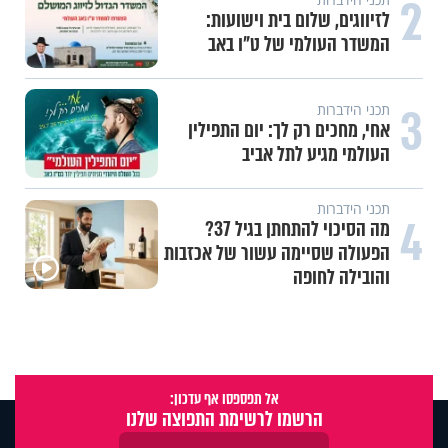
2
לזיווגים, שלום בית וישועות:
המשדר העולמי של ט"ו באב
3
תכני הידברות
אחי, מחכים רק לך: יום התפילין
העולמי מגיע לתל אביב
תכני הידברות
4
מה הסיכוי להתחתן בגיל 37?
הפעולה שסיימה עשור של אכזבות
והובילה לחופה
אל תפספסו אף עדכון:
הרשמו לרשימת התפוצה שלנו