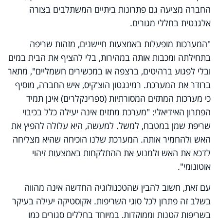
החברה מציעה גם פתרונות ביתיים המשתלבים בצורה
אלגנטית בחללי מגורים.
"המערכות מופעלות באמצעות חיישנים, מזהות שריפה
בתחילתה ומכבות אותה במהירות, בלי להציף את הבית במים
ובלי לפגוע ברהיטים, ברצפה או במכשירים חשמליים", מתאר
ברודר את המערכת.
רמינגטון הוצ'קיס, איש החברה, מוסיף
כי מערכות המתזים המסורתיות (ספרינקלרים) אינן תמיד
הפתרון האידיאלי: "מערכת מתזים אינה יעילה כלל בכיבוי
שריפת שמן במטבח, למשל. למעשה, היא עלולה להפיץ את
האש ולהחמיר אותה. המערכת שלנו הוכיחה שהיא מצליחה
לדכא את האש ולמנוע את ההתלקחות באמצעות זיהוי
אוטונומי".
עם זאת, חשוב להבין שהטכנולוגיה החדשה אינה מהווה
בשלב זה פתרון לכל סוגי השריפות. אקוסטיקה יעילה בעיקר
בשריפות קטנות וממוקדות, במיוחד בחללים סגורים כמו