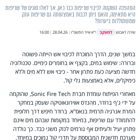
המהפכה השקטה לכיבוי שריפות כבר כאן, אך לאלו סוגים של שריפות
היא מתאימה, והאם ניתן לכבות באמצעותה גם שריפות ענק
שמשתוללות ביערות?
למעקב
שירה דאבוש
י"א אייר התשפ"ו
|
28.04.26
|
16:00
במשך שנים, הדרך המוכרת לכיבוי אש הייתה פשוטה
וברורה: שימוש במים, בקצף או בחומרים כימיים. טכנולוגיה
חדשה מציעה כעת פתרון אחר - כיבוי אש ללא מים וללא
כימיקלים, אלא באמצעות גלי קול.
מאחורי הפיתוח עומדת חברת Sonic Fire Tech, שהוקמה
על ידי ג'ף ברודר, מהנדס אווירונאוטיקה שעסק במחקר
המרת אנרגיה תרמית בנאס"א. ברודר חיפש דרך חלופית
להתמודד עם שריפות, במיוחד במקומות שבהם מים אינם
פתרון יעיל ולעיתים אף גורמים לנזק משני כבד.
כך נולדה
מערכת חדשנית המבוססת על תדרי קול נמוכים במיוחד,