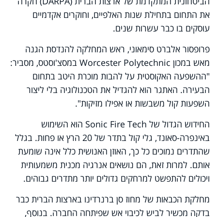
הביטחונית המתקדמת של ארצות הברית (DARPA) חקרה
את התחום בתחילת שנות האלפיים, וחוקרים אקדמיים
עוסקים בו כבר עשרות שנים.
פרופסור אלברט סימאוני, ראש המחלקה להנדסת הגנה
מאש במכון Worcester Polytechnic במסצ'וסטס, מסביר:
"ההשפעה האקוסטית על להבות מוכרת היטב בתחום
הבעירה. האתגר הוא להגדיל את הטכנולוגיה בלי ליצור
השפעות קול משבשות או אפילו מזיקות".
החידוש הגדול של Sonic Fire Tech הוא השימוש
באינפרה-סאונד, גלי קול בתדר של 20 הרץ או פחות. בגלל
שהתדרים נמוכים כל כך, האוזן האנושית כלל אינה שומעת
אותם. למרות זאת, הם נושאים אנרגיה מכנית משמעותית
ויכולים להתפשט למרחקים גדולים יותר מתדרים גבוהים.
מחלקת הכבאות של מחוז סן ברנרדינו בארצות הברית כבר
בדקה מכשיר לביש לכיבוי אש שפיתחה החברה. בנוסף,