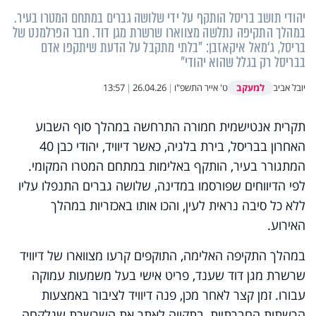
יהודי תושב בריסל הותקף על ידי שלושה גברים במתחם המטרו בעיר.
במהלך התקיפה נתלשה מצווארו שרשרת מגן דוד. חבר הפרלמנט של
בריסל, ג‘מאל איקאזבן: "בלתי מתקבל על הדעת שיתקפו אדם
בבריסל רק בגלל שהוא יהודי"
למעקב
יובל אביב
ט' אייר התשפ"ו
|
26.04.26
|
13:57
תקרית אנטישמית חמורה התרחשה במהלך סוף השבוע
האחרון בבריסל, בירת בלגיה, כאשר דיוויד, יהודי כבן 40
המתגורר בעיר, הותקף באלימות במתחם המטרו המקומי.
לפי הדיווחים שפורסמו במדינה, שלושה גברים התנפלו עליו
ללא כל סיבה נראית לעין, והכו אותו באכזריות במהלך
האירוע.
במהלך התקיפה האלימה, התוקפים קרעו מצווארו של דיוויד
שרשרת מגן דוד שענד, פריט אישי בעל משמעות עמוקה
עבורו. זמן קצר לאחר מכן, פנה דיוויד לציבור באמצעות
הרשתות החברתיות, בתקווה לאתר את השרשרת שנלקחה