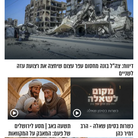
דיווח: צה"ל בונה מחסום עפר עצום שיחצה את רצועת עזה
לשניים
כשרות בסימן שאלה - הרב
תשעה באב | מסע לירושלים
זמיר כהן
של פעם: המאבק על המקוואות