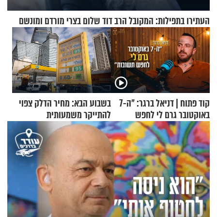
העתירו בתפילות: המקובל הרב דוד שלום בצרי מורדם ומונשם
קוד פתוח | דניאל ברגר: "ה-7
בשבוע הבא: מחיר הדלק צפוי
באוקטובר גרם לי לחפש
להתייקר משמעותית
תשובות"