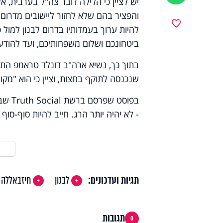
יש לציין כי הלילה דובר צה"ל בערבית, א
והפציר בהם שלא לחזור ליישובים מדרו
מועדפים
להיות ערוך בעמדותיו בדרום לבנון למו
ביטחונכם ושלום משפחותיכם, ועד להודע
בתוך כך, נשיא ארה"ב דונלד טראמפ התי
שנכנסה לתוקף בחצות, וציין כי הוא "מק
בפוסט
- לא יהיה יותר הרג. חייב להיות סוף-סוף ש
תגיות ועדכונים:
לבנון
חיזבאללה
תגובות
0