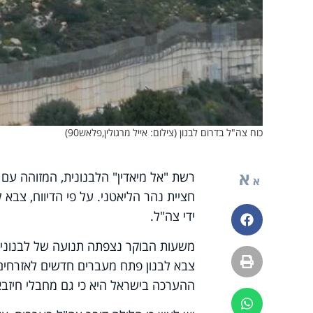
כוח צה"ל בדרום לבנון (צילום: אייל מרגולין,פלאש90)
א
רשת "אל מיאדין" הלבנונית, המזוהה עם 
א
חציית נהר הליאטני. על פי הדיווח, צב
ידי צה"ל.
פייסבוק
משעות הבוקר נצפתה תנועה של לבנונים ה
הדפסה
צבא לבנון פתח מעברים חדשים לאזרחים
ההערכה בישראל היא כי גם מחבלי חיזבא
ווטסאפ