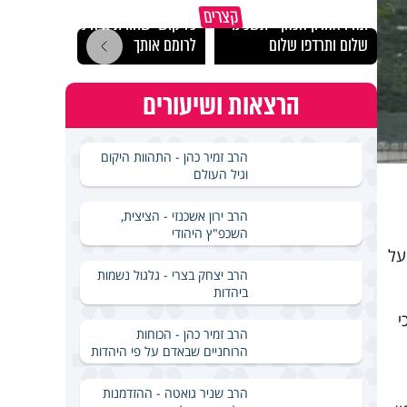
מכילי
קצרים
תהיו אהרון הכהן - תשכינו
כל קושי שחווית היה ניסיון
במבחן
שלום ותרדפו שלום
לרומם אותך
ואלתר
הרצאות ושיעורים
הרב זמיר כהן - התהוות היקום
וגיל העולם
הרב ירון אשכנזי - הציצית,
השכפ"ץ היהודי
על
הרב יצחק בצרי - גלגול נשמות
ביהדות
י
הרב זמיר כהן - הכוחות
הרוחניים שבאדם על פי היהדות
הרב שניר גואטה - ההזדמנות