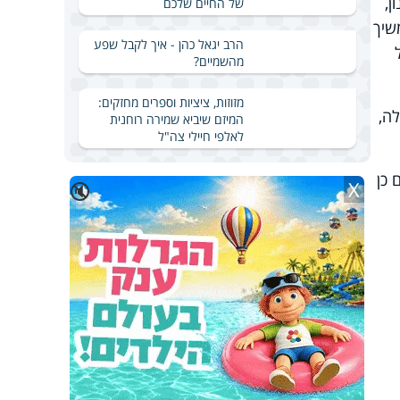
ן,
של החיים שלכם
שיך
הרב יגאל כהן - איך לקבל שפע
מהשמיים?
מזוזות, ציציות וספרים מחזקים:
ה,
המיזם שיביא שמירה רוחנית
לאלפי חיילי צה"ל
ם כן
X
🔇