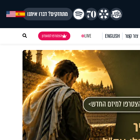
מתחזקים? דברו איתנו
צור קשר
ENGLISH
LIVE
הצטרפו למועדון