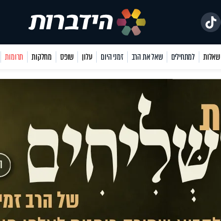
למתחילים
שאל את הרב
זמני היום
עלון
שופס
מחלקות
תרומות