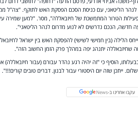
לוף-משנה אביחי אדרעי, פרסם הודעה "דחופה" לתושבי דרום לבנו
ם לנהר הליטאני, עם כניסת הסכם הפסקת האש לתוקף. "צה"ל ממ
ל פעילות הטרור המתמשכת של חיזבאללה", מסר. "למען שמירה על
ה חדשה, הנכם נדרשים לא לנוע מדרום לנהר הליטאני".
יחס הלילה (בין חמישי לשישי) להפסקת האש בין ישראל לחיזבאלל
ווה שחיזבאללה יתנהג יפה במהלך פרק הזמן החשוב הזה".
 שפרסם ברשת Truth Social שבבעלותו, הוסיף כי "זה יהיה רגע נהדר עבורם (עבור חיזבאללה) א
לום. ייתכן שזה יום היסטורי עבור לבנון. דברים טובים קורים!!!".
עקבו אחרינו ב-
News