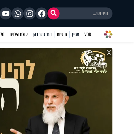
VOD
מגזין
חדשות
הרב זמיר כהן
עולם הילדים
70 שאלות
X