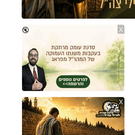
X
🔇
X