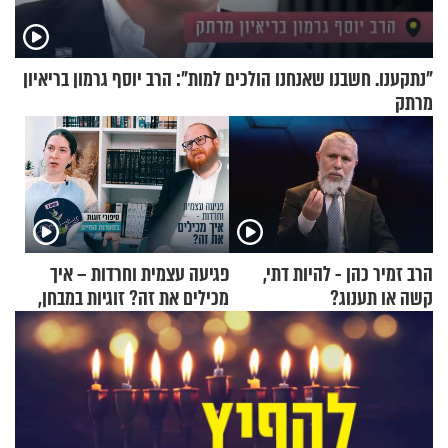
"נתקענו. חשבנו שאנחנו הולכים למות": הרב יוסף גרמון בריאיון
מרתק
הרב זמיר כהן - להיות דתי,
פגיעה עצמית וחרדות – איך
קשה או תענוג?
מכילים את זה? זוגיות במבחן,
הפעם עם יהודית ואלתר כהן