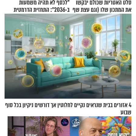
סלט האטריות שכולם יבקשו
"לכסף לא תהיה משמעות
את המתכון שלו (וגם עצת שף
ב-2036": התחזית הדרמטית
להגשת הרוטב)
של אילון מאסק על עתיד
הכלכלה
4 אזורים בבית שנראים נקיים לחלוטין אך דורשים ניקיון בכל סוף
שבוע