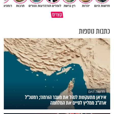
חדשות היום
יהדות
רץ ברשת
לומדים תורה
דעות וטורים
תרבות
רוחניות ו
באיזה אופן ומתי מותר לכבות אש
קצרים
בשבת?
מתכון ל׳שבת שלום׳
כתבות נוספות
חדשות היום
איראן מתעקשת לנהל את מעבר הורמוז; רמטכ"ל
ארה"ב ממליץ לסיים את המלחמה