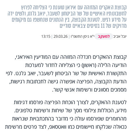
קבוצת האקרים המזוהה עם איראן טוענת כי הצליחה לפרוץ
לחשבונותיו האישיים של שר הביטחון לשעבר, יואב גלנט, ולשים ידה
על מידע רגיש. לטענת הקבוצה, בין הנתונים שנחשפו גם מיקומים
מדויקים של 11 בסיסים צבאיים סודיים
למעקב
יובל אביב
י"א ניסן התשפ"ו
|
29.03.26
|
13:15
קבוצת ההאקרים חנדלה המזוהה עם המודיעין האיראני,
הודיעה הלילה (ראשון) כי הצליחה לחדור למערכות
התקשורת האישיות של שר הביטחון לשעבר, יואב גלנט. לפי
הודעת הקבוצה, הפריצה אפשרה גישה לתכתובות רגישות,
מסמכים מסווגים ורשימות אנשי קשר.
לטענת ההאקרים, לצורך הוכחת הפריצה פורסמו דגימות
מידע, הכוללות צילומי מסך של שיחות ורשימות טלפונים.
מהחומרים שפורסמו עולה כי מדובר בהתכתבויות שנראות
ככאלה שנלקחו מיישומים כמו וואטסאפ, לצד פרטים מרשימת