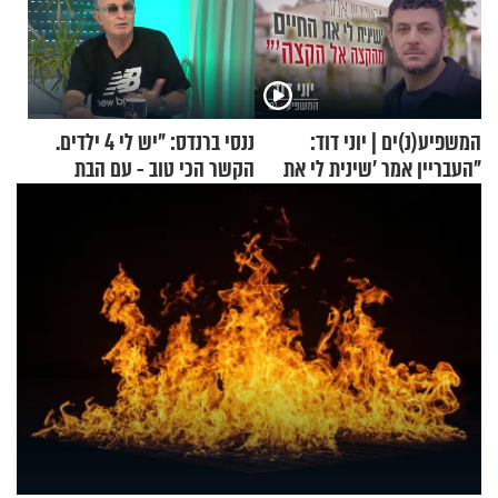
המשפיע(נ)ים | יוני דוד:
ננסי ברנדס: "יש לי 4 ילדים.
"העבריין אמר 'שינית לי את
הקשר הכי טוב - עם הבת
החיים מהקצה אל הקצה'"
החרדית"