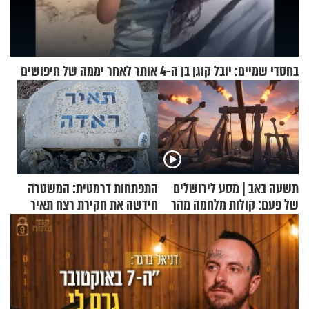
בחסדי שמיים: יובל קוגן בן ה-4 אותר לאחר יממה של חיפושים
תשעה באב | מסע לירושלים
התפתחות דרמטית: המשטרה
של פעם: קולות מלחמה מהר
חידשה את חקירת רצח תאיר
הזיתים
ראדה