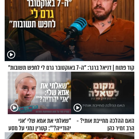
קוד פתוח | דניאל ברגר: "ה-7 באוקטובר גרם לי לחפש תשובות"
האם ההלכה מחייבת אותי? -
"שאלתי את אמא שלי 'אני
הרב זמיר כהן
יהודייה?'": קטרין נמני על מסע
ההתחזקות המרגש