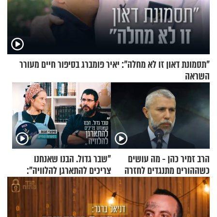
"תסמונת דאון זו לא מחלה": יאיר פומברג בסיפור חיים מעורר
השראה
הרב זמיר כהן - מה עושים
"שבר גדול. הבנו שאנחנו
כשההורים מתנגדים לחזרה
צריכים להתארגן להלוויה":
בתשובה?
זוגיות במבחן, הפעם עם מרים
וגד דנינו