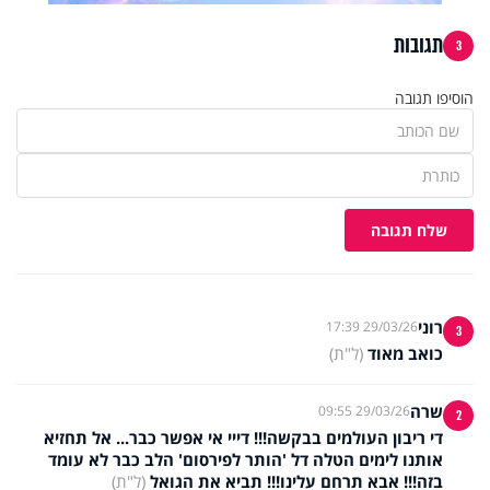
תגובות
3
הוסיפו תגובה
שלח תגובה
רוני
29/03/26 17:39
3
כואב מאוד
(ל"ת)
שרה
29/03/26 09:55
2
די ריבון העולמים בבקשה!!! דייי אי אפשר כבר... אל תחזיא
אותנו לימים הטלה דל 'הותר לפירסום' הלב כבר לא עומד
בזה!!! אבא תרחם עלינו!!! תביא את הגואל
(ל"ת)