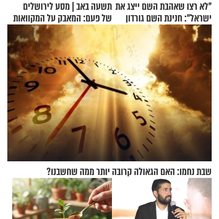
"לא רצו שאהבת השם ייצג את
תשעה באב | מסע לירושלים
ישראל": חנינת השם גורדון
של פעם: המאבק על המקוואות
בריאיון מעורר השראה
שבת נחמו: האם הגאולה קרובה יותר ממה שחשבנו?