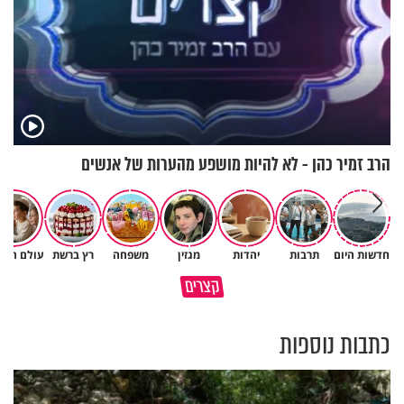
הרב זמיר כהן - לא להיות מושפע מהערות של אנשים
חדשות היום
תרבות
יהדות
מגזין
משפחה
רץ ברשת
עולם הילד
קצרים
מזמןר לכבוד יום השבת
קודם כל תרצה שלכולם יהיה טוב
כתבות נוספות