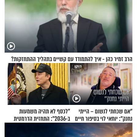
הרב זמיר כהן - איך להתמודד עם קשיים בתהליך ההתחזקות?
"אם שכחתי לנשום – הייתי
"לכסף לא תהיה משמעות
נחנק": יוחאי לוי בסיפור חיים
ב-2036": התחזית הדרמטית
מעורר השראה
של אילון מאסק על עתיד
הכלכלה