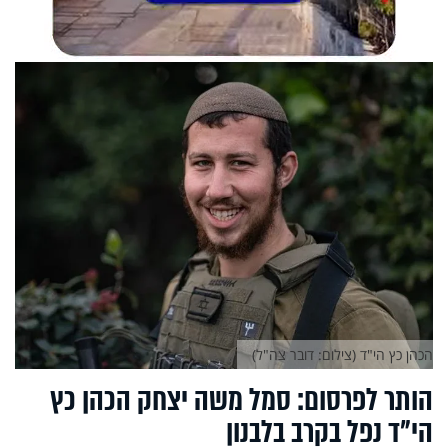
הכהן כץ הי"ד (צילום: דובר צה"ל)
הותר לפרסום: סמל משה יצחק הכהן כץ
הי"ד נפל בקרב בלבנון