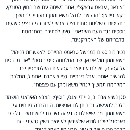
האיראני, עבאס עראקצ'י, אמר בשיחה עם שר החוץ הטורקי,
הקאן פידאן: "הבקשה לנהל משא ומתן במקביל להמשך
התקיפות ולשליחת כוחות וציוד צבאי לאזור כדי לבצע פשעים
נוספים נגד העם האיראני - סימן לסתירה בהתנהגות
ובדבריהם של האמריקנים".
בכירים נוספים בממשל טראמפ התייחסו לאפשרות לניהול
משא ומתן מול איראן. שר המלחמה פיט הגסת': "אנו מברכים
על עסקה, ויש לנו את יוצר העסקאות האולטימטיבי כדי
להגשים אותה. אבל בינתיים, כפי שאמרתי אתמול, מחלקת
המלחמה תמשיך לנהל משא ומתן עם פצצות".
סגן נשיא ארה"ב, ג'יי די ואנס, הוסיף:"הצבא האיראני הושמד
הלכה למעשה. זה נותן לנו אופציות. היו הרבה דיווחים על
משא ומתן. מה שיש לנו כרגע זה היכולת להשתמש בכל כלי
בארסנל שלנו לוודא שלאיראן לא יהיה נשק גרעיני - זה
הדבר הכי חשוב לענייני הביטחון האמריקנים".