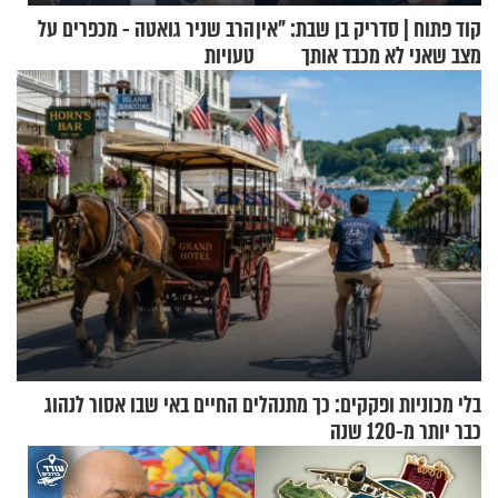
קוד פתוח | סדריק בן שבת: "אין
הרב שניר גואטה - מכפרים על
מצב שאני לא מכבד אותך
טעויות
בבוקר בהנחת תפילין"
בלי מכוניות ופקקים: כך מתנהלים החיים באי שבו אסור לנהוג
כבר יותר מ-120 שנה