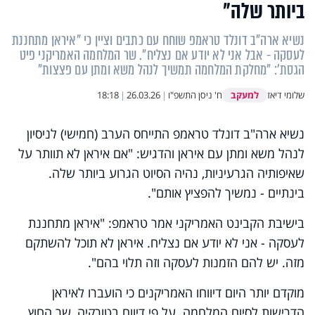
ביותר שלה"
נשיא ארה"ב דונלד טראמפ שוחח עם כתבים וציין כי "איראן מתחננת
לעסקה - אבל אני לא יודע אם נצליח". שר המלחמה האמריקני פיט
הגסת': "מחלקת המלחמה תמשיך לנהל משא ומתן עם פצצות"
למעקב
שלומי דיאז
ח' ניסן התשפ"ו
|
26.03.26
|
18:18
נשיא ארה"ב דונלד טראמפ התייחס הערב (חמישי) לניסיון
לנהל משא ומתן עם איראן והדגיש: "אם איראן לא תוותר על
שאיפותיה הגרעיניות, נהיה הסיוט הגרוע ביותר שלה.
בינתיים - נמשיך להפציץ אותם".
בישיבת הקבינט האמריקני אמר טראמפ: "איראן מתחננת
לעסקה - אני לא יודע אם נצליח. איראן לא תוכל להשתקם
מזה. יש להם הזמנות לעסקה וזה תלוי בהם".
מוקדם יותר היום דיווחו האמריקנים כי הועברו לאיראן
הדרישות לסיום המלחמה. על פי דיווח בטורקיה, שר החוץ