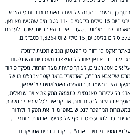
בתוך כך, משרד ההגנה של איחוד האמירויות דיווח כי הצבא
יירט היום 15 טילים בליסטיים ו-11 כטב"מים שהגיעו מאיראן.
מאז תחילת המלחמה, טענו באיחוד האמירויות, שוגרו לעברם
372 טילים בליסטיים, 15 טילי שיוט ו-1,826 כטב"מים.
באתר "אקסיוס" דווח כי הפנטגון מגבש תכנית ל"מכה
מכרעת" נגד איראן שתכלול הפצצות מאסיביות והשתלטות
על איים אסטרטגיים, לצורך פתיחת מצר הורמוז. מפקד פיקוד
מרכז של צבא ארה"ב, האדמירל בראד קופר אמר:"מותו של
מפקד הצי במשמרות המהפכה האסלאמית של איראן,
אדמירל עלירזה טאנגסירי, כתוצאה מתקיפת אוויר ישראלית,
הופך את האזור לבטוח יותר. אנו קוראים לכל איראני המשרת
במשמרות המהפכה לנטוש באופן מיידי את תפקידו ולחזור
הביתה כדי למנוע סיכון נוסף של פציעה או מוות מיותרים".
על פי מספר דיווחים בארה"ב, בקרב גורמים אמריקנים