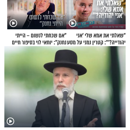
"שאלתי את אמא שלי 'אני
"אם שכחתי לנשום – הייתי
יהודייה?'": קטרין נמני על מסע
נחנק": יוחאי לוי בסיפור חיים
ההתחזקות המרגש
מעורר השראה