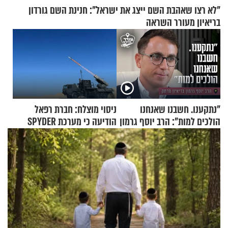
"לא רצו שאהבת השם ייצג את ישראל": חנינת השם גורדון
בריאיון מעורר השראה
"נתקענו. חשבנו שאנחנו
ניסוי מוצלח: חברת רפאל
הולכים למות": הרב יוסף גרמון
הודיעה כי מערכת SPYDER
בריאיון מרתק
הצליחה ליירט כטב"ם