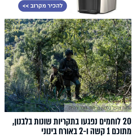
כוחות צה״ל בלבנון (צילום: דובר צה״ל)
20 לוחמים נפגעו בתקריות שונות בלבנון,
מתוכם 1 קשה ו-2 באורח בינוני