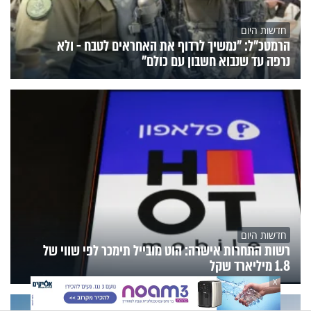
חדשות היום
הרמטכ"ל: "נמשיך לרדוף את האחראים לטבח - ולא
נרפה עד שנבוא חשבון עם כולם"
חדשות היום
רשות התחרות אישרה: הוט מובייל תימכר לפי שווי של
1.8 מיליארד שקל
X