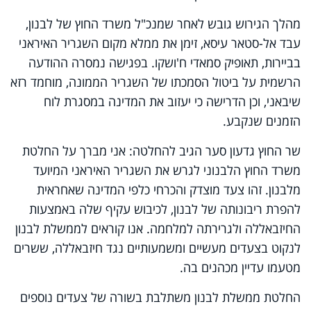
מהלך הגירוש גובש לאחר שמנכ"ל משרד החוץ של לבנון,
עבד אל-סטאר עיסא, זימן את ממלא מקום השגריר האיראני
בביירות, תאופיק סמאדי ח'ושקו. בפגישה נמסרה ההודעה
הרשמית על ביטול הסמכתו של השגריר הממונה, מוחמד רזא
שיבאני, וכן הדרישה כי יעזוב את המדינה במסגרת לוח
הזמנים שנקבע.
שר החוץ גדעון סער הגיב להחלטה: אני מברך על החלטת
משרד החוץ הלבנוני לגרש את השגריר האיראני המיועד
מלבנון. זהו צעד מוצדק והכרחי כלפי המדינה שאחראית
להפרת ריבונותה של לבנון, לכיבוש עקיף שלה באמצעות
החיזבאללה ולגרירתה למלחמה. אנו קוראים לממשלת לבנון
לנקוט בצעדים מעשיים ומשמעותיים נגד חיזבאללה, ששרים
מטעמו עדיין מכהנים בה.
החלטת ממשלת לבנון משתלבת בשורה של צעדים נוספים