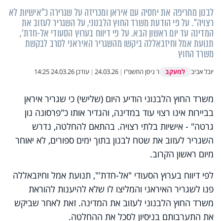
לבנון מחריפה את יחסיה עם איראן ומכריזה על שגרירה כ"אישיות לא
רצויה". על פי הודעת משרד החוץ הלבנוני, על השגריר לעזוב את
המדינה עד יום ראשון הבא. על פי דיווח בערוץ הסעודי אל-חדת‘,
תנועת אמל וחיזבאללה ביקשו מהשגריר האיראני לסרב לבקשת
משרד החוץ
למעקב
יובל אביב
ו' ניסן התשפ"ו
|
24.03.26
|
עודכן
24.03.26 14:25
משרד החוץ הלבנוני הודיע היום (שלישי) כי שגריר איראן
בביירות אינו רצוי עוד במדינה, והגדיר אותו כ"פרסונה נון
גרטה" - אישיות בלתי רצויה. בהתאם להחלטה, נדרש
השגריר לעזוב את שטח לבנון בתוך ימים ספורים, לא יאוחר
מיום ראשון הקרוב.
לפי דיווח בערוץ הסעודי "אל-חדת'", תנועת אמל וחיזבאללה
פנו לשגריר האיראני והמליצו לו שלא להיענות להוראת
משרד החוץ הלבנוני לעזוב את המדינה. זאת לאחר שביקש
את התערבותם בניסיון לסכל את ההחלטה.