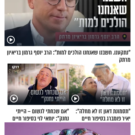
"נתקענו. חשבנו שאנחנו הולכים למות": הרב יוסף גרמון בריאיון
מרתק
"תסמונת דאון זו לא מחלה":
"אם שכחתי לנשום – הייתי
יאיר פומברג בסיפור חיים
נחנק": יוחאי לוי בסיפור חיים
מעורר השראה
מעורר השראה