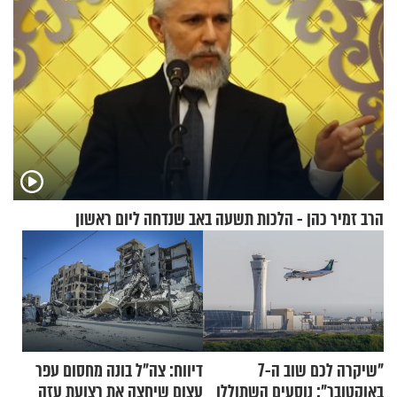
הרב זמיר כהן - הלכות תשעה באב שנדחה ליום ראשון
"שיקרה לכם שוב ה-7
דיווח: צה"ל בונה מחסום עפר
באוקטובר": נוסעים השתוללו
עצום שיחצה את רצועת עזה