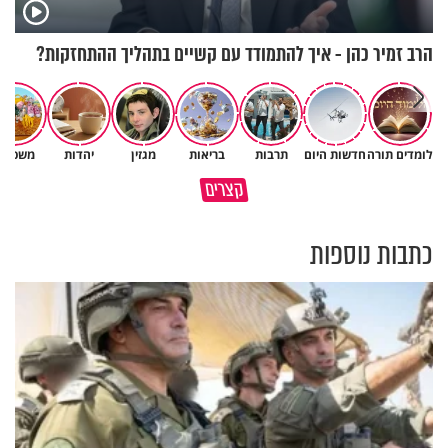
הרב זמיר כהן - איך להתמודד עם קשיים בתהליך ההתחזקות?
לומדים תורה
חדשות היום
תרבות
בריאות
מגזין
יהדות
משפחה
כך אפשר להתמודד עם הדאגות
הגעתי לגיל 108 בזכות הכיבוד
קצרים
והמחשבות שמגיעות לפני השינה
הורים שלי
כתבות נוספות