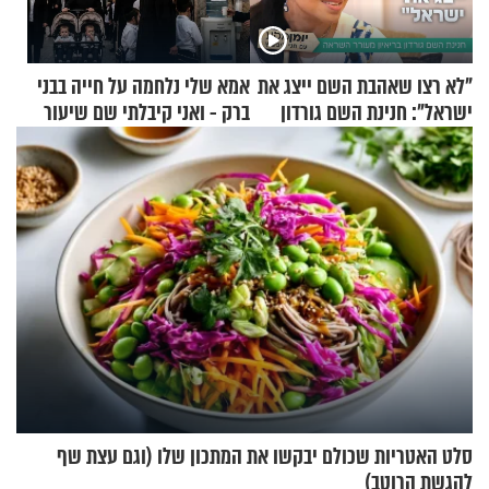
"לא רצו שאהבת השם ייצג את
אמא שלי נלחמה על חייה בבני
ישראל": חנינת השם גורדון
ברק - ואני קיבלתי שם שיעור
בריאיון מעורר השראה
באהבת חינם
סלט האטריות שכולם יבקשו את המתכון שלו (וגם עצת שף
להגשת הרוטב)