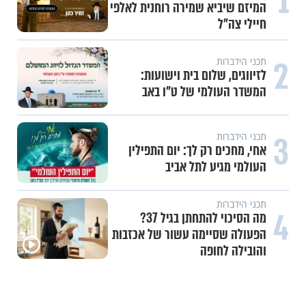
1
המיזם שיביא שמירה רוחנית לאלפי
חיילי צה"ל
2
תכני הידברות
לזיווגים, שלום בית וישועות:
המשדר העולמי של ט"ו באב
3
תכני הידברות
אחי, מחכים רק לך: יום התפילין
העולמי מגיע לתל אביב
תכני הידברות
4
מה הסיכוי להתחתן בגיל 37?
הפעולה שסיימה עשור של אכזבות
והובילה לחופה