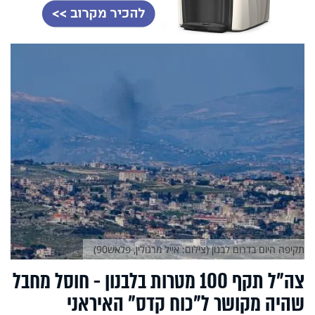
תקיפה היום בדרום לבנון (צילום: אייל מרגולין, פלאש90)
צה"ל תקף 100 מטרות בלבנון - חוסל מחבל
שהיה מקושר ל"כוח קדס" האיראני