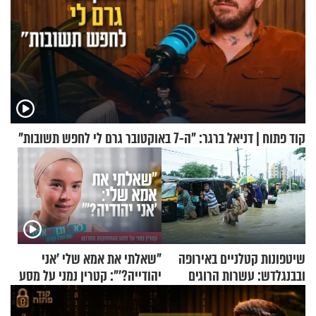
קוד פתוח | דניאל ברגר: "ה-7 באוקטובר גרם לי לחפש תשובות"
שיטפונות קטלניים באירופה
"שאלתי את אמא שלי 'אני
ובבנגלדש: עשרות הרוגים
יהודייה?'": קטרין נמני על מסע
ומיליון נפגעים
ההתחזקות המרגש