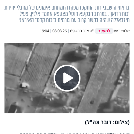
בדאחייה שבביירות הותקפו מפקדה ומתחם אימונים של מחבלי יחידת
'כוח רדואן'. במרחב הבקעא חוסל מצטפא אחמד אלזין, פעיל
חיזבאללה שהיה בקשר קרוב עם גורמים ב"כוח קדס" האיראני
למעקב
שלומי דיאז
י"ט אדר התשפ"ו
|
08.03.26
|
19:04
Play
Video
(צילום: דובר צה"ל)