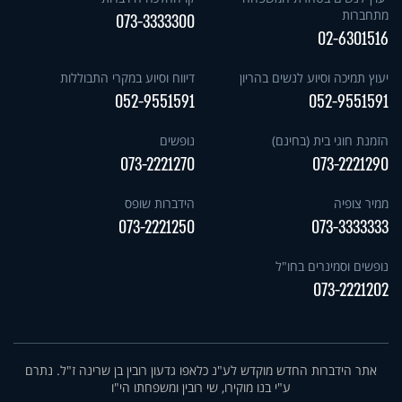
מתחברות
073-3333300
02-6301516
יעוץ תמיכה וסיוע לנשים בהריון
דיווח וסיוע במקרי התבוללות
052-9551591
052-9551591
הזמנת חוגי בית (בחינם)
נופשים
073-2221270
073-2221290
ממיר צופיה
הידברות שופס
073-2221250
073-3333333
נופשים וסמינרים בחו"ל
073-2221202
אתר הידברות החדש מוקדש לע"נ כלאפו גדעון רובין בן שרינה ז"ל. נתרם
ע"י בנו מוקירו, שי רובין ומשפחתו הי"ו