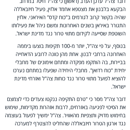
דובר צה"ל עדכן הערב (ראשון) כי צה"ל חיסל במרחב
הבקעא בלבנון את מצטפא אחמד אלזין, פעיל חיזבאללה
שהיה בקשר קרוב לגורמים ב"כוח קדס" האיראני. אלזין
התגורר באיראן בשנים האחרונות ומשם ניהל את פעילותו
השוטפת שסייעה לקידום מתווי טרור נגד מדינת ישראל.
בנוסף, על פי צה"ל,
יותר מ-100 תקיפות בוצעו ביממה
האחרונה ברחבי לבנון. אחת מהן כוונה לרובע הדאחייה
בביירות, בה הותקפו מפקדה ומתחם אימונים של מחבלי
יחידת "כוח רדואן". מחבלי היחידה שפעלו במתחם נערכו
להוציא לפועל מתווי טרור נגד כוחות צה"ל ואזרחי מדינת
ישראל.
דובר צה"ל מסר כי "טרם התקיפה ננקטו צעדים כדי לצמצם
את הסיכוי לפגיעה באזרחים, לרבות אזהרות מקדימות, שימוש
בחימוש מדויק ותצפיות מהאוויר.
צה"ל ימשיך לפעול בעוצמה
נגד ארגון הטרור חיזבאללה שהחליט להצטרף למערכה