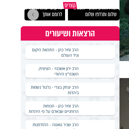
מכילי
קצרים
תהיו אהרון הכהן - תשכינו
כל קושי שחווית היה ניסיון
במבחן
שלום ותרדפו שלום
לרומם אותך
ואלתר
הרצאות ושיעורים
הרב זמיר כהן - התהוות היקום
וגיל העולם
הרב ירון אשכנזי - הציצית,
השכפ"ץ היהודי
הרב יצחק בצרי - גלגול נשמות
ביהדות
הרב זמיר כהן - הכוחות
הרוחניים שבאדם על פי היהדות
הרב שניר גואטה - ההזדמנות