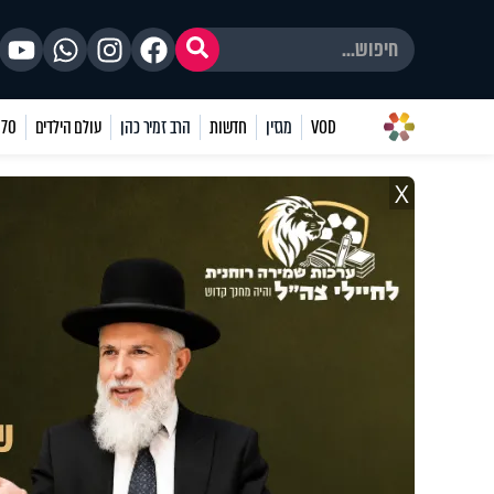
VOD
מגזין
חדשות
הרב זמיר כהן
עולם הילדים
70 שאלות
X