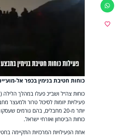
ווטסאפ
y
מועדפים
deo
כוחות חטיבת בנימין בכפר אל-מוע׳יי
כוחות צה״ל ושב״כ פעלו במהלך הלילה (ב
פעילויות יזומות לסיכול טרור ולמעצר מ
יותר מ-20 מחבלים, בהם גורמים ש
כוחות הביטחון ואזרחי ישראל.
אחת הפעילויות המרכזיות התקיימה בחטיב