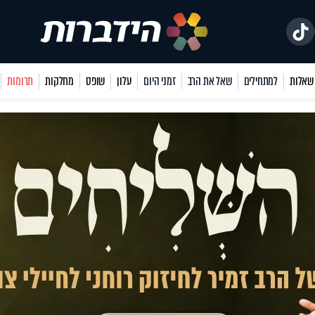
למתחילים
שאל את הרב
זמני היום
עלון
שופס
מחלקות
תרומות