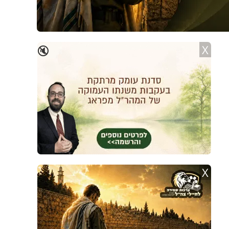
X
🔇
X