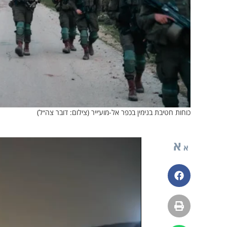
כוחות חטיבת בנימין בכפר אל-מוע׳ייר (צילום: דובר צה״ל)
א
א
פייסבוק
הדפסה