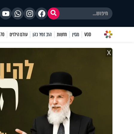
VOD
מגזין
חדשות
הרב זמיר כהן
עולם הילדים
70 שאלות
X