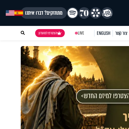
מתחזקים? דברו איתנו
צור קשר
ENGLISH
LIVE
הצטרפו למועדון