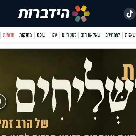
למתחילים
שאל את הרב
זמני היום
עלון
שופס
מחלקות
תרומות