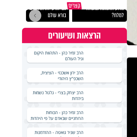
קצרים
מדוע האמונה נמשלה
גם ׳הרע׳ זה הרחמים של
האם מ
למלח?
בורא עולם
בשבת
הרצאות ושיעורים
הרב זמיר כהן - התהוות היקום
וגיל העולם
הרב ירון אשכנזי - הציצית,
השכפ"ץ היהודי
הרב יצחק בצרי - גלגול נשמות
ביהדות
הרב זמיר כהן - הכוחות
הרוחניים שבאדם על פי היהדות
הרב שניר גואטה - ההזדמנות