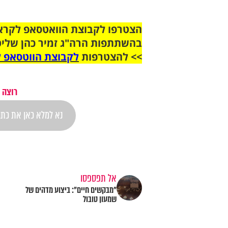
בהשתתפות הרה"ג זמיר כהן שליט
>> להצטרפות
לקבוצת הווטסאפ ל
רוצה 
אל תפספסו
"מבקשים חיים": ביצוע מדהים של
שמעון טובול