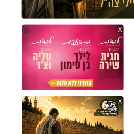
X
🔇
X