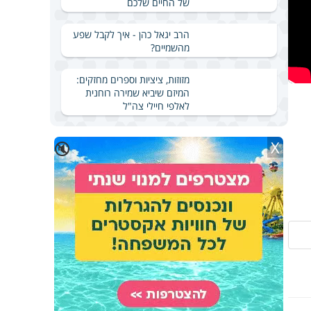
של החיים שלכם
הרב יגאל כהן - איך לקבל שפע
מהשמיים?
מזוזות, ציציות וספרים מחזקים:
המיזם שיביא שמירה רוחנית
לאלפי חיילי צה"ל
X
🔇