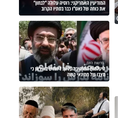
המודיעין האמריקני: רוסיה עלולה "לבחון"
את כוחה של נאט"ו כבר בסתיו הקרוב
חדשות היום
היעלמות המנהיג העליון: דיווחים באיראן כי
מצבו של חמינאי קשה