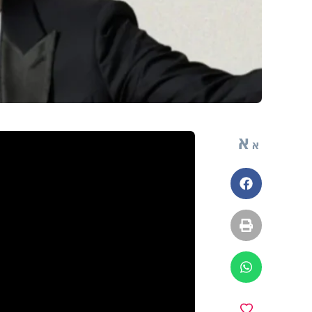
א
א
פייסבוק
הדפסה
ווטסאפ
מועדפים