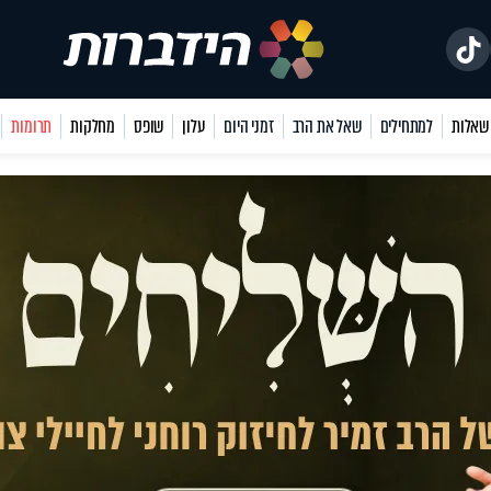
למתחילים
שאל את הרב
זמני היום
עלון
שופס
מחלקות
תרומות