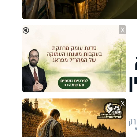
X
🔇
ן
X
רק