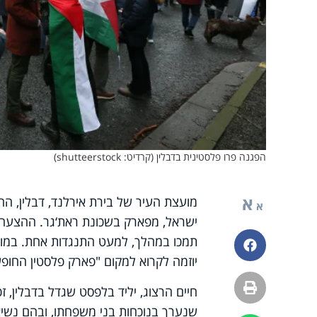
הפגנה פרו פלסטינית בדבלין (קרדיט: shutteerstock)
א
מועצת העיר של בירת אירלנד, דבלין, ה
א
תמכו במהלך, למעט התנגדות אחת. במוע
פייסבוק
יוזמה לקרוא למקום "פארק פלסטין החופש
הדפסה
שנערך בנוכחות בני משפחתו, ובהם נשי