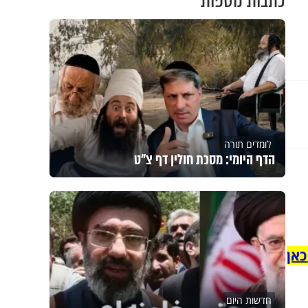
כתבות נוספות
לומדים תורה
הדף היומי: מסכת חולין דף צ"ט
כאן
חדשות היום