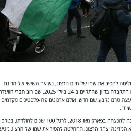
חליטה להסיר את שמו של חיים הרצוג, נשיאה השישי של מדינת
ישראל, מפארק בשכונת ראת‘גר. ההצעה התקבלה בדיון שהתקיים ב-24 ביולי 2025, שם רוב חברי הווע
צה טרם נקבע שם חדש, אולם ארגונים פרו-פלסטינים מקדמים
ית".
חיים הרצוג, יליד בלפסט שגדל בדבלין, זכה להנצחה בפארק מאז 2018, לרגל 100 שנים להולדתו, בטקס
א המדינה יצחק הרצוג. ההחלטה להסיר את שמו של הרצוג מגיע