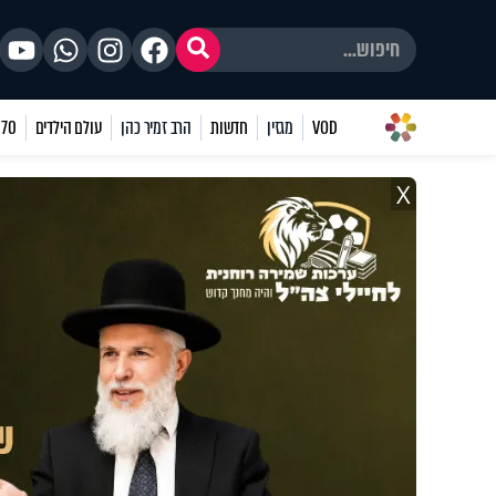
VOD
מגזין
חדשות
הרב זמיר כהן
עולם הילדים
70 שאלות
X