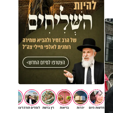
חדשות היום
יהדות
בריאות
רץ ברשת
לומדים תורה
דעות וטורים
תרב