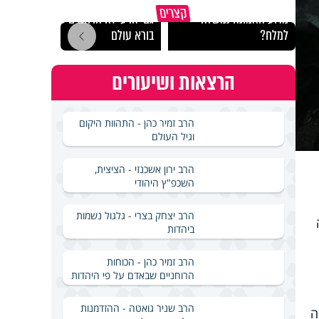
קצרים
מדוע האמונה נמשלה
גם ׳הרע׳ זה הרחמים של
האם מ
למלח?
בורא עולם
בשבת
הרצאות ושיעורים
הרב זמיר כהן - התהוות היקום
וגיל העולם
הרב ירון אשכנזי - הציצית,
השכפ"ץ היהודי
הרב יצחק בצרי - גלגול נשמות
דה
ביהדות
הרב זמיר כהן - הכוחות
הרוחניים שבאדם על פי היהדות
הרב שניר גואטה - ההזדמנות
ה