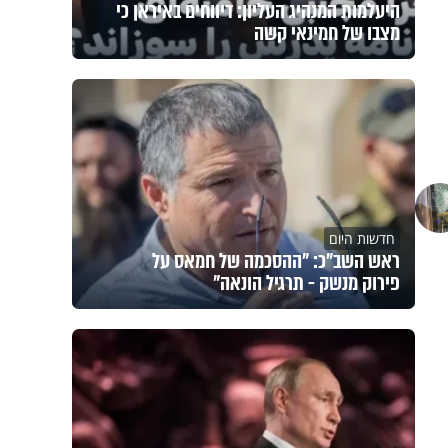
היעלמות המנהיג העליון: דיווחים באיראן כי
מצבו של חמינאי קשה
חדשות היום
ראש השב"כ: "ההסכמה של חמאס על
פירוק מנשק - תרגיל הונאה"