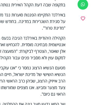
בתקופה שבה דעת הקהל האירית נטתה בשנים ה
ווטסאפ
באירלנד התקיימו הפגנות סוערות נגד מד
מועדפים
על סגירת השגרירות במדינה. בחודש שעב
"מדינת טרור".
הקהילה היהודית באירלנד הגיבה בכעס ר
אנטישמית מבחינה מוסדית. להכחיש זאת 
אלן שאטר, הצטרף לביקורת: "המועצה זו
למקום עוין ולא מסביר פנים עבור הקהילה
מטעם הנשיא הרצוג נמסר כי "אנו עוקבים
הנשיא השישי של מדינת ישראל, חיים הרצ
הרב אייזיק הרצוג, שכיהן כרב הראשי הר
צעד מצער ומביש. אנו מצפים שמורשתו 
הראוי גם כיום".
שר החוץ גדעון סער גינה את ההחלטה, ומ