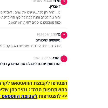
תלמי
01/12/25 19:58
3
דאבלין.
כמה מטומטמים יכולים להיות האירופאים.
גד
01/12/25 10:36
2
טיפשים שיכורים
אירלנדים חיים על בירה שיכורים באופן קבוע לא
יהודי
30/11/25 02:43
1
הם מוזמנים גם לאכלס את הפארק בפלס
בהשתתפות הרה"ג זמיר כהן שליט
>> להצטרפות
לקבוצת הווטסאפ ל