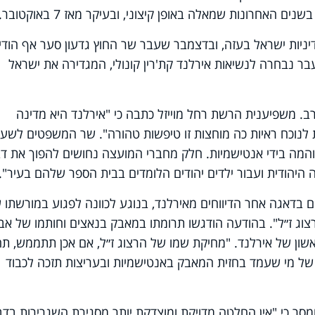
אחרונות שמאלה באופן קיצוני, ובעיקר מאז 7 באוקטובר.
יניות ישראל בעזה, ובדצמבר שעבר שר החוץ גדעון סער אף הודי
ר נבחרה לנשיאות אירלנד קת'רין קונולי, המגדירה את ישראל
ב. משפיענית הרשת רחל מוייזל כתבה כי "אירלנד היא מדינה
לנוכח ראיות כה מוחצות זו טיפשות טהורה". שר המשפטים לשעב
המה בידי אנטישמיות. חלק מחברי המועצה נחושים להפוך את דב
 היהודית ועבור ילדים יהודים הלומדים בבית הספר שלהם בעיר".
 בדאגה אחר הדיווחים מאירלנד, בנוגע לכוונה לפגוע במורשתו 
וג ז״ל". בהודעה הודגשו תרומתו במאבק בנאצים וחותמו של אביו
אשון של אירלנד. "מחיקת שמו של הרצוג ז״ל, אם אכן תתממש, תה
של מי שעמד בחזית המאבק באנטישמיות ובעריצות תזכה לכבוד
סר כי "אין החלטה מדויקת ומוצדקת יותר מסגירת השגרירות בדבל