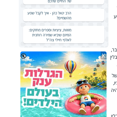
של החיים שלכם
הרב יגאל כהן - איך לקבל שפע
ע
מהשמיים?
מזוזות, ציציות וספרים מחזקים:
המיזם שיביא שמירה רוחנית
לאלפי חיילי צה"ל
ר,
X
🔇
לין
של
,
יה
ין.