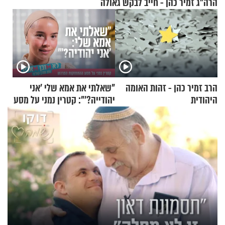
הרה"ג זמיר כהן - חייב לבקש גאולה
הרב זמיר כהן - זהות האומה
"שאלתי את אמא שלי 'אני
היהודית
יהודייה?'": קטרין נמני על מסע
ההתחזקות המרגש