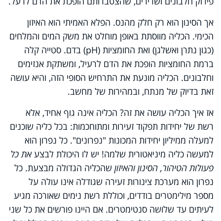
פירוק חלבונים ושרירים, שהצטברותם הופכת את הדם לרעל.
אך הסינון הוא רק חלק מהנס. הפלא האמיתי הוא האיזון
הכימי. הכליה מווסתת באופן מוחלט את משק המים והמלחים
(כגון נתרן ואשלגן) ואת החומציות
(pH)
בדם. סטייה קלה
ברמת החומציות הופכת את הדם לרעיל, ומשתקת אנזימים
וחלבונים. הכליה מונעת את התרחיש הסופי הזה, והיא עושה
זאת בדיוק של מנתח, ובמהירות של מחשב.
אז איך הכליה עושה את זה? הכליה אינה גוף אחיד, אלא
רשת של יחידות תפקוד זעירות ומתוחכמות: בכל כליה שוכנים
למעלה ממיליון יחידות המכונות "נפרונים". כל נפרון הוא
למעשה כליה מיניאטורית שלמה! יש לו היכולת לבצע
את כל
פעולות הטיהור, הסינון והאיזון
שהכליה הגדולה מבצעת. כל
נפרון הוא מערכת צינורות זעירה שגודלה אינו עולה על
מספר מילימטרים בודדים, וכוללת רשת נימים שאורכה מגיע
לעיתים עד שלושה סנטימטרים. אם היינו פורשים את כל שני