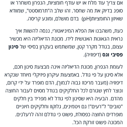
אם צריך עוד מלח או יש עודף חומציות, הנפרון משחרר או
סופג בדיוק את מה שחסר. זהו שלב ה"תרמוסטט", שמוודא
שאיזון החומציות
(pH)
בדם מושלם, ומונע קריסה.
כעת, משהבנו את הפלא המיניאטורי, ננסה להשוות איך
נראית הגאונות האנושית לידו. מכונת הדיאליזה היא מכשיר
עצום, בגודל מקרר קטן, שמשתמש בעקרון בסיסי של
סינון
פסיבי וגס
(דיפוזיה).
לעומת הנפרון, מכונת הדיאליזה אינה מבצעת סינון חכם,
אלא סינון על פי גודל. באמצעות עיקרון פיזיקלי מיוחד שנקרא
דיפוזיה (מעבר מריכוז גבוה לנמוך), הדם מופרד על ידי קרום,
ונוצר לחץ שגורם לכל החלקיקים בגודל מסוים לעבור החוצה
מהדם. הבעיה היא שסינון לפי גודל לא מפריד בין חלקים
"טובים" ל"רעים"! גם ויטמינים, גלוקוז וחלקיקים חיוניים
מופרדים החוצה כפסולת, פשוט כי גודלם זהה לרעלנים.
המכונה פשוט זורקת הכל.