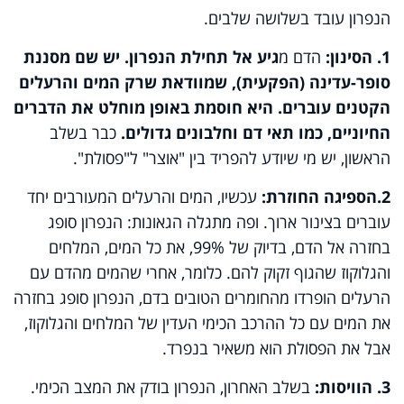
הנפרון עובד בשלושה שלבים.
1. הסינון:
הדם מ
גיע אל תחילת הנפרון. יש שם מסננת
סופר-עדינה (הפקעית), שמוודאת שרק המים והרעלים
הקטנים עוברים. היא חוסמת באופן מוחלט את הדברים
החיוניים, כמו תאי דם וחלבונים גדולים.
כבר בשלב
הראשון, יש מי שיודע להפריד בין "אוצר" ל"פסולת".
2.
הספיגה החוזרת:
עכשיו, המים והרעלים המעורבים יחד
עוברים בצינור ארוך. ופה מתגלה הגאונות: הנפרון סופג
בחזרה אל הדם, בדיוק של 99%, את כל המים, המלחים
והגלוקוז שהגוף זקוק להם. כלומר, אחרי שהמים מהדם עם
הרעלים הופרדו מהחומרים הטובים בדם, הנפרון סופג בחזרה
את המים עם כל ההרכב הכימי העדין של המלחים והגלוקוז,
אבל את הפסולת הוא משאיר בנפרד.
3. הוויסות:
בשלב האחרון, הנפרון בודק את המצב הכימי.