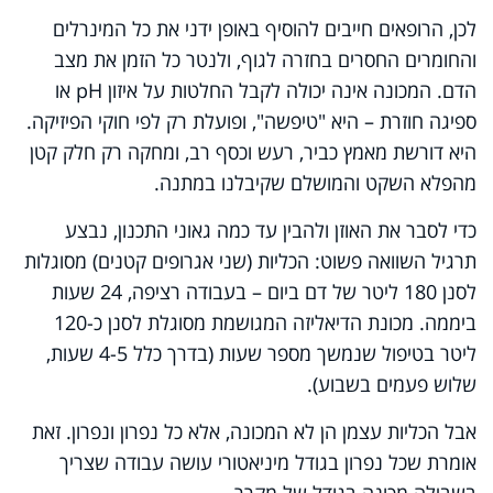
לכן, הרופאים חייבים להוסיף באופן ידני את כל המינרלים
והחומרים החסרים בחזרה לגוף, ולנטר כל הזמן את מצב
הדם. המכונה אינה יכולה לקבל החלטות על איזון
pH
או
ספיגה חוזרת – היא "טיפשה", ופועלת רק לפי חוקי הפיזיקה.
היא דורשת מאמץ כביר, רעש וכסף רב, ומחקה רק חלק קטן
מהפלא השקט והמושלם שקיבלנו במתנה.
כדי לסבר את האוזן ולהבין עד כמה גאוני התכנון, נבצע
תרגיל השוואה פשוט: הכליות (שני אגרופים קטנים) מסוגלות
לסנן
180
ליטר של דם ביום – בעבודה רציפה, 24 שעות
ביממה. מכונת הדיאליזה המגושמת מסוגלת לסנן כ-120
ליטר בטיפול שנמשך מספר שעות (בדרך כלל 4-5 שעות,
שלוש פעמים בשבוע).
אבל הכליות עצמן הן לא המכונה, אלא כל נפרון ונפרון. זאת
אומרת שכל נפרון בגודל מיניאטורי עושה עבודה שצריך