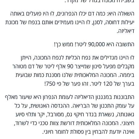
בשבילה מכונה בגודל של מקרר.
השאלה היא: כמה דם יכלו הנפרונים, לוּ היו פועלים באותה
יעילות דחוסה, לסנן, לוּ היינו מעמידים אותם בנפח של מכונת
דיאליזה.
התשובה היא 90,000 ליטר! ממש כך!
לוּ היינו מגדילים את נפח הכליות לנפח המכונה, הייתן
מקבלים מפעל סינון שמייצר 90 אלף ליטר של דם מטוהר
ביממה. המכונה המלאכותית שלנו מסננת כמות שבועית
בערך של 120 ליטר. זהו פער של פי 750!
התבוננות במנגנון הדיאליזה לעומת הנפרון היא שיעור מאלף
על עומק התכנון של הבריאה. ההנדסה האנושית, על כל
גאונותה, נשארת בגדר חיקוי גס, מסורבל, יקר ותלוי סיוע
חיצוני. המכונה המלאכותית דורשת צוות טכני כדי לשרוד,
ואינה יודעת להבחין בין פסולת לחומר חיוני.