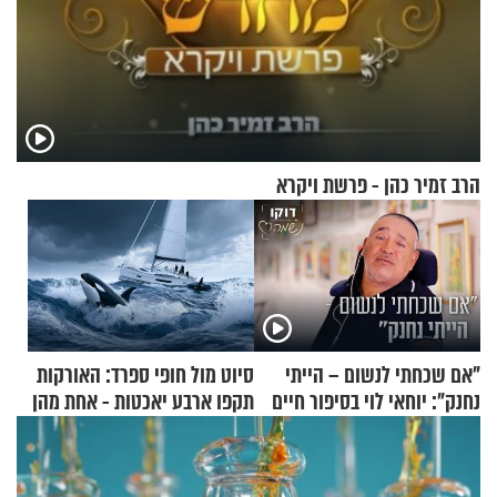
הרב זמיר כהן - פרשת ויקרא
"אם שכחתי לנשום – הייתי
סיוט מול חופי ספרד: האורקות
נחנק": יוחאי לוי בסיפור חיים
תקפו ארבע יאכטות - אחת מהן
מעורר השראה
טבעה