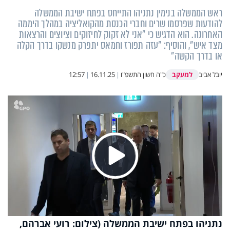
ראש הממשלה בנימין נתניהו התייחס בפתח ישיבת הממשלה
להודעות שפרסמו שרים וחברי הכנסת מהקואליציה במהלך היממה
האחרונה. הוא הדגיש כי "אני לא זקוק לחיזוקים וציוצים והרצאות
מצד איש", והוסיף: "עזה תפורז וחמאס יתפרק מנשקו בדרך הקלה
או בדרך הקשה"
למעקב
יובל אביב
כ"ה חשון התשפ"ו
|
16.11.25
|
12:57
Play
נתניהו בפתח ישיבת הממשלה (צילום: רועי אברהם,