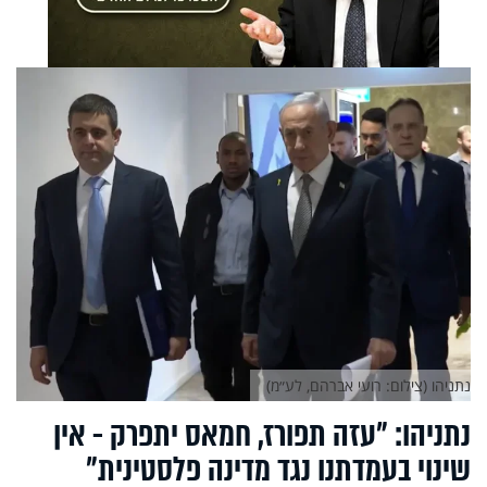
נתניהו (צילום: רועי אברהם, לע״מ)
נתניהו: ״עזה תפורז, חמאס יתפרק - אין
שינוי בעמדתנו נגד מדינה פלסטינית״