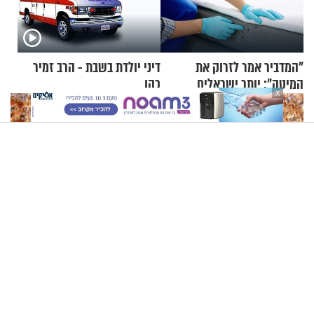
"המדביר אמר לזרוק את
דיני יולדת בשבת - הרב זמיר
המיטה": יותר ישראלים
כהן
X
מדווחים על מכת פשפשי
המיטה
הרב זמיר כהן - האבולוציה: עובדה או תיאוריה בקריסה?