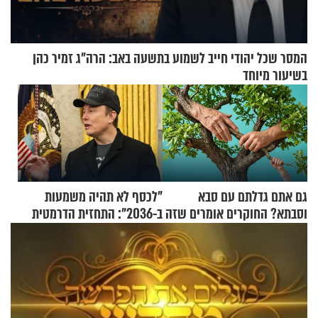
המסר שכל יהודי חייב לשמוע בתשעה באב: הרה"ג זמיר כהן
בשיעור מיוחד
גם אתם גדלתם עם סבא
"לכסף לא תהיה משמעות
וסבתא? החוקרים אומרים שזה
ב-2036": התחזית הדרמטית
מתכון מנצח
של אילון מאסק על עתיד
הכלכלה