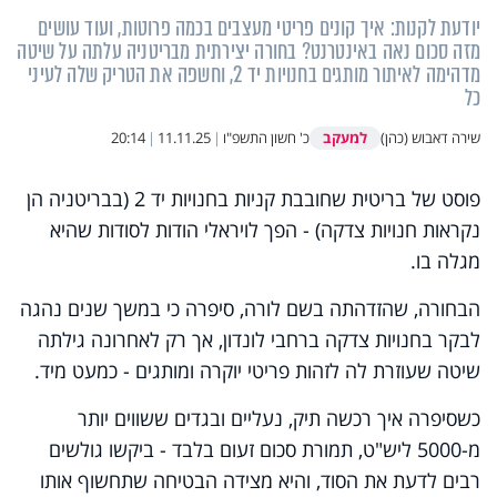
יודעת לקנות: איך קונים פריטי מעצבים בכמה פרוטות, ועוד עושים
מזה סכום נאה באינטרנט? בחורה יצירתית מבריטניה עלתה על שיטה
מדהימה לאיתור מותגים בחנויות יד 2, וחשפה את הטריק שלה לעיני
כל
למעקב
שירה דאבוש (כהן)
כ' חשון התשפ"ו
|
11.11.25
|
20:14
פוסט של בריטית שחובבת קניות בחנויות יד 2 (בבריטניה הן
נקראות חנויות צדקה) - הפך לויראלי הודות לסודות שהיא
מגלה בו.
הבחורה, שהזדהתה בשם לורה, סיפרה כי במשך שנים נהגה
לבקר בחנויות צדקה ברחבי לונדון, אך רק לאחרונה גילתה
שיטה שעוזרת לה לזהות פריטי יוקרה ומותגים - כמעט מיד.
כשסיפרה איך רכשה תיק, נעליים ובגדים ששווים יותר
מ-5000 ליש"ט, תמורת סכום זעום בלבד - ביקשו גולשים
רבים לדעת את הסוד, והיא מצידה הבטיחה שתחשוף אותו