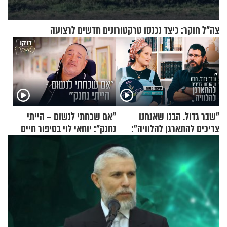
צה"ל חוקר: כיצד נכנסו טרקטורונים חדשים לרצועה
"שבר גדול. הבנו שאנחנו
"אם שכחתי לנשום – הייתי
צריכים להתארגן להלוויה":
נחנק": יוחאי לוי בסיפור חיים
זוגיות במבחן, הפעם עם מרים
מעורר השראה
וגד דנינו