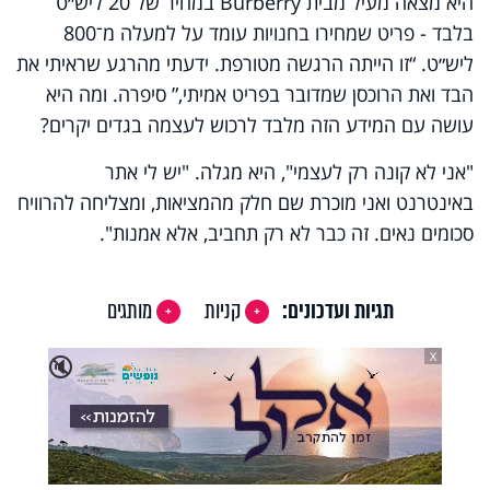
היא מצאה מעיל מבית Burberry במחיר של 20 ליש״ט
בלבד - פריט שמחירו בחנויות עומד על למעלה מ־800
ליש״ט. “זו הייתה הרגשה מטורפת. ידעתי מהרגע שראיתי את
הבד ואת הרוכסן שמדובר בפריט אמיתי,” סיפרה. ומה היא
עושה עם המידע הזה מלבד לרכוש לעצמה בגדים יקרים?
"אני לא קונה רק לעצמי", היא מגלה. "יש לי אתר
באינטרנט ואני מוכרת שם חלק מהמציאות, ומצליחה להרוויח
סכומים נאים. זה כבר לא רק תחביב, אלא אמנות".
תגיות ועדכונים:
קניות
מותגים
X
🔇