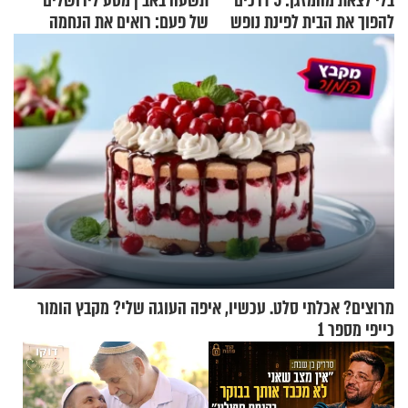
בלי לצאת מהמזגן: 5 דרכים
תשעה באב | מסע לירושלים
להפוך את הבית לפינת נופש
של פעם: רואים את הנחמה
מעוצבת
מרוצים? אכלתי סלט. עכשיו, איפה העוגה שלי? מקבץ הומור
כייפי מספר 1