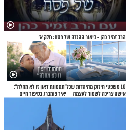
הרב זמיר כהן - ביאור ההגדה של פסח: חלק א’
10 משפטי חיזוק מהיהדות שכל
"תסמונת דאון זו לא מחלה":
אישה צריכה לשמור לעצמה
יאיר פומברג בסיפור חיים
מעורר השראה