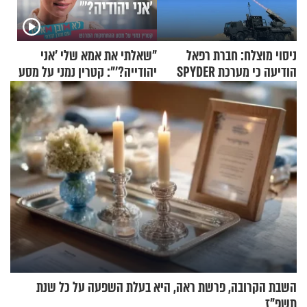
ניסוי מוצלח: חברת רפאל
"שאלתי את אמא שלי 'אני
הודיעה כי מערכת SPYDER
יהודייה?'": קטרין נמני על מסע
הצליחה ליירט כטב"ם
ההתחזקות המרגש
השבת הקרובה, פרשת ראה, היא בעלת השפעה על כל שנת
תשפ"ז