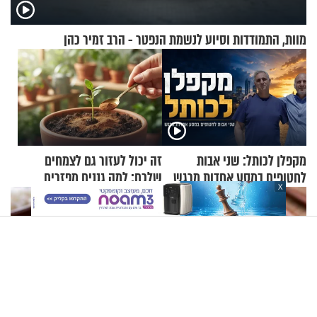
מוות, התמודדות וסיוע לנשמת הנפטר - הרב זמיר כהן
מקפלן לכותל: שני אבות
זה יכול לעזור גם לצמחים
לחטופים במסע אחדות מרגש
שלכם: למה גננים מפזרים
X
קינמון בעציצים?