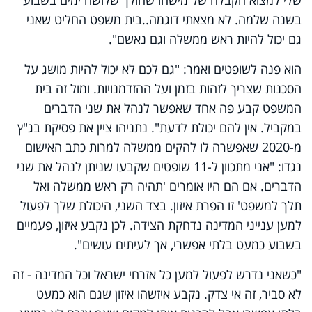
בשנה שלמה. לא מצאתי דוגמה..בית משפט החליט שאני
גם יכול להיות ראש ממשלה וגם נאשם".
הוא פנה לשופטים ואמר: "גם לכם לא יכול להיות מושג על
הסכנות שצריך לזהות בזמן ועל ההזדמנויות. ומול זה בית
המשפט קבע פה אחד שאפשר לנהל את שני הדברים
במקביל. אין להם יכולת לדעת". נתניהו ציין את פסיקת בג"ץ
מ-2020 שאפשרה לו להקים ממשלה למרות כתב האישום
נגדו: "אני מתכוון ל-11 שופטים שקבעו שניתן לנהל את שני
הדברים. אם הם היו אומרים 'תהיה רק ראש ממשלה ואל
תלך למשפט' זו הפרת איזון. בצד השני, היכולת שלך לפעול
למען ענייני המדינה נדחקת הצידה. לכן נקבע איזון, פעמיים
בשבוע כמעט בלתי אפשרי, אך לעיתים עושים".
"כשאני נדרש לפעול למען כל אזרחי ישראל וכל המדינה - זה
לא סביר, זה אי צדק. נקבע איזשהו איזון שגם הוא כמעט