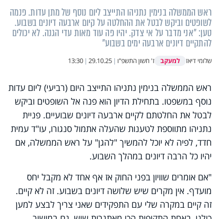
ראש הממשלה בנימין נתניהו התייצב ליום נוסף של מתן עדות. פנמה
לשופטים וביקש לבטל את ההחלטה על קיום ארבעה דיונים בשבוע.
טען: "אני מדבר על אי צדק. יהיו פה עוד מאות עדי הגנה. לא יכולים
להתקיים דיונים ארבעה ימים בשבוע"
למעקב
שלומי דיאז
ז' חשון התשפ"ו
|
29.10.25
|
13:30
ראש הממשלה בנימין נתניהו התייצב היום (רביעי) ליום עדות
נוסף במשפטו. בתחילת הדיון הוא פנה אל השופטים וביקש
לבטל את החלטתם לקיים ארבעה דיונים שבועיים. פניית
נתניהו מתווספת לטענות שהעלה אתמול סנגורו, עו"ד עמית
חדד, לפיה לא יוכל להמשיך "להגן" על ראש הממשלה, אם
יהיו כל הרבה דיונים במהלך השבוע.
"אם אומרים שוויון בפני החוק אז אף אחד לא מקבל יחס
מועדף. אין מקרים שיש שלושה דיונים בשבוע. זה לא קיים.
זה קיים במקרה שלי עם התפקידים שאני צריך לבצע למען
כולנו, באחת התקופות הכי מאתגרות שיש, גם במישור