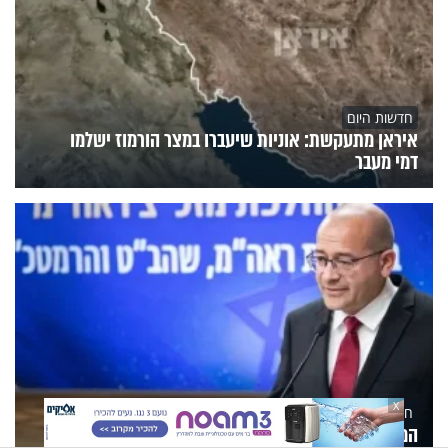
חדשות היום
איראן מתעקשת: אוניות שיעברו במצר הורמוז ישלמו
דמי מעבר
X
חדשות היום
המוסד: הודחו שני בכירים בשל הכישלון בתוכנית