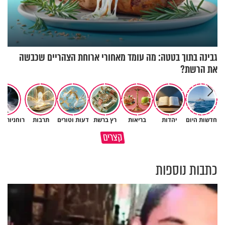
גבינה בתוך בטטה: מה עומד מאחורי ארוחת הצהריים שכבשה
את הרשת?
חדשות היום
יהדות
בריאות
רץ ברשת
דעות וטורים
תרבות
רוחניות ו
האם אפשר להפוך קללה לברכה?
תהיו אהרון הכהן - תשכינו שלום
קצרים
מסר מפרשת השבוע
ותרדפו שלום
כתבות נוספות