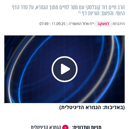
הרב חיים דוד קובלסקי עם מסר לחיים מתוך הגמרא, על סדר הדף
היומי. והפעם: הוריות דף י'
למעקב
הידברות
י"ח אלול התשפ"ה
|
11.09.25
|
07:49
Play
Video
(באדיבות: הגמרא הדיגיטלית)
תגיות ועדכונים:
הגמרא הדיגיטלית