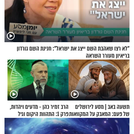
"לא רצו שאהבת השם ייצג את ישראל": חנינת השם גורדון
בריאיון מעורר השראה
תשעה באב | מסע לירושלים
הרב זמיר כהן - מדעים ויהדות,
של פעם: המאבק על המקוואות
פרק 1: התהוות היקום וגיל
העולם