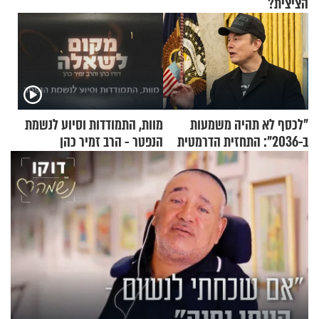
הציצית?
"לכסף לא תהיה משמעות
מוות, התמודדות וסיוע לנשמת
ב-2036": התחזית הדרמטית
הנפטר - הרב זמיר כהן
של אילון מאסק על עתיד
הכלכלה