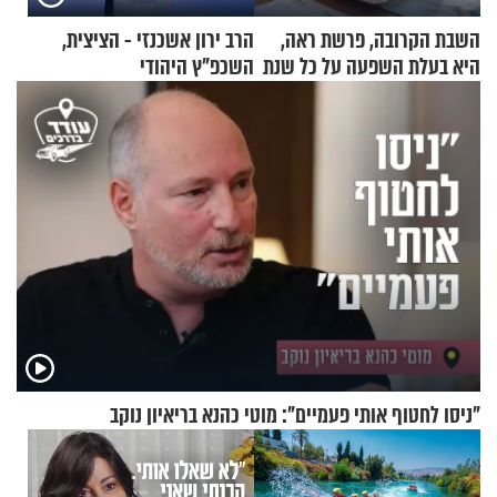
השבת הקרובה, פרשת ראה,
הרב ירון אשכנזי - הציצית,
היא בעלת השפעה על כל שנת
השכפ"ץ היהודי
תשפ"ז
"ניסו לחטוף אותי פעמיים": מוטי כהנא בריאיון נוקב