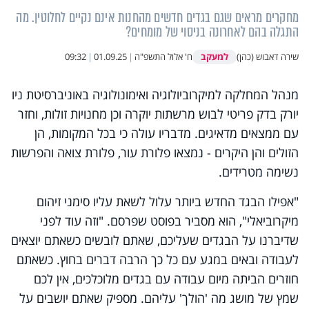
מחקרים מראים שגם בגדים חדשים מהחנות אינם נקיים לחלוטין. מה
התגלה בהם לאחרונה בניסוי של מומחים?
למעקב
שירה דאבוש (כהן)
ח' אלול התשפ"ה
|
01.09.25
|
09:32
מנהל המחלקה למיקרוביולוגיה ואימונולוגיה באוניברסיטת ניו
יורק בדק פריטי לבוש מרשתות יוקרה וכן מחנויות זולות, וחזר
עם ממצאים מדאיגים. מדבריו עולה כי בכל המקומות, הן
הזולים והן היקרים - נמצאו פלורת עור, פלורת צואה והפרשות
נשימה מטרידים.
"אפילו הבגד החדש ביותר עלול לשאת עליו סימני זיהום
מיקרוביאלי", הוא מסביר בפוסט שפרסם. "וזה עוד לפני
שדיברנו על הבגדים שעליכם, שאתם לובשים כשאתם יוצאים
לעבודה ובאים במגע עם כל כך הרבה דברים בחוץ. כשאתם
חוזרים הביתה מיום עבודה עם בגדים מלוכלכים, אין לכם
שמץ של מושג מה 'הולך' עליהם. מספיק שאתם יושבים על