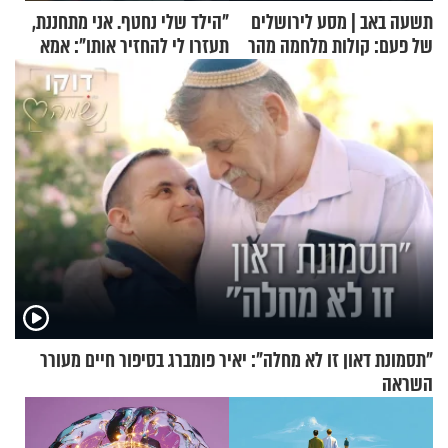
תשעה באב | מסע לירושלים
"הילד שלי נחטף. אני מתחננת,
של פעם: קולות מלחמה מהר
תעזרו לי להחזיר אותו": אמא
הזיתים
של יובל בן ה-4 בריאיון דומע
"תסמונת דאון זו לא מחלה": יאיר פומברג בסיפור חיים מעורר
השראה