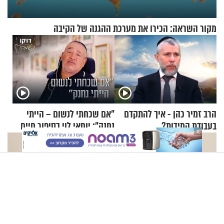
מקור השראה: הכירו את מערכת ההגנה של הקיבה
הרב זמיר כהן - איך להתקדם
"אם שכחתי לנשום – הייתי
בעבודת המידות?
נחנק": יוחאי לוי בסיפור חיים
X
מעורר השראה