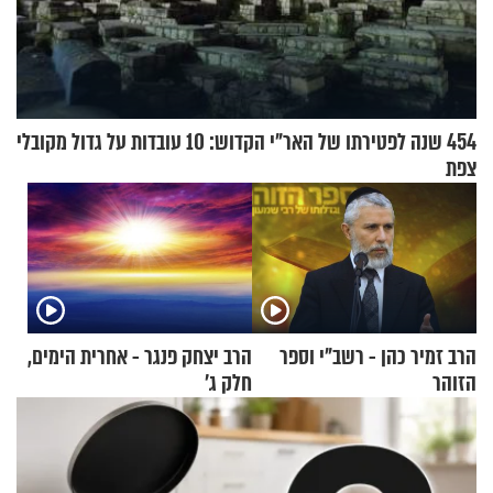
454 שנה לפטירתו של האר"י הקדוש: 10 עובדות על גדול מקובלי
צפת
הרב זמיר כהן - רשב"י וספר
הרב יצחק פנגר - אחרית הימים,
הזוהר
חלק ג’