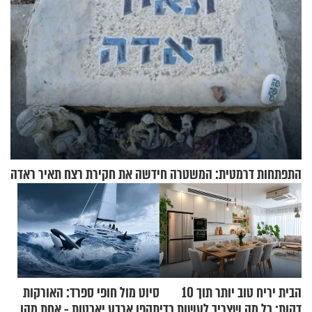
התפתחות דרמטית: המשטרה חידשה את חקירת רצח תאיר ראדה
הבית יריח טוב יותר תוך 10
סיוט מול חופי ספרד: האורקות
דקות: כל מה שצריך לעשות כדי
תקפו ארבע יאכטות - אחת מהן