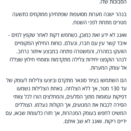
הסבוכות שלו.
בנהר ישנה מערות מסועפות שפתחיהן ממוקמים כתשעה
מטרים מתחת לפני השטח.
וואנג לא ידע זאת כמובן, כשחמש דקות לאחר שקפץ למים -
איבד קשר עין עם חברו, ונעלם. כוחות החילוץ המקומיים
הוזעקו במהרה, והמשטרה פתחה במבצע איתור נרחב.
לנהר הוקפצו יחידות צלילה מתקדמות ומומחי חילוץ שצללו
אל עומק המערות.
הם השתמשו בציוד סונאר מתקדם וביצעו צלילות לעומק של
עד 130 מטר, אך ללא הצלחה. באחת הצלילות נשמעו
דפיקות עמומות מתוך הסלעים, והמחלצים הורו לכל צוותי
הסירה לכבות את המנועים, אך הקולות נעלמו. הצוללים
המשיכו לחפש בעומק המנהרות, אך חזרו כלעומת שבאו, עם
ידיים ריקות. וואנג לא שב איתם.