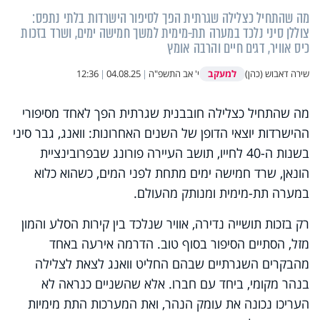
מה שהתחיל כצלילה שגרתית הפך לסיפור הישרדות בלתי נתפס:
צוללן סיני נלכד במערה תת-מימית למשך חמישה ימים, ושרד בזכות
כיס אוויר, דגים חיים והרבה אומץ
למעקב
שירה דאבוש (כהן)
י' אב התשפ"ה
|
04.08.25
|
12:36
מה שהתחיל כצלילה חובבנית שגרתית הפך לאחד מסיפורי
ההישרדות יוצאי הדופן של השנים האחרונות: וואנג, גבר סיני
בשנות ה-40 לחייו, תושב העיירה פורונג שבפרובינציית
הונאן, שרד חמישה ימים מתחת לפני המים, כשהוא כלוא
במערה תת-מימית ומנותק מהעולם.
רק בזכות תושייה נדירה, אוויר שנלכד בין קירות הסלע והמון
מזל, הסתיים הסיפור בסוף טוב. הדרמה אירעה באחד
מהבקרים השגרתיים שבהם החליט וואנג לצאת לצלילה
בנהר מקומי, ביחד עם חברו. אלא שהשניים כנראה לא
העריכו נכונה את עומק הנהר, ואת המערכות התת מימיות