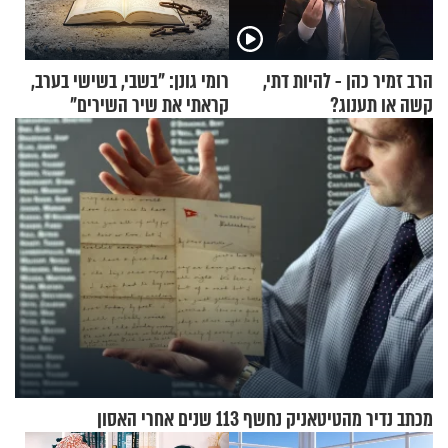
הרב זמיר כהן - להיות דתי,
רומי גונן: "בשבי, בשישי בערב,
קשה או תענוג?
קראתי את שיר השירים"
מכתב נדיר מהטיטאניק נחשף 113 שנים אחרי האסון