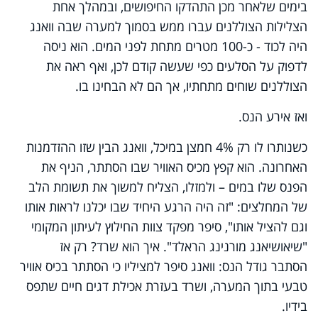
בימים שלאחר מכן התהדקו החיפושים, ובמהלך אחת
הצלילות הצוללנים עברו ממש בסמוך למערה שבה וואנג
היה לכוד - כ-100 מטרים מתחת לפני המים. הוא ניסה
לדפוק על הסלעים כפי שעשה קודם לכן, ואף ראה את
הצוללנים שוחים מתחתיו, אך הם לא הבחינו בו.
ואז אירע הנס.
כשנותרו לו רק 4% חמצן במיכל, וואנג הבין שזו ההזדמנות
האחרונה. הוא קפץ מכיס האוויר שבו הסתתר, הניף את
הפנס שלו במים – ולמזלו, הצליח למשוך את תשומת הלב
של המחלצים: "זה היה הרגע היחיד שבו יכלנו לראות אותו
וגם להציל אותו", סיפר מפקד צוות החילוץ לעיתון המקומי
"שיאושיאנג מורנינג הראלד". איך הוא שרד? רק אז
הסתבר גודל הנס: וואנג סיפר למציליו כי הסתתר בכיס אוויר
טבעי בתוך המערה, ושרד בעזרת אכילת דגים חיים שתפס
בידיו.