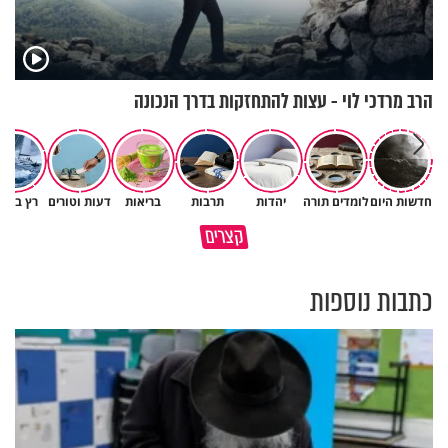
הרב מרדכי לוי - עצות להתחזקות בדרך הנכונה
חדשות היום
לומדים תורה
יהדות
תרבות
בריאות
דעות וטורים
רץ ברש
האם אפשר להפוך קללה לברכה?
קצרים
רק ביחד מגיעים עד הסוף
מסר מפרשת השבוע
כתבות נוספות