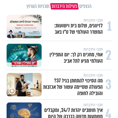
הנצפים
פעילות הידברות
תוכניות הערוץ
1
תכני ערוץ הידברות
חלום אדיר: מקבץ סגולות
2
עשייה והעצמה נשית
משיבת נפש: הגבול הדק שבין חוסר
טקט לפגיעה בזולת
3
תכני ערוץ הידברות
חלום אדיר: חלמתי על בית המקדש
4
הלכות - כללי
הלכה למעשה: להחזיר גזל אחרי