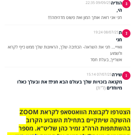
הודיה
09/09/25 22:35
3
הי,
חני אני רואה אותך המון ואת פשוט מדהימה!!!
ת
08/07/25 19:24
2
חני
וואייי... חני את השראה- הכתיבה שלך, הראיונות שלך ממש כייף לקרוא
אשרייך, בעלת חסד
שירה
07/07/25 15:14
1
מקנאה בזכויות שלך בעולם הבא חני!!! את ובעלך כאלו
מיוחדים
(ל"ת)
הצטרפו לקבוצת הוואטסאפ לקראת ZOOM
ההשקה שיתקיים בתחילת השבוע הקרוב
בהשתתפות הרה"ג זמיר כהן שליט"א. מספר