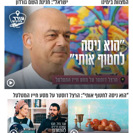
המצוות בימינו
ישראל": חנינת השם גורדון
בריאיון מעורר השראה
"הוא ניסה לחטוף אותי": הרצל דוסטר על מסע חייו המטלטל