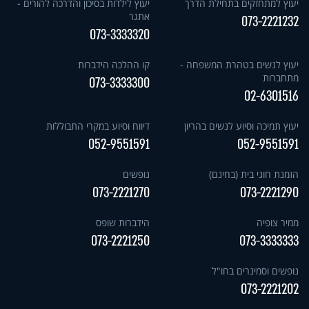
יעוץ למתחזקים בתחילת הדרך
יעוץ לילדות בסיכון והדרכה להורים -
אתגר
073-2221232
073-3333320
יעוץ לנשים בטהרת המשפחה -
קו ההלכה הידברות
מתחברות
073-3333300
02-6301516
יעוץ תמיכה וסיוע לנשים בהריון
דיווח וסיוע במקרי התבוללות
052-9551591
052-9551591
הזמנת חוגי בית (בחינם)
נופשים
073-2221270
073-2221290
ממיר צופיה
הידברות שופס
073-2221250
073-3333333
נופשים וסמינרים בחו"ל
073-2221202