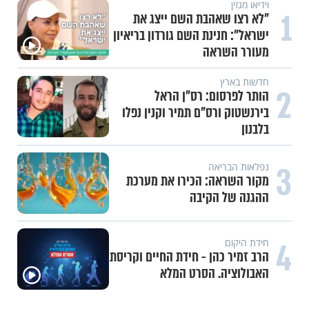
וידיאו מגזין
1
"לא רצו שאהבת השם ייצג את
ישראל": חנינת השם גורדון בריאיון
מעורר השראה
חדשות בארץ
2
הותר לפרסום: רס"ן הראל
בירנשטוק ורס"ם תמיר וקנין נפלו
בלבנון
3
נפלאות הבריאה
מקור השראה: הכירו את מערכת
ההגנה של הקיבה
4
חידת היקום
הרב זמיר כהן - חידת החיים וקריסת
האבולוציה. הסרט המלא