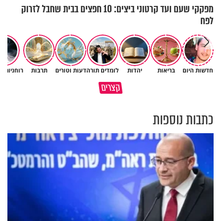
מפקקי שעם ועד קרטוני ביצים: 10 חפצים בבית שחבל לזרוק
לפח
קרה בערד נס מסוג אחר! הרב
חדשות היום
בריאות
יהדות
לומדים תורה
דעות וטורים
תרבות
רוחניות ו
שניאור אשכנזי במסר מיוחד
פותחים פתח קטן - ומקבלים עול
קצרים
בעקבות הפגיעה בעיר ערד
עצום
כתבות נוספות