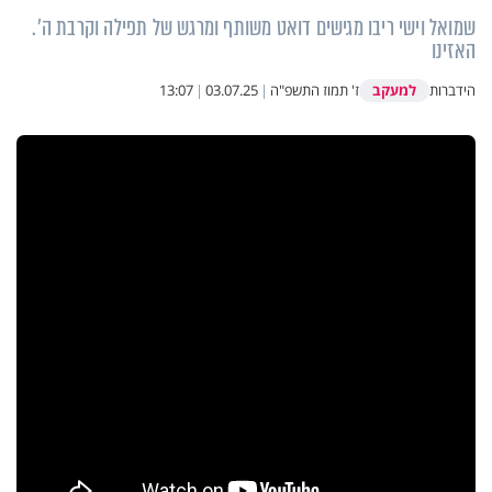
שמואל וישי ריבו מגישים דואט משותף ומרגש של תפילה וקרבת ה'.
האזינו
למעקב
הידברות
ז' תמוז התשפ"ה
|
03.07.25
|
13:07