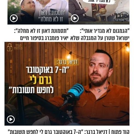
"הגמגום לא מגדיר אותי":
"תסמונת דאון זו לא מחלה":
ישראל שטרן על המגבלה שלא
יאיר פומברג בסיפור חיים
עוצרת אותו
מעורר השראה
קוד פתוח | דניאל ברגר: "ה-7 באוקטובר גרם לי לחפש תשובות"