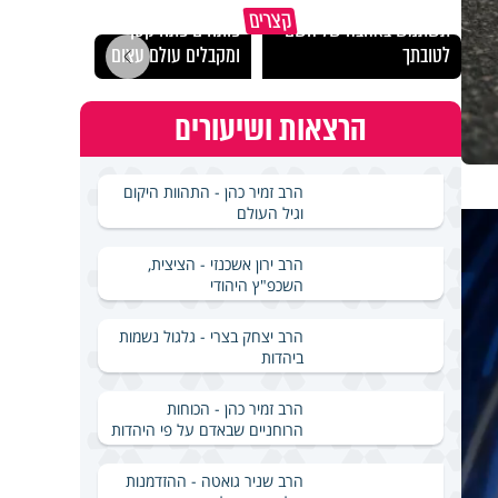
מכילי
קצרים
תשתמש באהבה של השם
פותחים פתח קטן -
במבחן
לטובתך
ומקבלים עולם עצום
ואלתר
הרצאות ושיעורים
הרב זמיר כהן - התהוות היקום
וגיל העולם
הרב ירון אשכנזי - הציצית,
השכפ"ץ היהודי
הרב יצחק בצרי - גלגול נשמות
ביהדות
הרב זמיר כהן - הכוחות
הרוחניים שבאדם על פי היהדות
הרב שניר גואטה - ההזדמנות