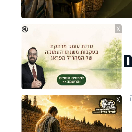
X
🔇
ם
X