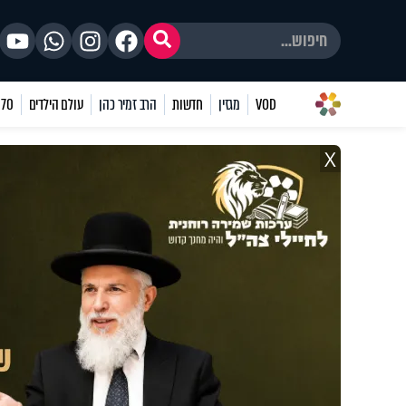
VOD
מגזין
חדשות
הרב זמיר כהן
עולם הילדים
70 שאלות
X