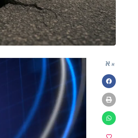
א
א
פייסבוק
הדפסה
ווטסאפ
מועדפים