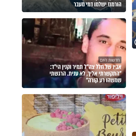
הורמוז ישלמו דמי מעבר
חדשות היום
אביו של חלל צה"ל תמיר וקנין הי"ד:
"התקשרתי אליך, לא ענית. הרגשתי
שמשהו רע קורה"