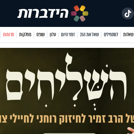
למתחילים
שאל את הרב
זמני היום
עלון
שופס
מחלקות
תרומות