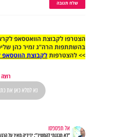
שלח תגובה
בהשתתפות הרה"ג זמיר כהן שליט
>> להצטרפות
לקבוצת הווטסאפ ל
רוצה 
אל תפספסו
"לא תכננתי להמשיך": ידידיה מאיר על הרגע