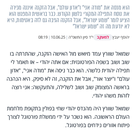
הוא מנסה את "מודה אני" ו"אדון עולם", אבל הזקנה איננה מכירה
את נוסח התפילה המקורי בלשון הקודש. כבר בראשית המפגש הוא
הציע לומר "שמע ישראל", אבל הזקנה הגיבה גם לזה באטימות, היא
לא יודעת מה זה "שמע ישראל"
למעקב
יהוסף יעבץ
י"ד סיון התשפ"ה
|
10.06.25
|
08:19
שמואל שוורץ עמד מיואש מול האישה הזקנה, שהתרתה בו
שוב ושוב בשפה הפורטוגזית: אם אתה יהודי – אז תאמר לי
תפילה יהודית כלשהי. הוא כבר ניסה את "מודה אני", "אדון
עולם" ו"יוצר אור", אבל את הזקנה, זה לא סיפק. היא הנהנה
בראשה המצומק שוב ושוב לשלילה, והתעקשה: אני רוצה
לזהות משהו יהודי.
שמואל שוורץ היה מהנדס יהודי שחי בפולין בתקופת מלחמת
העולם הראשונה. הוא נשכר על ידי ממשלת פורטוגל לצורך
פיתוח אזורים נידחים בפורטוגל.