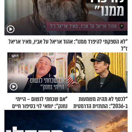
"לא הספקתי להיפרד ממנו": אהוד אריאל על אביו, מאיר אריאל
ז"ל
"לכסף לא תהיה משמעות
"אם שכחתי לנשום – הייתי
ב-2036": התחזית הדרמטית
נחנק": יוחאי לוי בסיפור חיים
של אילון מאסק על עתיד
מעורר השראה
הכלכלה