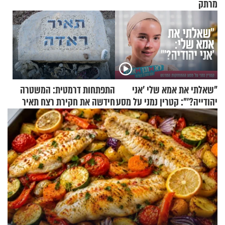
מרתק
"שאלתי את אמא שלי 'אני
התפתחות דרמטית: המשטרה
יהודייה?'": קטרין נמני על מסע
חידשה את חקירת רצח תאיר
ההתחזקות המרגש
ראדה