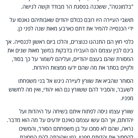
"בלמונטה", ששכנה בפסגת הר מבודד וקשה לגישה.
תושבי העיירה היו רובם ככולם יהודים שאבותיהם נאנסו על
ידי הכנסייה להמיר את דתם כארבע מאות שנה לפני כן.
כלפי חוץ הם התנהגו כנוצרים, והלכו ביום ראשון לכנסייה. אך
בינם לבין עצמם הם העבירו בדבקות במשך מאות שנים את
המסורת שהם בעצם יהודיים, ועליהם לשמור על כך בסוד,
ולקיים בסתר את מה שהם ידעו ממצוות היהדות.
הסוחר שהביא את שוורץ לעיירה ניגש אל בני משפחתו
לשעבר, והסביר להם ששוורץ גם הוא יהודי, ואין מה לחשוש
מפניו.
שוורץ עצמו ניסה לפתוח איתם בשיחה על היהדות ועל
יהדותם, אך הם עשו עצמם כאינם יודעים על מה הוא מדבר.
נראה, שהם לא סמכו על בן משפחתם הסורר, והמשיכו
להסתיר את יהדותם מפניו, כפי שהורתה להם המסורת