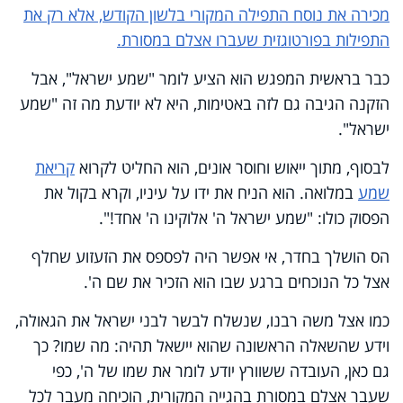
מכירה את נוסח התפילה המקורי בלשון הקודש, אלא רק את
התפילות בפורטוגזית שעברו אצלם במסורת.
כבר בראשית המפגש הוא הציע לומר "שמע ישראל", אבל
הזקנה הגיבה גם לזה באטימות, היא לא יודעת מה זה "שמע
ישראל".
לבסוף, מתוך ייאוש וחוסר אונים, הוא החליט לקרוא
קריאת
שמע
במלואה. הוא הניח את ידו על עיניו, וקרא בקול את
הפסוק כולו: "שמע ישראל ה' אלוקינו ה' אחד!".
הס הושלך בחדר, אי אפשר היה לפספס את הזעזוע שחלף
אצל כל הנוכחים ברגע שבו הוא הזכיר את שם ה'.
כמו אצל משה רבנו, שנשלח לבשר לבני ישראל את הגאולה,
וידע שהשאלה הראשונה שהוא יישאל תהיה: מה שמו? כך
גם כאן, העובדה ששוורץ יודע לומר את שמו של ה', כפי
שעבר אצלם במסורת בהגייה המקורית, הוכיחה מעבר לכל