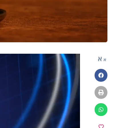
א
א
פייסבוק
הדפסה
ווטסאפ
מועדפים