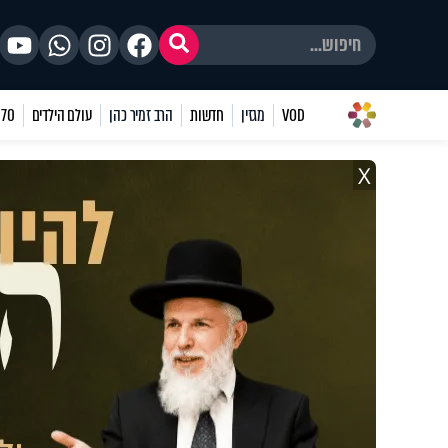
VOD
מגזין
חדשות
הרב זמיר כהן
עולם הילדים
70 שאלות
X