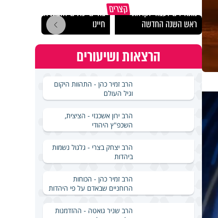
הרגעים הקשים ביותר
"הגמג
קצרים
מתחילים לעבוד לקראת
בחיים יכולים להצית את
ישרא
ראש השנה החדשה
חיינו
שלא 
הרצאות ושיעורים
הרב זמיר כהן - התהוות היקום
וגיל העולם
הרב ירון אשכנזי - הציצית,
השכפ"ץ היהודי
הרב יצחק בצרי - גלגול נשמות
ביהדות
הרב זמיר כהן - הכוחות
הרוחניים שבאדם על פי היהדות
הרב שניר גואטה - ההזדמנות