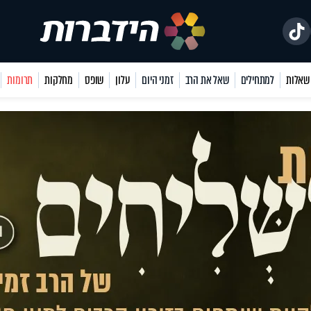
למתחילים
שאל את הרב
זמני היום
עלון
שופס
מחלקות
תרומות