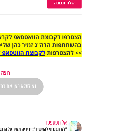
שלח תגובה
בהשתתפות הרה"ג זמיר כהן שליט
>> להצטרפות
לקבוצת הווטסאפ ל
רוצה 
אל תפספסו
"לא תכננתי להמשיך": ידידיה מאיר על הרגע