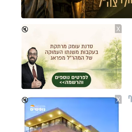
X
🔇
ף
X
🔇