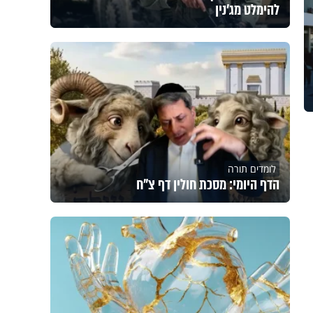
להימלט מג'נין
לומדים תורה
הדף היומי: מסכת חולין דף צ"ח