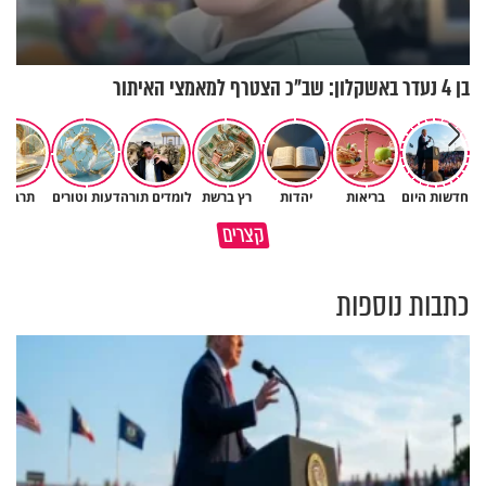
בן 4 נעדר באשקלון: שב"כ הצטרף למאמצי האיתור
חדשות היום
בריאות
יהדות
רץ ברשת
לומדים תורה
דעות וטורים
תרבות
גם השולחן שבת שאתם מסדרים
קצרים
כל מה שנשבר יכול להיבנות מחדש
הוא חלק מהשפע שתקבלו
כתבות נוספות