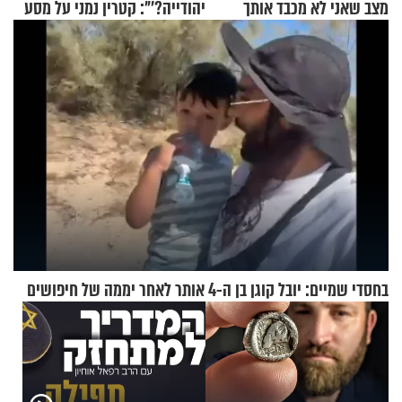
מצב שאני לא מכבד אותך
יהודייה?'": קטרין נמני על מסע
בבוקר בהנחת תפילין"
ההתחזקות המרגש
בחסדי שמיים: יובל קוגן בן ה-4 אותר לאחר יממה של חיפושים