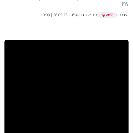
צפו
למעקב
הידברות
כ"ח אייר התשפ"ה
|
26.05.25
|
10:09