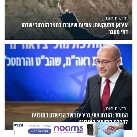
חדשות היום
איראן מתעקשת: אוניות שיעברו במצר הורמוז ישלמו
דמי מעבר
חדשות היום
המוסד: הודחו שני בכירים בשל הכישלון בתוכנית
להפלת המשטר האיראני
X