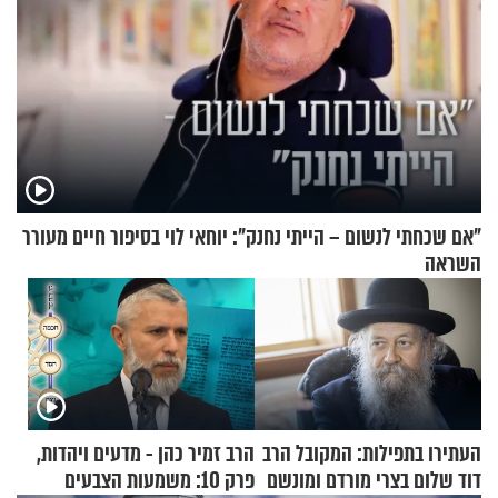
"אם שכחתי לנשום – הייתי נחנק": יוחאי לוי בסיפור חיים מעורר
השראה
העתירו בתפילות: המקובל הרב
הרב זמיר כהן - מדעים ויהדות,
דוד שלום בצרי מורדם ומונשם
פרק 10: משמעות הצבעים