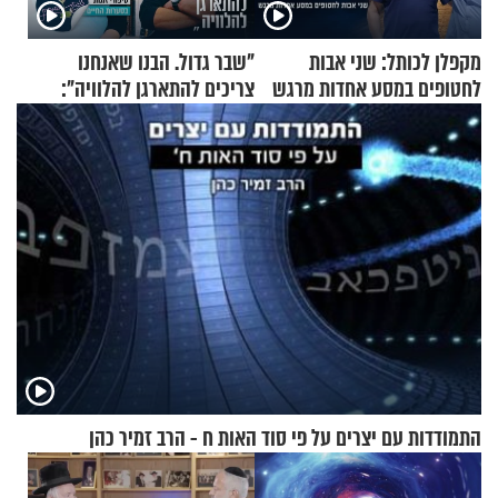
מקפלן לכותל: שני אבות
"שבר גדול. הבנו שאנחנו
לחטופים במסע אחדות מרגש
צריכים להתארגן להלוויה":
זוגיות במבחן, הפעם עם מרים
וגד דנינו
התמודדות עם יצרים על פי סוד האות ח - הרב זמיר כהן