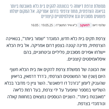
ממשלת צרפת דיווחה כי בכוונתה להקים בית כלא מאובטח ביותר
בגיאנה הצרפתית, מחוז צרפתי בדרום אמריקה. אל המקום ישלחו
פושעים מסוכנים וגם איסלמיסטיים קיצוניים
למעקב
שלומי דיאז
כ"א אייר התשפ"ה
|
19.05.25
|
16:05
צרפת תקים בית כלא חדש, המוגדר "שמור ביותר", בגואיינה
הצרפתית, מדינה קטנה בצפון דרום אמריקה. אל בית הכלא
יישלחו אסירים מסוכנים, פליליים וביטחוניים, בהם
איסלאמיסטים קיצוניים.
את הכוונה של ממשלת צרפת להקים את בית הכלא חשף
היום (שני) שר המשפטים הצרפתי, ג'ררד דרמאין, בריאיון
שהעניק ליומון "ג'ורנל דו דימאנש". השר ציין כי מדובר בכלא
השלישי במספר שיופעל על ידי צרפת, בעל רמת כליאה
"מאובטח ביותר". השניים הנוספים נמצאים במחוזות קאלה
ונורמנדי בצרפת.