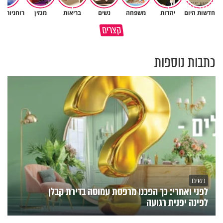
חדשות היום
יהדות
משפחה
נשים
בריאות
מגזין
רוחניות ו
איך לשלוט בסיטואציה בצורה
קצרים
״ תסמונת דאון זו לא מחלה"
נכונה?
כתבות נוספות
נשים
לפני ואחרי: כך הפכנו מרפסת עמוסה בדירת קבלן
לפינה יפנית רגועה