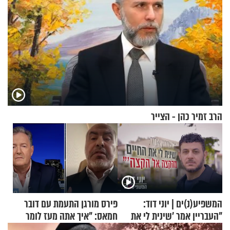
הרב זמיר כהן - הצייר
המשפיע(נ)ים | יוני דוד:
פירס מורגן התעמת עם דובר
"העבריין אמר 'שינית לי את
חמאס: "איך אתה מעז לומר
החיים מהקצה אל הקצה'"
שלא ביצעתם פשעי מלחמה?!"