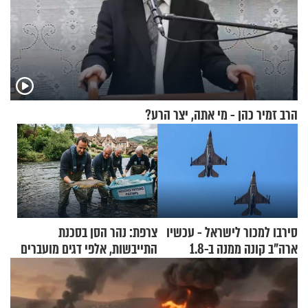
הרב זמיר כהן - מי אתה, יצר הרע?
סירבו למכור לישראל - עכשיו
צרפת: נהר הסן בסכנת
ארה"ב קונה ממנה ב-1.8
התייבשות, אלפי דגים מועברים
מיליארד דולר
במבצעי חילוץ