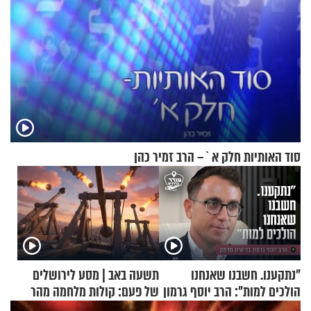
סוד האותיות חלק א`– הרב זמיר כהן
"נתקענו. חשבנו שאנחנו
תשעה באב | מסע לירושלים
הולכים למות": הרב יוסף גרמון
של פעם: קולות מלחמה מהר
בריאיון מרתק
הזיתים