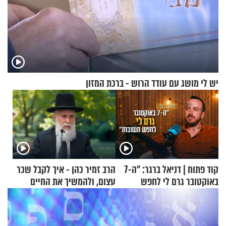
יש לי מושג עם עודד הרוש - ברכת המזון
קוד פתוח | דניאל ברגר: "ה-7
הרב זמיר כהן - איך לקבל שכר
באוקטובר גרם לי לחפש
עצום, ולהמשיך את החיים
תשובות"
כרגיל?