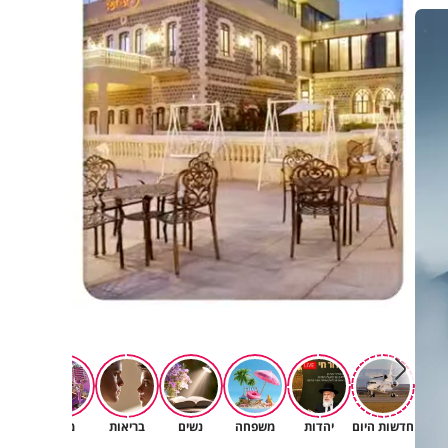
פגיעה
חדשות היום
יהדות
משפחה
נשים
בריאות
מגזין
רוחניו