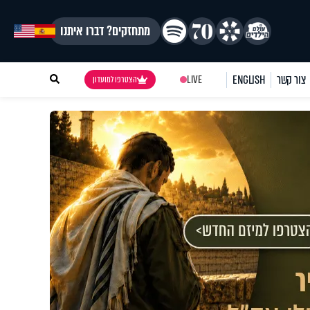
מתחזקים? דברו איתנו
צור קשר
ENGLISH
LIVE
הצטרפו למועדון