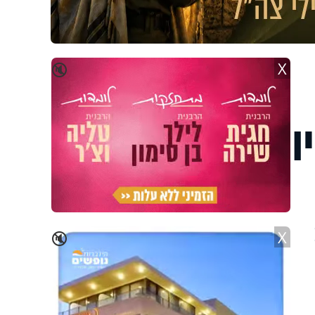
X
🔇
ו
X
🔇