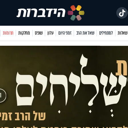
למתחילים
שאל את הרב
זמני היום
עלון
שופס
מחלקות
תרומות