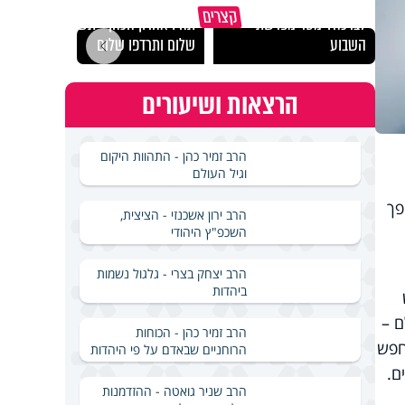
האם אפשר להפוך קללה
מכילי
קצרים
לברכה? מסר מפרשת
תהיו אהרון הכהן - תשכינו
במבחן
השבוע
שלום ותרדפו שלום
ואלתר
הרצאות ושיעורים
הרב זמיר כהן - התהוות היקום
וגיל העולם
, הפך
הרב ירון אשכנזי - הציצית,
השכפ"ץ היהודי
הרב יצחק בצרי - גלגול נשמות
ביהדות
ש
ם –
הרב זמיר כהן - הכוחות
 לחפש
הרוחניים שבאדם על פי היהדות
ם.
הרב שניר גואטה - ההזדמנות