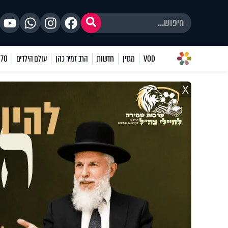
VOD
מגזין
חדשות
הרב זמיר כהן
עולם הילדים
70 שאלות
X