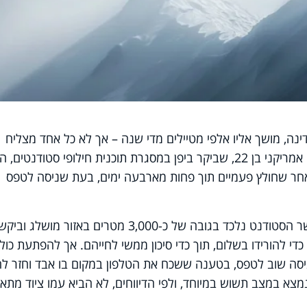
ינה, מושך אליו אלפי מטיילים מדי שנה – אך לא כל אחד מצליח
לכבוש אותו מבלי לעורר מהומה. סטודנט אמריקני בן 22, שביקר ביפן במסגרת תוכנית חילופי סטודנטים
אחר שחולץ פעמיים תוך פחות מארבעה ימים, בעת שניסה לטפס
המקרה הראשון אירע ב-29 באפריל, כאשר הסטודנט נלכד בגובה של כ-3,000 מטרים באזור מושלג וביק
די להורידו בשלום, תוך כדי סיכון ממשי לחייהם. אך להפתעת כול
 מכן, ב-3 במאי, הוא ניסה שוב לטפס, בטענה ששכח את הטלפון במקום בו אבד וחזר
מצא במצב תשוש במיוחד, ולפי הדיווחים, לא הביא עמו ציוד מתאי