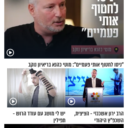
"ניסו לחטוף אותי פעמיים": מוטי כהנא בריאיון נוקב
הרב ירון אשכנזי - הציצית,
יש לי מושג עם עודד הרוש -
השכפ"ץ היהודי
תפילין