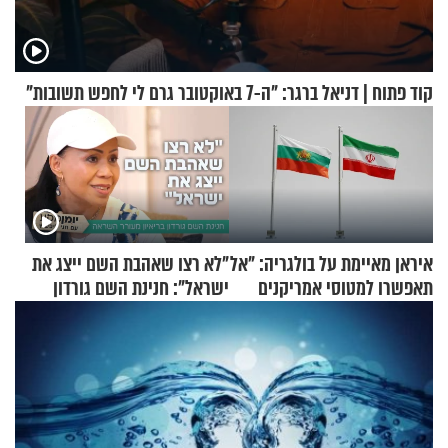
קוד פתוח | דניאל ברגר: "ה-7 באוקטובר גרם לי לחפש תשובות"
איראן מאיימת על בולגריה: "אל
"לא רצו שאהבת השם ייצג את
תאפשרו למטוסי אמריקנים
ישראל": חנינת השם גורדון
להמריא מהשטח שלכם"
בריאיון מעורר השראה