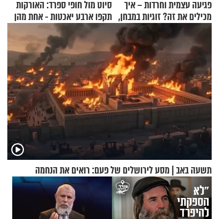
פגיעה עצמית וחרדות – איך
סיוט מול חופי ספרד: האורקות
מכילים את זה? זוגיות במבחן,
תקפו ארבע יאכטות - אחת מהן
הפעם עם יהודית ואלתר כהן
טבעה
תשעה באב | מסע לירושלים של פעם: רואים את הנחמה