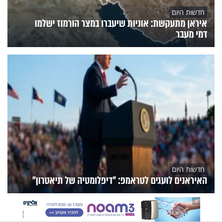
חדשות היום
איראן מתעקשת: אוניות שיעברו במצר הורמוז ישלמו
דמי מעבר
חדשות היום
האיראנים לועגים לטראמפ: "דיפלומטיה של תיאטרון"
X
הנצפים
פעילות הידברות
תוכניות הערוץ