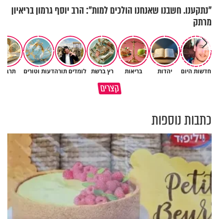
"נתקענו. חשבנו שאנחנו הולכים למות": הרב יוסף גרמון בריאיון
מרתק
חדשות היום
יהדות
בריאות
רץ ברשת
לומדים תורה
דעות וטורים
תרבות
פותחים פתח קטן - ומקבלים עול
קצרים
תשתמש באהבה של השם לטובתך
עצום
כתבות נוספות