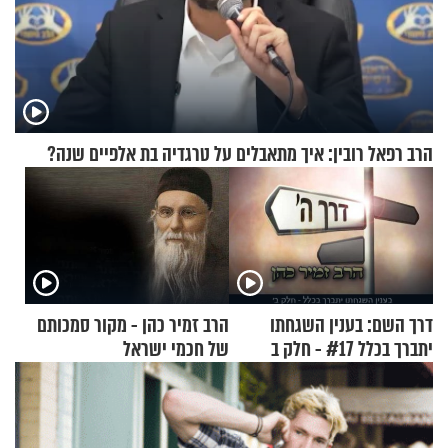
הרב רפאל רובין: איך מתאבלים על טרגדיה בת אלפיים שנה?
דרך השם: בענין השגחתו
הרב זמיר כהן - מקור סמכותם
יתברך בכלל #17 - חלק ב
של חכמי ישראל