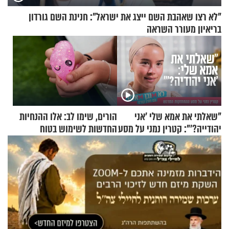
"לא רצו שאהבת השם ייצג את ישראל": חנינת השם גורדון
בריאיון מעורר השראה
"שאלתי את אמא שלי 'אני
הורים, שימו לב: אלו ההנחיות
יהודייה?'": קטרין נמני על מסע
החדשות לשימוש בטוח
ההתחזקות המרגש
בסקווישי לאחר מקרי אשפוז