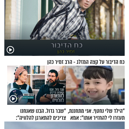
כח הדיבור על קצה המזלג - הרב זמיר כהן
"הילד שלי נחטף. אני מתחננת,
"שבר גדול. הבנו שאנחנו
תעזרו לי להחזיר אותו": אמא
צריכים להתארגן להלוויה":
של יובל בן ה-4 בריאיון דומע
זוגיות במבחן, הפעם עם מרים