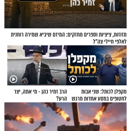
מזוזות, ציציות וספרים מחזקים: המיזם שיביא שמירה רוחנית
לאלפי חיילי צה"ל
מקפלן לכותל: שני אבות
הרב זמיר כהן - מי אתה, יצר
לחטופים במסע אחדות מרגש
הרע?