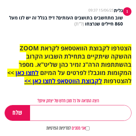
גלית
15/06/25 09:37
1
שוב מתחשבים בתושבים העזתים? די!! בגלל זה יש לנו מעל
860 חיילים שנרצחו
(ל"ת)
הצטרפו לקבוצת הוואטסאפ לקראת ZOOM
ההשקה שיתקיים בתחילת השבוע הקרוב
בהשתתפות הרה"ג זמיר כהן שליט"א. מספר
המקומות מוגבל! לפרטים על המיזם
לחצו כאן
>>
להצטרפות
לקבוצת הווטסאפ לחצו כאן >>
רוצה התראה על כל תוכן חדש של יצחק איתן?
אני מסכים
למדיניות הפרטיות