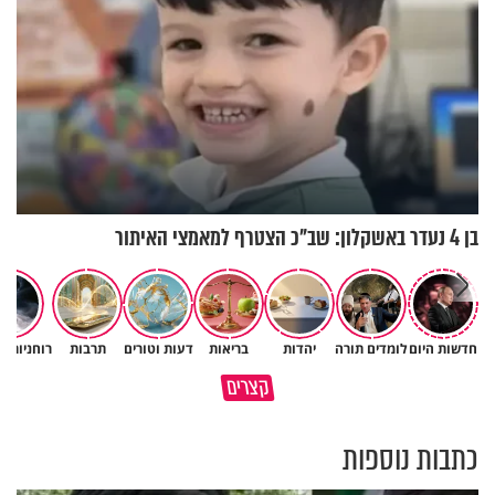
בן 4 נעדר באשקלון: שב"כ הצטרף למאמצי האיתור
חדשות היום
לומדים תורה
יהדות
בריאות
דעות וטורים
תרבות
רוחניות ו
גם ׳הרע׳ זה הרחמים של בורא
קצרים
מדוע האמונה נמשלה למלח?
עולם
כתבות נוספות