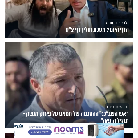
לומדים תורה
הדף היומי: מסכת חולין דף צ"ט
חדשות היום
ראש השב"כ: "ההסכמה של חמאס על פירוק מנשק -
תרגיל הונאה"
X