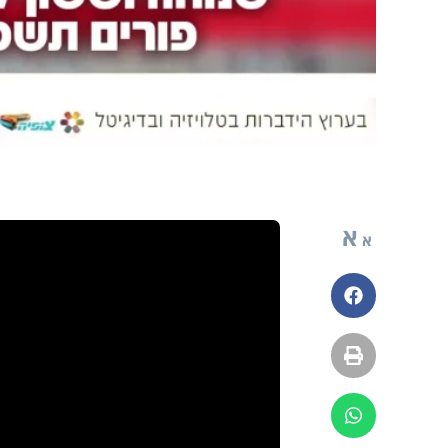
א
א
פייסבוק
הדפסה
ווטסאפ