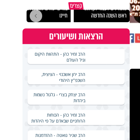
הרגעים הקשים ביותר
"הגמג
קצרים
מתחילים לעבוד לקראת
בחיים יכולים להצית את
ישרא
ראש השנה החדשה
חיינו
שלא 
הרצאות ושיעורים
הרב זמיר כהן - התהוות היקום
וגיל העולם
הרב ירון אשכנזי - הציצית,
השכפ"ץ היהודי
הרב יצחק בצרי - גלגול נשמות
ביהדות
הרב זמיר כהן - הכוחות
הרוחניים שבאדם על פי היהדות
הרב שניר גואטה - ההזדמנות