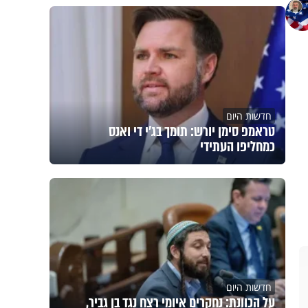
חדשות היום
טראמפ סימן יורש: תומך בג'י די ואנס
כמחליפו העתידי
חדשות היום
על הכוונת: נחקרים איומי רצח נגד בן גביר,