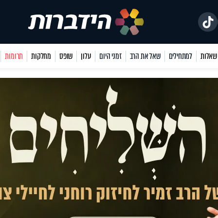
למתחילים
שאל את הרב
זמני היום
עלון
שופס
מחלקות
תרומות