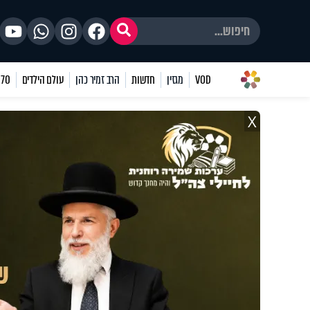
VOD
מגזין
חדשות
הרב זמיר כהן
עולם הילדים
70 שאלות
X