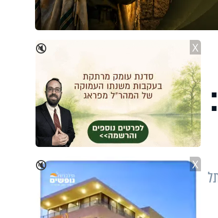
X
🔇
X
🔇
ור מתקיים בבית הכנסת תהילת אביב, רחוב שרגא פרידמן 2 תל