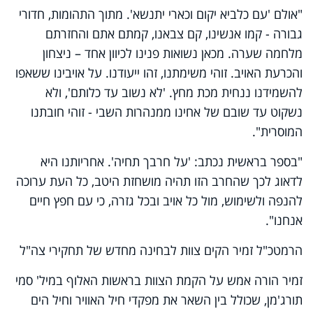
"אולם 'עם כלביא יקום וכארי יתנשא'. מתוך התהומות, חדורי
גבורה - קמו אנשינו, קם צבאנו, קמתם אתם והחזרתם
מלחמה שערה. מכאן נשואות פנינו לכיוון אחד – ניצחון
והכרעת האויב. זוהי משימתנו, זהו ייעודנו. על אויבינו ששאפו
להשמידנו ננחית מכת מחץ. 'לא נשוב עד כלותם', ולא
נשקוט עד שובם של אחינו ממנהרות השבי - זוהי חובתנו
המוסרית".
"בספר בראשית נכתב: 'על חרבך תחיה'. אחריותנו היא
לדאוג לכך שהחרב הזו תהיה מושחזת היטב, כל העת ערוכה
להנפה ולשימוש, מול כל אויב ובכל גזרה, כי עם חפץ חיים
אנחנו".
הרמטכ"ל זמיר הקים צוות לבחינה מחדש של תחקירי צה"ל
זמיר הורה אמש על הקמת ‏הצוות בראשות האלוף במיל' סמי
תורג'מן, שכולל בין השאר את מפקדי חיל האוויר וחיל הים