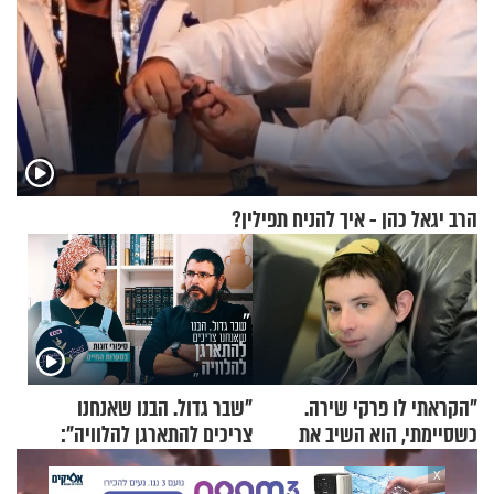
הרב יגאל כהן - איך להניח תפילין?
"הקראתי לו פרקי שירה.
"שבר גדול. הבנו שאנחנו
כשסיימתי, הוא השיב את
צריכים להתארגן להלוויה":
נשמתו לבורא"
זוגיות במבחן, הפעם עם מרים
X
וגד דנינו