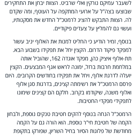
לשעבר עמיקם נורקין ואלי שרביט. הצוות יבחן את התחקירים
שבוצעו בצה"ל על ארועי המתקפה על העוטף, ומה שקדם
לה. הצוות התבקש להציג לרמטכ"ל החדש את מסקנותיו,
ועשוי גם להמליץ על צעדים פיקודיים.
בנוסף, זמיר הודיע כי החליט למנות את האלוף יניב עשור
למפקד פיקוד הדרום. הקצין יחל את תפקידו בשבוע הבא.
תת-אלוף איציק כהן, מפקד אוגדה 162, שהוביל אותה
במלחמת חרבות ברזל, ימונה לראש אגף המבצעים. הקצין
יועלה לדרגת אלוף, ויחל את תפקידו בחודשים הקרובים. היום
פרסם הרמטכ"ל את רשימתה קצינים, בדרגות סגן אלוף
ואלוף משנה, שיקודמו בקרוב. חלקם הם קצינים שימונו
לתפקידי מפקדי החטיבות.
הרמטכ"ל הנחה בנוסף להקים חטיבת טנקים נוספת, ולבחון
הקמה של חטיבת חי"ר נוספת. הוא הורה גם על הקמה
מחודשת של פלוגות הסיור בחיל השריון, שפורקו בתקופת