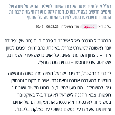
רא"ל אייל זמיר פרסם איגרת ראשונה לחיילים. הודיע על שורה של
מינויים חדשים בצה"ל. כמו כן, הנחה להקים ועדה חיצונית לבחינת
התחקירים שבוצעו בנוגע לאירועי המתקפה על העוטף
למעקב
שלומי דיאז
ו' אדר התשפ"ה
|
06.03.25
|
10:45
הרמטכ"ל הנכנס רא"ל אייל זמיר פרסם היום (חמישי) "פקודת
יום" ראשונה למשרתי צה"ל. באיגרת כתב זמיר: "פנינו לכיוון
אחד – ניצחון והכרעת האויב. על אויבינו ששאפו להשמידנו,
ששחטו, שרפו וחטפו – ננחית מכת מחץ".
לדברי הרמטכ"ל, "מדינת ישראל מצויה מזה כשנה וחמישה
חודשים במערכה ארוכה ומאתגרת. אויבים מקרוב ומרחוק
ניסו להשמידנו. הם טעו לחשוב, כי רוחנו חלשה ושורותינו
רופפות. צבא ההגנה לישראל לא עמד ב-7 באוקטובר
במשימתו. לא נסתיר ולא נכסה. את זעקותיהם של אחינו
ואחיותינו שעמדו על נפשם נישא לעד כצלקת בליבנו".