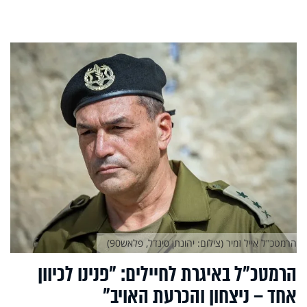
הרמטכ"ל אייל זמיר (צילום: יהונתן סינדל, פלאש90)
הרמטכ"ל באיגרת לחיילים: "פנינו לכיוון
אחד – ניצחון והכרעת האויב"