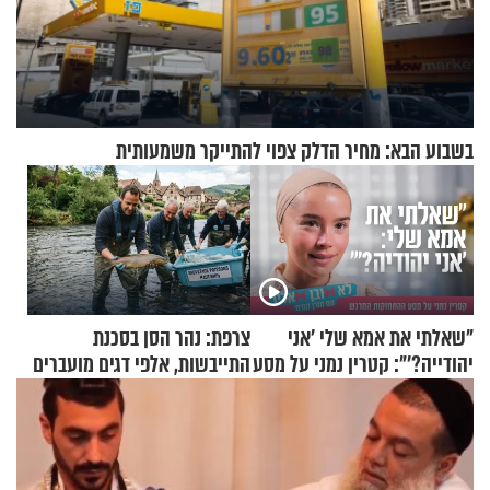
בשבוע הבא: מחיר הדלק צפוי להתייקר משמעותית
"שאלתי את אמא שלי 'אני
צרפת: נהר הסן בסכנת
יהודייה?'": קטרין נמני על מסע
התייבשות, אלפי דגים מועברים
ההתחזקות המרגש
במבצעי חילוץ