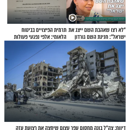
"לא רצו שאהבת השם ייצג את
תרמית הפיצויים בביטוח
ישראל": חנינת השם גורדון
הלאומי: אלפי נפגעי פעולות
בריאיון מעורר השראה
איבה קיבלו כספים במירמה
דיווח: צה"ל בונה מחסום עפר עצום שיחצה את רצועת עזה