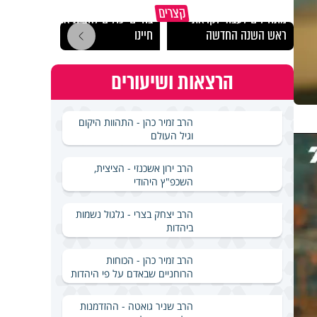
הרגעים הקשים ביותר
"הגמג
קצרים
מתחילים לעבוד לקראת
בחיים יכולים להצית את
ישרא
ראש השנה החדשה
חיינו
שלא 
הרצאות ושיעורים
הרב זמיר כהן - התהוות היקום
וגיל העולם
הרב ירון אשכנזי - הציצית,
השכפ"ץ היהודי
הרב יצחק בצרי - גלגול נשמות
ביהדות
הרב זמיר כהן - הכוחות
הרוחניים שבאדם על פי היהדות
הרב שניר גואטה - ההזדמנות