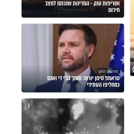
ושריפות ענק - המדינות שנכנסו למצב
חירום
חדשות היום
טראמפ סימן יורש: תומך בג'י די ואנס
כמחליפו העתידי