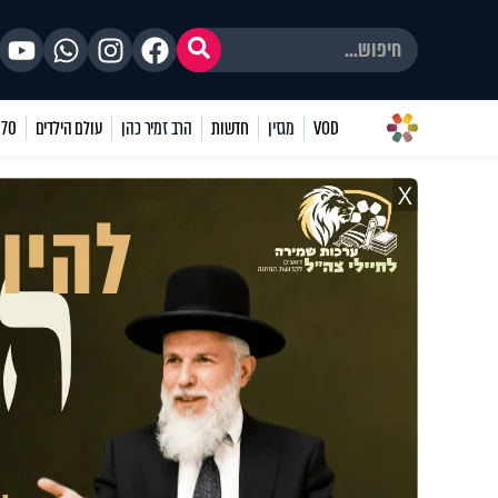
VOD
מגזין
חדשות
הרב זמיר כהן
עולם הילדים
70 שאלות
X