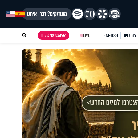
מתחזקים? דברו איתנו
צור קשר
ENGLISH
LIVE
הצטרפו למועדון