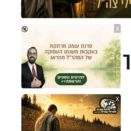
X
🔇
ך
X