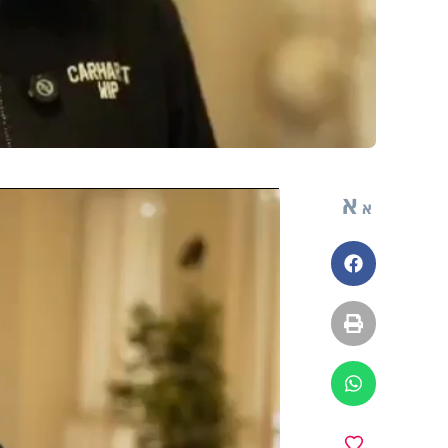
א
א
פייסבוק
הדפסה
ווטסאפ
מועדפים