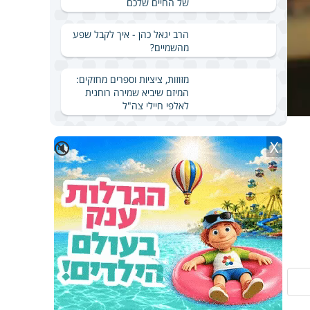
של החיים שלכם
הרב יגאל כהן - איך לקבל שפע
מהשמיים?
מזוזות, ציציות וספרים מחזקים:
המיזם שיביא שמירה רוחנית
לאלפי חיילי צה"ל
X
🔇