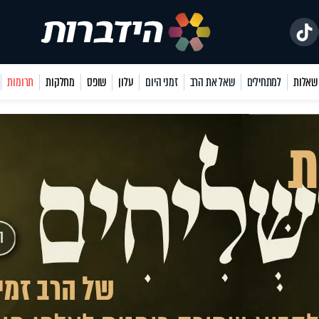
למתחילים
שאל את הרב
זמני היום
עלון
שופס
מחלקות
תרומות