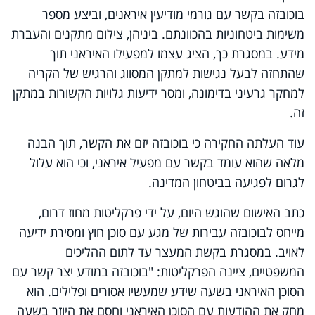
בוכובזה בקשר עם גורמי מודיעין איראנים, וביצע מספר
משימות ביטחוניות בהכוונתם. ביניהן, צילום מתקנים והעברת
מידע. במסגרת כך, הציג עצמו למפעילו האיראני תוך
שהתחזה לבעל נגישות למתקן המסווג והרגיש של הקריה
למחקר גרעיני בדימונה, ומסר ידיעות גלויות הקשורות במתקן
זה.
עוד העלתה החקירה כי בוכובזה יזם את הקשר, תוך הבנה
מלאה שהוא עומד בקשר עם מפעיל איראני, וכי הוא עלול
לגרום לפגיעה בביטחון המדינה.
כתב האישום שהוגש היום, על ידי פרקליטות מחוז דרום,
מייחס לבוכובזה עבירות של מגע עם סוכן חוץ ומסירת ידיעה
לאויב. במסגרת בקשת המעצר עד לתום ההליכים
המשפטיים, ציינה הפרקליטות: "בוכובזה במודע יצר קשר עם
הסוכן האיראני בשעה שידע שמעשיו אסורים ופלילים. הוא
מחק את ההודעות עם הסוכן האיראני וחסם את היוזר בשעה