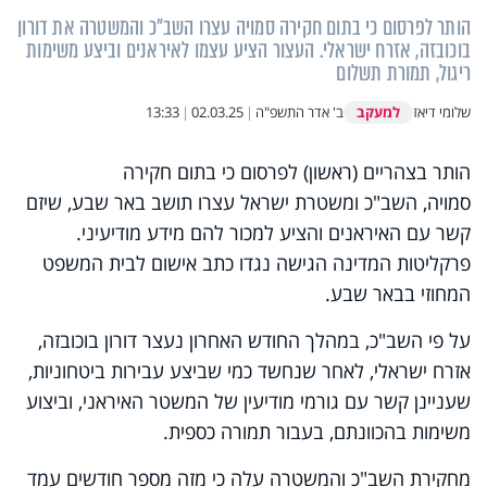
הותר לפרסום כי בתום חקירה סמויה עצרו השב"כ והמשטרה את דורון
בוכובזה, אזרח ישראלי. העצור הציע עצמו לאיראנים וביצע משימות
ריגול, תמורת תשלום
למעקב
שלומי דיאז
ב' אדר התשפ"ה
|
02.03.25
|
13:33
הותר בצהריים (ראשון) לפרסום כי בתום חקירה
סמויה, השב"כ ומשטרת ישראל עצרו תושב באר שבע, שיזם
קשר עם האיראנים והציע למכור להם מידע מודיעיני.
פרקליטות המדינה הגישה נגדו כתב אישום לבית המשפט
המחוזי בבאר שבע.
על פי השב"כ, במהלך החודש האחרון נעצר דורון בוכובזה,
אזרח ישראלי, לאחר שנחשד כמי שביצע עבירות ביטחוניות,
שעניינן קשר עם גורמי מודיעין של המשטר האיראני, וביצוע
משימות בהכוונתם, בעבור תמורה כספית.
מחקירת השב"כ והמשטרה עלה כי מזה מספר חודשים עמד