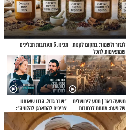
לגזור ולשמור: במקום לקנות - תכינו. 5 תערובות תבלינים
שמתאימות להכל
תשעה באב | מסע לירושלים
"שבר גדול. הבנו שאנחנו
של פעם: מתחת לרחובות
צריכים להתארגן להלוויה":
ירושלים
זוגיות במבחן, הפעם עם מרים
וגד דנינו