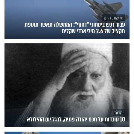
חדשות היום
עבור רכש ביטחוני "דחוף": הממשלה תאשר תוספת
תקציב של 2.6 מיליארדי שקלים
יהדות
10 עובדות על חכם יהודה פתיה, לרגל יום ההילולא