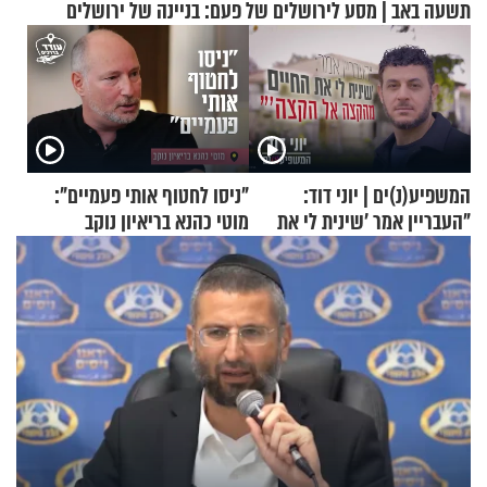
תשעה באב | מסע לירושלים של פעם: בניינה של ירושלים
המשפיע(נ)ים | יוני דוד:
"ניסו לחטוף אותי פעמיים":
"העבריין אמר 'שינית לי את
מוטי כהנא בריאיון נוקב
החיים מהקצה אל הקצה'"