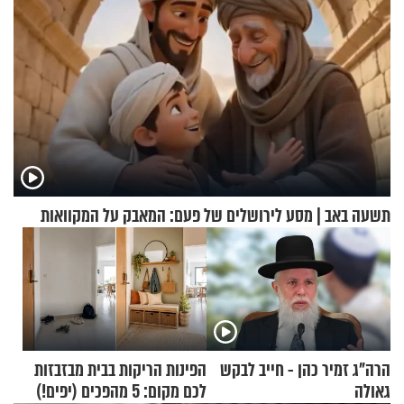
תשעה באב | מסע לירושלים של פעם: המאבק על המקוואות
הרה"ג זמיר כהן - חייב לבקש
הפינות הריקות בבית מבזבזות
גאולה
לכם מקום: 5 מהפכים (יפים!)