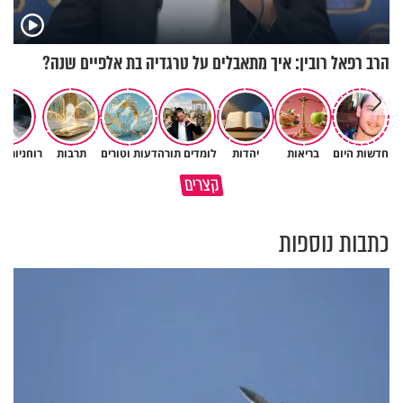
הרב רפאל רובין: איך מתאבלים על טרגדיה בת אלפיים שנה?
חדשות היום
בריאות
יהדות
לומדים תורה
דעות וטורים
תרבות
רוחניות ו
משפחת מתן משתפת בהתמודדות
האמונה האמיתית בבורא עולם
קצרים
עם התסמונת של הבת יעלי
היא לדעת לקבל גם לא
כתבות נוספות