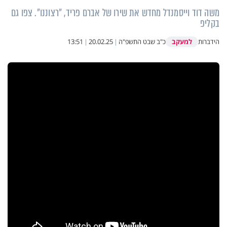
משה דוד וייסמנדל מחדש את שירו של אברם פריד, "רצוננו". צפו גם
בקליפ
למעקב
הידברות
כ"ב שבט התשפ"ה
|
20.02.25
|
13:51