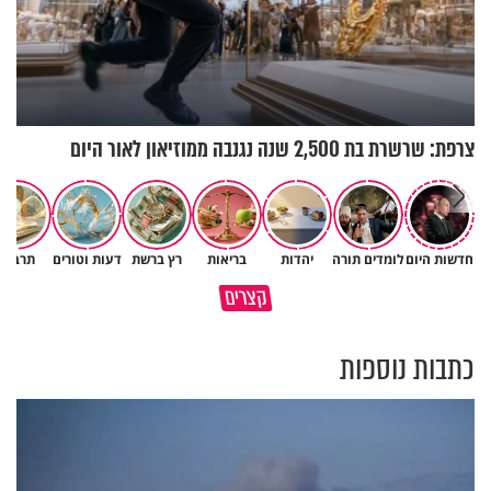
צרפת: שרשרת בת 2,500 שנה נגנבה ממוזיאון לאור היום
חדשות היום
לומדים תורה
יהדות
בריאות
רץ ברשת
דעות וטורים
תרבות
תעצרו לפני שאתם מוציאים דיבה
קצרים
על ציבור שלם
מתכון ל׳שבת שלום׳
כתבות נוספות