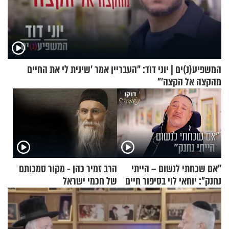
המשפיע(נ)ים | יוני דוד: "העבריין אמר 'שינית לי את החיים
מהקצה אל הקצה'"
"אם שכחתי לנשום – הייתי
הרב זמיר כהן - מקור סמכותם
נחנק": יוחאי לוי בסיפור חיים
של חכמי ישראל
מעורר השראה