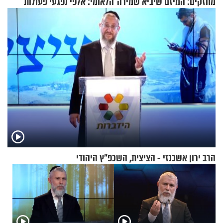
מחזקים: המיזם שיביא שמירה
הלאומי: אלפי נפגעי פעולות
רוחנית לאלפי חיילי צה"ל
איבה קיבלו כספים במירמה
הרב ירון אשכנזי - הציצית, השכפ"ץ היהודי