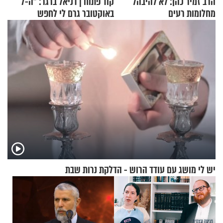
הרב זמיר כהן: לא להיבהל
קוד פתוח | דניאל ברגר: "ה-7
מחלומות רעים
באוקטובר גרם לי לחפש
תשובות"
יש לי מושג עם עודד הרוש - הדלקת נרות שבת