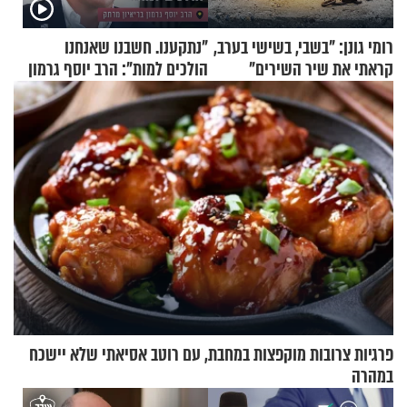
רומי גונן: "בשבי, בשישי בערב,
"נתקענו. חשבנו שאנחנו
קראתי את שיר השירים"
הולכים למות": הרב יוסף גרמון
בריאיון מרתק
פרגיות צרובות מוקפצות במחבת, עם רוטב אסיאתי שלא יישכח
במהרה