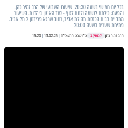
בכל יום חמישי בשעה 20:30: שיעורו השבועי של הרב זמיר כהן.
והפעם: כילתת לנשמה ולתת לגוף - סוד האיזון ביהדות. השיעור
מתקיים בבית הכנסת תהילת אביב, רחוב שרגא פרידמן 2 תל אביב.
פתיחת שערים בשעה 20:00
למעקב
הרב זמיר כהן
ט"ו שבט התשפ"ה
|
13.02.25
|
15:20