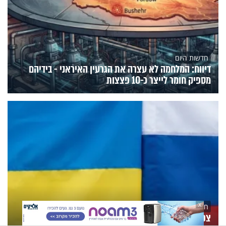
חדשות היום
דיווח: המלחמה לא עצרה את הגרעין האיראני - בידיהם
מספיק חומר לייצר כ-10 פצצות
X
חדשות היום
צפון קוריאה תציב מערכות טילים ברוסיה; הרוגים