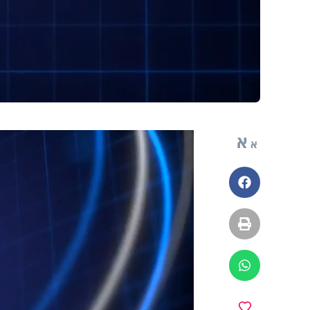
א
א
פייסבוק
הדפסה
ווטסאפ
מועדפים