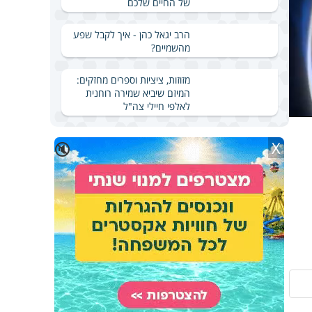
של החיים שלכם
הרב יגאל כהן - איך לקבל שפע
מהשמיים?
מזוזות, ציציות וספרים מחזקים:
המיזם שיביא שמירה רוחנית
לאלפי חיילי צה"ל
X
🔇