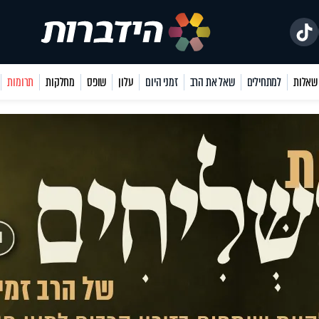
למתחילים
שאל את הרב
זמני היום
עלון
שופס
מחלקות
תרומות