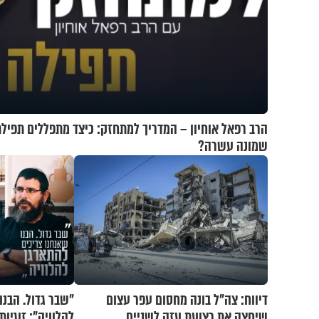
הרב רפאל אוחיון – המדריך למתחזק: כיצד מתפללים תפיל
שמונה עשרה?
דיווח: צה"ל בונה מחסום עפר עצום
"שבר גדול. הבנו
שיחצה את רצועת עזה לשניים
להלוויה": זוגיו