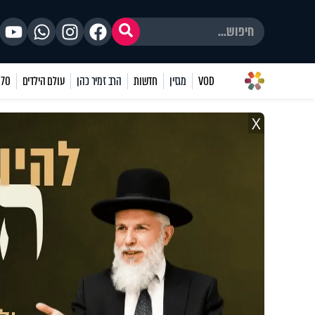
VOD
מגזין
חדשות
הרב זמיר כהן
עולם הילדים
70 שאלות
X