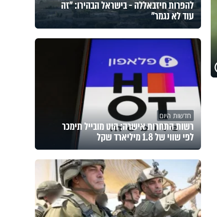
להפרות חיזבאללה - בישראל הבהירו: "זה
עוד לא נגמר"
חדשות היום
רשות התחרות אישרה: הוט מובייל תימכר
לפי שווי של 1.8 מיליארד שקל