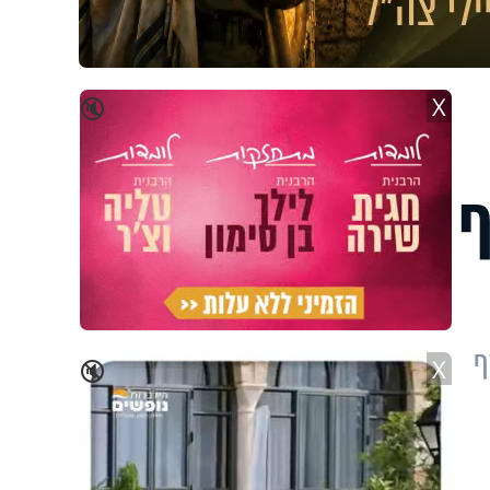
X
🔇
ף
ף
X
🔇