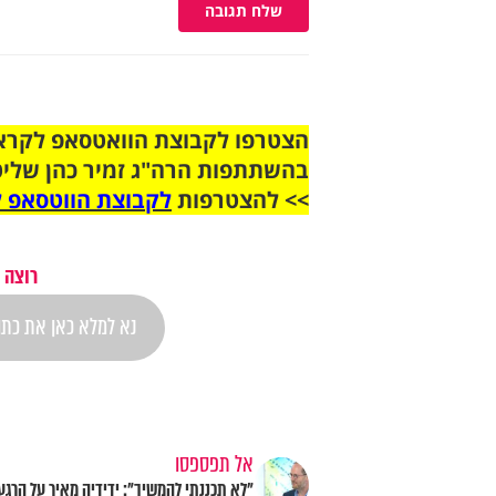
שלח תגובה
בהשתתפות הרה"ג זמיר כהן שליט
>> להצטרפות
לקבוצת הווטסאפ ל
רוצה 
אל תפספסו
"לא תכננתי להמשיך": ידידיה מאיר על הרגע