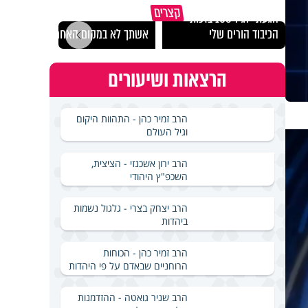
קצרים
הגעתי לגיל 108 בזכות
נבחר
הכיבוד הורים שלי
אשתך לא במקום האחרון
ישרא
הרצאות ושיעורים
הרב זמיר כהן - התהוות היקום
וגיל העולם
הרב ירון אשכנזי - הציצית,
השכפ"ץ היהודי
הרב יצחק בצרי - גלגול נשמות
ביהדות
הרב זמיר כהן - הכוחות
הרוחניים שבאדם על פי היהדות
הרב שניר גואטה - ההזדמנות