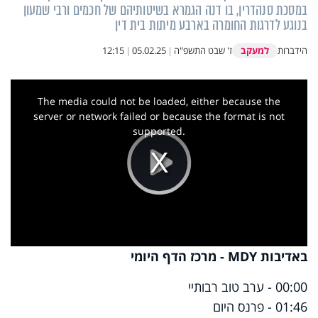
במסכת סנהדרין, בו דנה הגמרא בשיטותיהם של חכמים ורבי שמעון
בנוגע לדרגות החומרה בארבע מיתות בית דין
למעקב
הידברות
ז' שבט התשפ"ה
|
05.02.25
|
12:15
This
is
a
The media could not be loaded, either because the
modal
window.
server or network failed or because the format is not
supported.
Play
Video
באדיבות MDY - מרכז הדף היומי
00:00 - ערב טוב רבותיי
01:46 - פרנס היום