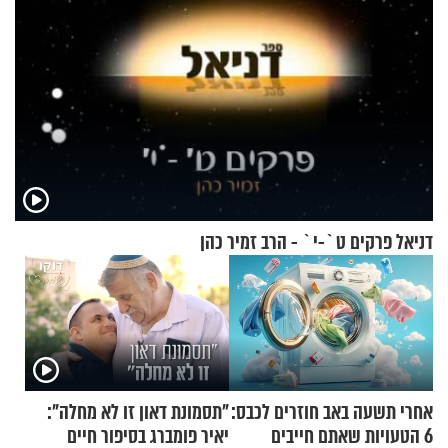
דניאל פרקים ט`-י` - הרב זמיר כהן
אחרי תשעה באב חוזרים לכבס:
"תסמונת דאון זו לא מחלה":
6 הטעויות שאתם חייבים
יאיר פומברג בסיפור חיים