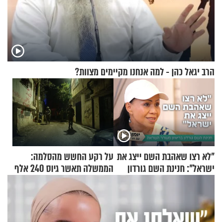
הרב יגאל כהן - למה אנחנו מקיימים מצוות?
"לא רצו שאהבת השם ייצג את
על רקע החשש מהסלמה:
ישראל": חנינת השם גורדון
הממשלה תאשר גיוס 240 אלף
בריאיון מעורר השראה
אנשי מילואים