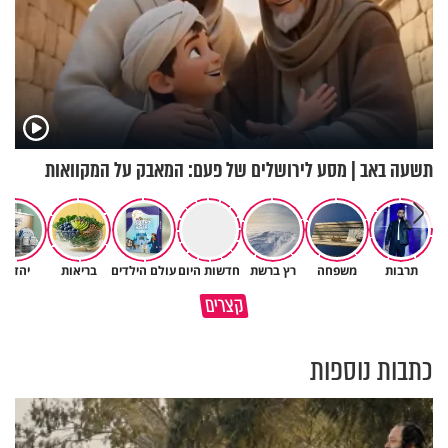
תשעה באב | מסע לירושלים של פעם: המאבק על המקוואות
תרבות
משפחה
רץ ברשת
חדשות היום
עולם הילדים
בריאות
יהדות
גם ׳הרע׳ זה הרחמים של בורא
קצרים
מדוע האמונה נמשלה למלח?
עולם
כתבות נוספות