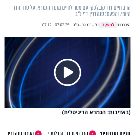
הרב חיים דוד קובלסקי עם מסר לחיים מתוך הגמרא, על סדר הדף
היומי. והפעם: סנהדרין דף נ"ב
למעקב
הידברות
ט' שבט התשפ"ה
|
07.02.25
|
07:12
Play
Video
(באדיבות: הגמרא הדיגיטלית)
תגיות ועדכונים:
הרב חיים דוד קובלסקי
מסכת סנהדרין