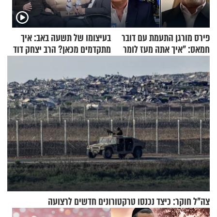
פירס מורגן התעמת עם דובר
בעיצומו של תשעה באב: איך
חמאס: "איך אתה מעז לומר
מתקדמים מכאן? הרב יצחק דוד
שלא ביצעתם פשעי מלחמה?!"
גרוסמן בשיחה מיוחדת
צה"ל חוקר: כיצד נכנסו טרקטורונים חדשים לרצועה