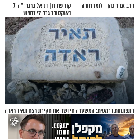
הרב זמיר כהן - לומר תודה
קוד פתוח | דניאל ברגר: "ה-7
באוקטובר גרם לי לחפש
תשובות"
התפתחות דרמטית: המשטרה חידשה את חקירת רצח תאיר ראדה