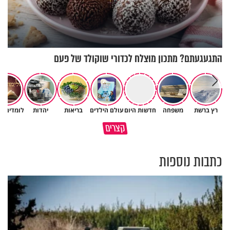
התגעגעתם? מתכון מוצלח לכדורי שוקולד של פעם
רץ ברשת
משפחה
חדשות היום
עולם הילדים
בריאות
יהדות
לומדים ת
גם ׳הרע׳ זה הרחמים של בורא
קצרים
מדוע האמונה נמשלה למלח?
עולם
כתבות נוספות