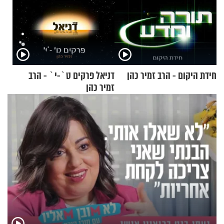
חידת היקום - הרב זמיר כהן
דניאל פרקים ט`-י` - הרב
זמיר כהן