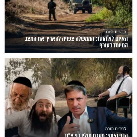
חדשות היום
האיום לא הוסר: הממשלה צפויה להאריך את המצב
המיוחד בעורף
לומדים תורה
הדף היומי: מסכת חולין דף צ"ט