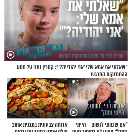
"שאלתי את אמא שלי 'אני יהודייה?'": קטרין נמני על מסע
ההתחזקות המרגש
"אם שכחתי לנשום – הייתי
ארוחה צבעונית בתבנית אחת:
נחנק": יוחאי לוי בסיפור חיים
פילה אמנון בתנור עם ירקות