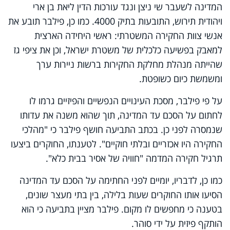
המדינה לשעבר שי ניצן ונגד עורכות הדין ליאת בן ארי
ויהודית תירוש, התובעות בתיק 4000. כמו כן, פילבר תובע את
אנשי צוות החקירה המשטרתי: ראשי היחידה הארצית
למאבק בפשיעה כלכלית של משטרת ישראל, וכן את ציפי גז
שהייתה מנהלת מחלקת החקירות ברשות ניירות ערך
ומשמשת כיום כשופטת.
על פי פילבר, מסכת העינויים הנפשיים והפיזיים גרמו לו
לחתום על הסכם עד המדינה, תוך שהוא משנה את עדותו
שנמסרה לפני כן. בכתב התביעה חושף פילבר כי "מהלכי
החקירה היו אכזריים ובלתי חוקיים". לטענתו, החוקרים ביצעו
תרגיל חקירה המדמה "חוויה של אסיר בבית כלא".
כמו כן, לדבריו, יומיים לפני החתימה על הסכם עד המדינה
הסיעו אותו החוקרים שעות בלילה, בין בתי מעצר שונים,
בטענה כי מחפשים לו מקום. פילבר מציין בתביעה כי הוא
הותקף פיזית על ידי סוהר.