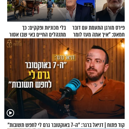
פירס מורגן התעמת עם דובר
בלי מכוניות ופקקים: כך
חמאס: "איך אתה מעז לומר
מתנהלים החיים באי שבו אסור
שלא ביצעתם פשעי מלחמה?!"
לנהוג כבר יותר מ-120 שנה
קוד פתוח | דניאל ברגר: "ה-7 באוקטובר גרם לי לחפש תשובות"