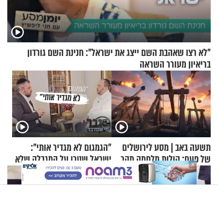
"לא רצו שאהבת השם ייצג את ישראל": חנינת השם גורדון
בריאיון מעורר השראה
תשעה באב | מסע לירושלים
"הגמגום לא מגדיר אותי":
של פעם: קולות מלחמה מהר
ישראל שטרן על המגבלה שלא
X
הזיתים
עוצרת אותו