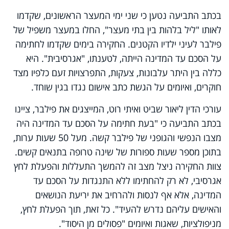
בכתב התביעה נטען כי שני ימי המעצר הראשונים, שקדמו
לאותו "ליל בלהות בין בתי מעצר", החלו במעצר משפיל של
פילבר לעיני ילדיו הקטנים. החקירה בימים שקדמו לחתימה
על הסכם עד המדינה הייתה, לטענתו, "אגרסיבית". היא
כללה בין היתר עלבונות, צעקות, התפרצויות זעם כלפיו מצד
חוקרים, ואיומים על הגשת כתב אישום נגדו בגין שוחד.
עורכי הדין ליאור שביט ואיתי רוט, המייצגים את פילבר, ציינו
בכתב התביעה כי "בעת חתימה על הסכם עד המדינה היה
מצבו הנפשי והגופני של פילבר קשה. מעל 50 שעות ערות,
בתוכן מספר שעות ספורות של שינה טרופה בתנאים קשים.
צוות החקירה ניצל מצב זה להמשך התעללות והפעלת לחץ
אגרסיבי, לא רק להחתימו ללא התנגדות על הסכם עד
המדינה, אלא אף לנסות ולהרחיב את יריעת הנושאים
והאישים עליהם נדרש להעיד". כל זאת, תוך הפעלת לחץ,
מניפולציות, שאגות ואיומים "פסולים מן היסוד".