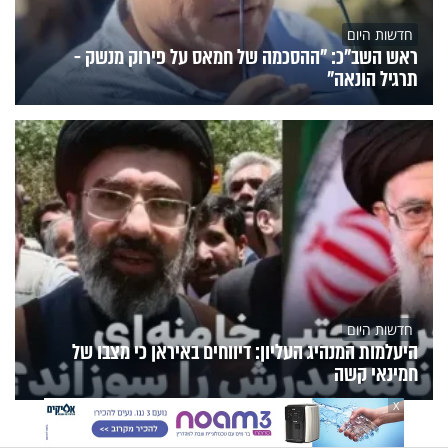
חדשות היום
ראש השב"כ: "ההסכמה של חמאס על פירוק מנשק -
תרגיל הונאה"
חדשות היום
היעלמות המנהיג העליון: דיווחים באיראן כי מצבו של
חמינאי קשה
X
הנצפים
פעילות הידברות
תוכניות הערוץ