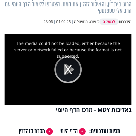
הרוגי בית דין, והאיסור להלין את המת. הצטרפו ללימוד הדף היומי עם
הרב אלי סטפנסקי
למעקב
הידברות
ג' שבט התשפ"ה
|
01.02.25
|
23:06
This
is
a
The media could not be loaded, either because the
modal
window.
server or network failed or because the format is not
supported.
Play
Video
באדיבות MDY - מרכז הדף היומי
תגיות ועדכונים:
הדף היומי
מסכת סנהדרין