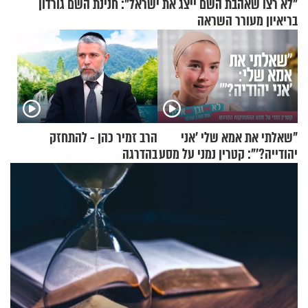
"לא רצו שאהבת השם ייצג את ישראל": חנינת השם גורדון
בריאיון מעורר השראה
"שאלתי את אמא שלי 'אני
הרב זמיר כהן - להתחזק
יהודייה?'": קטרין נמני על מסע
בהדרגה
ההתחזקות המרגש