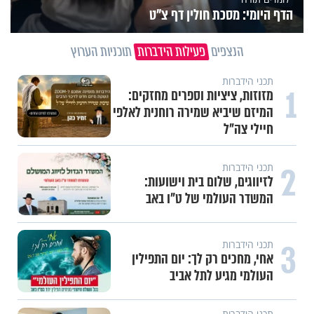
הדף היומי: מסכת חולין דף צ"ט
הנצפים
פעילות הידברות
תוכניות הערוץ
תכני הידברות
1
מזוזות, ציציות וספרים מחזקים:
המיזם שיביא שמירה רוחנית לאלפי
חיילי צה"ל
2
תכני הידברות
לזיווגים, שלום בית וישועות:
המשדר העולמי של ט"ו באב
3
תכני הידברות
אחי, מחכים רק לך: יום התפילין
העולמי מגיע לתל אביב
תכני הידברות