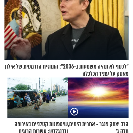
"לכסף לא תהיה משמעות ב-2036": התחזית הדרמטית של אילון
מאסק על עתיד הכלכלה
הרב יצחק פנגר - אחרית הימים,
שיטפונות קטלניים באירופה
חלק ג’
ובבנגלדש: עשרות הרוגים