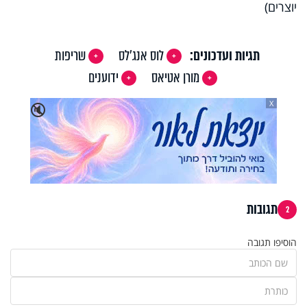
יוצרים)
תגיות ועדכונים:
לוס אנג'לס
שריפות
מורן אטיאס
ידוענים
X
🔇
תגובות
2
הוסיפו תגובה