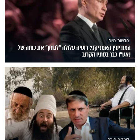
חדשות היום
המודיעין האמריקני: רוסיה עלולה "לבחון" את כוחה של
נאט"ו כבר בסתיו הקרוב
לומדים תורה