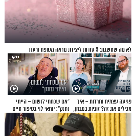
לא מה שחשבת: 5 סודות ליצירת מראה מטופח ורענן
פגיעה עצמית וחרדות – איך
"אם שכחתי לנשום – הייתי
מכילים את זה? זוגיות במבחן,
נחנק": יוחאי לוי בסיפור חיים
הפעם עם יהודית ואלתר כהן
מעורר השראה