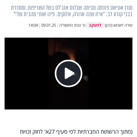
מורן אטיאס פונתה מביתה שבלוס אנג'לס בשל השריפות, וממררת
בבכי קורע לב: "איזו שנה ארורה, אלוקים. פינו אותי מהבית שלי"
למעקב
שירה דאבוש (כהן)
ט' טבת התשפ"ה
|
09.01.25
|
14:04
Play
Video
(מתוך הרשתות החברתיות לפי סעיף 27א' לחוק זכויות