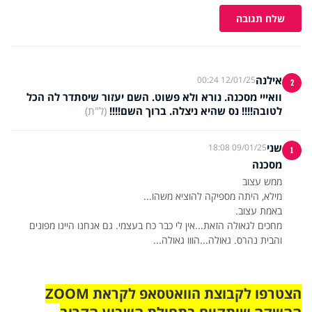
שלח תגובה
אילנה
12/01/25 00:24
2
וואייי מסכנה. נורא ולא פשוט. השם יעזור שיסתדר לה הכל
לטובה!!!! נס שהיא ניצלה. ברוך השם!!!!
(ל"ת)
שני
09/01/25 18:08
1
מסכנה
מחכים לגאולה הזאת...אין לי כבר כח בעצמי. גם אנחנו היינו מפונים
והבית נהרס. גאולה...הווו גאולה...
הצטרפו לקבוצת הוואטסאפ לקראת ZOOM