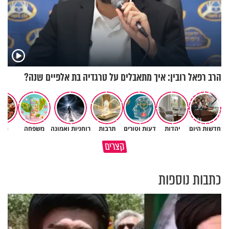
הרב רפאל רובין: איך מתאבלים על טרגדיה בת אלפיים שנה?
חדשות היום
יהדות
דעות וטורים
תרבות
רוחניות ואמונה
משפחה
נשי
גם ׳הרע׳ זה הרחמים של בורא
קצרים
מדוע האמונה נמשלה למלח?
עולם
כתבות נוספות