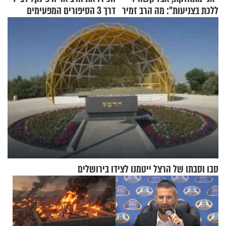
ללכת בצניעות": מה הרב זמיר
דרך 3 הסיפורים המפעימים
כהן המליץ לה לעשות?
האלה
סבו וסבתו של הרצל ייטמנו לצידו בירושלים