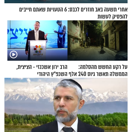
אחרי תשעה באב חוזרים לכבס: 6 הטעויות שאתם חייבים
להפסיק לעשות
על רקע החשש מהסלמה:
הרב ירון אשכנזי - הציצית,
הממשלה תאשר גיוס 240 אלף
השכפ"ץ היהודי
אנשי מילואים