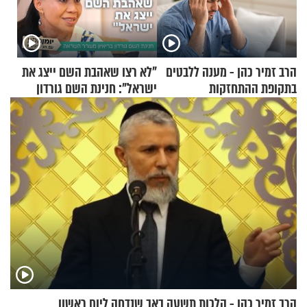
הרב זמיר כהן - מענה ללבטים
"לא רצו שאהבת השם ייצג את
בתקופת ההתחזקות
ישראל": חנינת השם גורדון
בריאיון מעורר השראה
הרב זמיר כהן - הלכות תשעה באב שנדחה ליום ראשון