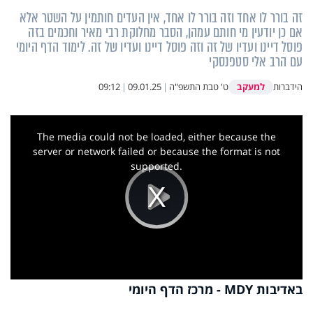
זה בורר לו אחד וזה בורר לו אחד, אין העדים חותמין על השטר אלא
אם כן יודעין מי חותם עמהן, הסבר מחלוקת רבי מאיר וחכמים בזה
פוסל דיינו ועדיו של זה וזה פוסל דיינו ועדיו של זה. לימוד הדף היומי
עם הרב אלי סטפנסקי
למעקב
הידברות
ט' טבת התשפ"ה
|
09.01.25
|
09:12
This
is
a
The media could not be loaded, either because the
modal
window.
server or network failed or because the format is not
supported.
Play
Video
באדיבות MDY - מרכז הדף היומי