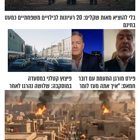
בלי להוציא מאות שקלים: 20 רעיונות לבילויים משפחתיים כמעט
בחינם
פירס מורגן התעמת עם דובר
פיצוץ קטלני במסעדה
חמאס: "איך אתה מעז לומר
במוסקבה: שלושה נהרגו לאחר
שלא ביצעתם פשעי מלחמה?!"
שמטען שנשאה אישה התפוצץ