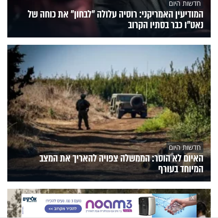
חדשות היום
המודיעין האמריקני: רוסיה עלולה "לבחון" את כוחה של
נאט"ו כבר בסתיו הקרוב
חדשות היום
האיום לא הוסר: הממשלה צפויה להאריך את המצב
המיוחד בעורף
X