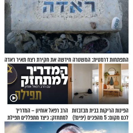
התפתחות דרמטית: המשטרה חידשה את חקירת רצח תאיר ראדה
הפינות הריקות בבית מבזבזות
הרב רפאל אוחיון – המדריך
לכם מקום: 5 מהפכים (יפים!)
למתחזק: כיצד מתפללים תפילת
שאפשר לעשות כבר היום
שמונה עשרה?