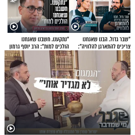
"שבר גדול. הבנו שאנחנו
"נתקענו. חשבנו שאנחנו
צריכים להתארגן להלוויה":
הולכים למות": הרב יוסף גרמון
זוגיות במבחן, הפעם עם מרים
בריאיון מרתק
וגד דנינו