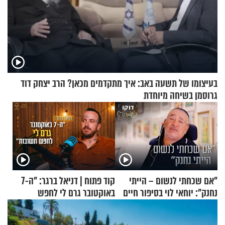
בעיצומו של תשעה באב: איך מתקדמים מכאן? הרב יצחק דוד
גרוסמן בשיחה מיוחדת
"אם שכחתי לנשום – הייתי
קוד פתוח | דניאל ברגר: "ה-7
נחנק": יוחאי לוי בסיפור חיים
באוקטובר גרם לי לחפש
מעורר השראה
תשובות"