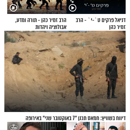
דניאל פרקים ט`-י` - הרב
הרב זמיר כהן - תורה ומדע,
זמיר כהן
אבולוציה ויהדות
דיווח בשוויץ: חמאס תכנן "7 באוקטובר שני" באירופה