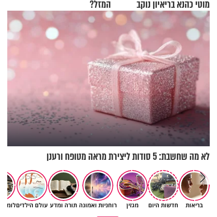
מוטי כהנא בריאיון נוקב
המזל?
לא מה שחשבת: 5 סודות ליצירת מראה מטופח ורענן
בריאות
חדשות היום
מגזין
רוחניות ואמונה
תורה ומדע
עולם הילדים
לומדים
גם ׳הרע׳ זה הרחמים של בורא